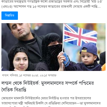
কাতারের মধ্যস্থতায় গণতান্ত্রিক কঙ্গো প্রজাতন্ত্রের সরকার এবং বিদ্রোহী ‘মার্চ ২৩’
(এম২৩) আন্দোলন গত ১৫ নভেম্বর কাতারের রাজধানী দোহায় একটি শান্তি…
বিস্তারিত
লন্ডন: শনিবার, ১৫ নভেম্বর ২০২৫, ০৯:১৫ অপরাহ্ণ
লন্ডন থেকে নিউইয়র্ক: মুসলমানদের সম্পর্কে পশ্চিমের
নৈতিক বিভ্রান্তি
জোহরান মামদানি নিউইয়র্কের মেয়র নির্বাচিত হওয়ার পর ইসরায়েলের
ডায়াসপোরা মন্ত্রী আমিছাই চিকলি যে প্রতিক্রিয়া দেখিয়েছেন—তা মুসলমানদের