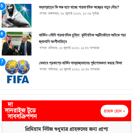
মধ্যপ্রাচ্যে কি শুরু হতে যাচ্ছে পারমাণবিক অস্ত্রের নতুন দৌড়?
লন্ডন: মঙ্গলবার, ২৮ জুলাই ২০২৬, ১০:০৯ পূর্বাহ্ণ
মার্কিন-সৌদি পারমাণবিক চুক্তি: কূটনৈতিক আল্টিমেটামে আটকে পড়া
জ্বালানি অংশীদারিত্ব
লন্ডন: রবিবার, ২৬ জুলাই ২০২৬, ১২:৫৮ অপরাহ্ণ
যেভাবে প্রকাশ্যে মার্কিন সাম্রাজ্যবাদের পৃষ্ঠপোষকতা করছে ফিফা
লন্ডন: শনিবার, ২৫ জুলাই ২০২৬, ১২:৫৮ অপরাহ্ণ
দা
সানরাইজ টুডে
গ্রাহক হোন »
সাবসক্রিপশন
প্রিমিয়াম নিউজ শুধুমাত্র গ্রাহকদের জন্য প্রাপ্য