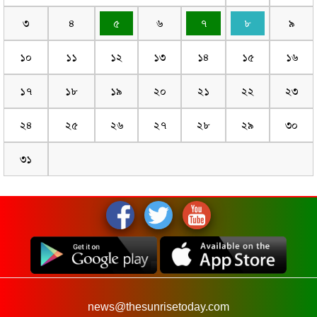
৩
৪
৫
৬
৭
৮
৯
১০
১১
১২
১৩
১৪
১৫
১৬
১৭
১৮
১৯
২০
২১
২২
২৩
২৪
২৫
২৬
২৭
২৮
২৯
৩০
৩১
news@thesunrisetoday.com