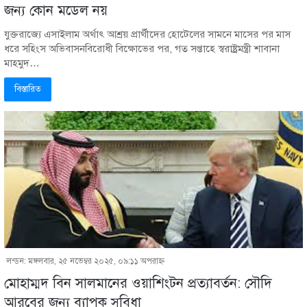
জন্য কোন মডেল নয়
যুক্তরাজ্যে এসাইলাম অর্থাৎ আশ্রয় প্রার্থীদের হোটেলের সামনে মাসের পর মাস
ধরে সহিংস অভিবাসনবিরোধী বিক্ষোভের পর, গত সপ্তাহে স্বরাষ্ট্রমন্ত্রী শাবানা
মাহমুদ…
বিস্তারিত
লন্ডন: মঙ্গলবার, ২৫ নভেম্বর ২০২৫, ০৯:১১ অপরাহ্ণ
মোহাম্মদ বিন সালমানের ওয়াশিংটন প্রত্যাবর্তন: সৌদি
আরবের জন্য ব্যাপক সুবিধা