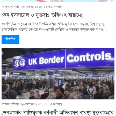
লন্ডন: শনিবার, ২৯ নভেম্বর ২০২৫, ০৮:৩০ অপরাহ্ণ
কেন ইসরায়েল ও যুক্তরাষ্ট্র ভবিষ্যৎ হারাচ্ছে
ওয়াশিংটন ও তেল আবিবে উপনিবেশিক শক্তি দুর্বল হয়ে পড়ায়, বিশ্ব শুধু ভূ-
রাজনৈতিক পতনই দেখছে না—একটি নৈতিক ও সভ্যতা সম্পৃক্ত জাগরণও…
বিস্তারিত
লন্ডন: শনিবার, ২৯ নভেম্বর ২০২৫, ০৮:০৫ অপরাহ্ণ
ডেনমার্কের শাস্তিমূলক বর্ণবাদী অভিবাসন ব্যবস্থা যুক্তরাজ্যের