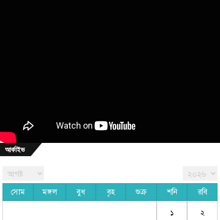
আর্কাইভ
সোম
মঙ্গল
বুধ
বৃহ
শুক্র
শনি
রবি
১
২