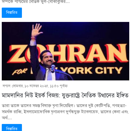
সম্পর্কে পশ্চিমের নৈতিক ভুল-বোঝাবুঝির…
বিস্তারিত
লন্ডন: সোমবার, ১০ নভেম্বর ২০২৫, ১১:৫০ পূর্বাহ্ণ
মামদানির নিউ ইয়র্ক বিজয়: যুক্তরাষ্ট্রে নৈতিক উত্থানের ইঙ্গিত
তারা তাকে তাদের সমস্ত বিষাক্ত ঘৃণা দিয়েছিল। তাদের দুষ্ট কোটিপতি, গণহত্যা-
সমর্থক রাব্বি, ইসলামোফোবিক ঘৃণাপ্রবণ দুর্গন্ধযুক্ত ট্যাবলয়েড, তাদের কেনা এবং
অর্থ…
বিস্তারিত