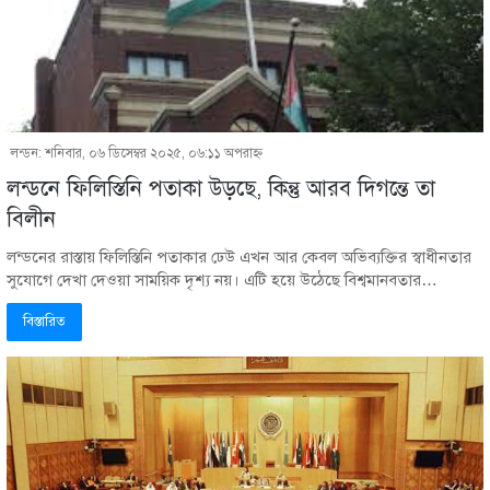
লন্ডন: শনিবার, ০৬ ডিসেম্বর ২০২৫, ০৬:১১ অপরাহ্ণ
লন্ডনে ফিলিস্তিনি পতাকা উড়ছে, কিন্তু আরব দিগন্তে তা
বিলীন
লন্ডনের রাস্তায় ফিলিস্তিনি পতাকার ঢেউ এখন আর কেবল অভিব্যক্তির স্বাধীনতার
সুযোগে দেখা দেওয়া সাময়িক দৃশ্য নয়। এটি হয়ে উঠেছে বিশ্বমানবতার…
বিস্তারিত