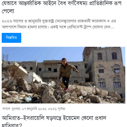
যেভাবে আন্তর্জাতিক আইনে বৈধ বর্ণবৈষম্য প্রাতিষ্ঠানিক রূপ
পেলো
২০২৬ সালের ৩ জানুয়ারি যুক্তরাষ্ট্র ভেনেজুয়েলার রাজধানী কারাকাস ও এর
আশপাশে বিমান হামলা চালায়। একই সঙ্গে প্রেসিডেন্ট ট্রাম্প ঘোষণা দেন…
বিস্তারিত
লন্ডন: বুধবার, ০৭ জানুয়ারি ২০২৬, ০৯:৫১ পূর্বাহ্ণ
আমিরাত–ইসরায়েলি ষড়যন্ত্রে ইয়েমেন কেনো প্রধান
হাতিয়ার?