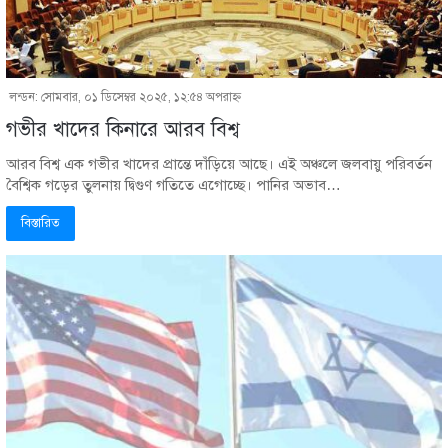
লন্ডন: সোমবার, ০১ ডিসেম্বর ২০২৫, ১২:৫৪ অপরাহ্ণ
গভীর খাদের কিনারে আরব বিশ্ব
আরব বিশ্ব এক গভীর খাদের প্রান্তে দাঁড়িয়ে আছে। এই অঞ্চলে জলবায়ু পরিবর্তন
বৈশ্বিক গড়ের তুলনায় দ্বিগুণ গতিতে এগোচ্ছে। পানির অভাব…
বিস্তারিত