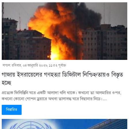
লন্ডন: রবিবার, ০৪ জানুয়ারি ২০২৬, ১১:৫২ পূর্বাহ্ণ
গাজায় ইসরায়েলের গণহত্যা ডিজিটাল নিশ্চিহ্নতায়ও বিস্তৃত
হচ্ছে
প্রত্যেক ফিলিস্তিনি ঘরে একটি আলাদা থলি থাকে। কখনো তা আলমারির ওপর,
কখনো কোনো গোপন ড্রয়ারে অথবা তালাবদ্ধ ঘরে বিছানার নিচে।…
বিস্তারিত