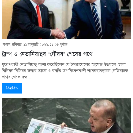
লন্ডন: রবিবার, ১১ জানুয়ারি ২০২৬, ১১:২৩ পূর্বাহ্ণ
ট্রাম্প ও নেতানিয়াহুর “গৌরব” শেষের পথে
যুদ্ধাপরাধী নেতানিয়াহু আশা করেছিলেন যে ইসরায়েলের “ইমেজ উন্নয়নে” ঢালা
বিলিয়ন বিলিয়ন ডলার তাকে ও বসতি-উপনিবেশবাদী শাসনব্যবস্থাকে নেতিবাচক
প্রচার থেকে রক্ষা…
বিস্তারিত