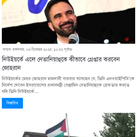
লন্ডন: মঙ্গলবার, ০৯ ডিসেম্বর ২০২৫, ১০:৪২ পূর্বাহ্ণ
নিউইয়র্কে এলে নেতানিয়াহুকে কীভাবে গ্রেপ্তার করবেন
জোহরান
নিউইয়র্কের মেয়র জোহরান মামদানী বারবার বলেছেন যে, তিনি এনওয়াইপিডি’কে
নির্দেশ দেবেন ইসরায়েলের প্রধানমন্ত্রী বেঞ্জামিন নেতানিয়াহুকে গ্রেফতার করতে
যদি তিনি নিউইয়র্কে…
বিস্তারিত