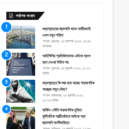
সর্বশেষ সংবাদ
মধ্যপ্রাচ্যের জ্বালানি খাতে নমনীয়তাই
এখন নতুন শক্তি
লন্ডন: বুধবার, ০৫ আগস্ট ২০২৬, ১২:৪২
অপরাহ্ণ
আইসিসির প্রতিষ্ঠাতাদের এটাকে ধ্বংস
হতে দেওয়া উচিত নয়
লন্ডন: বুধবার, ২৯ জুলাই ২০২৬, ১০:০৬
পূর্বাহ্ণ
মধ্যপ্রাচ্যে কি শুরু হতে যাচ্ছে পারমাণবিক
অস্ত্রের নতুন দৌড়?
লন্ডন: মঙ্গলবার, ২৮ জুলাই ২০২৬,
১০:০৯ পূর্বাহ্ণ
মার্কিন-সৌদি পারমাণবিক চুক্তি:
কূটনৈতিক আল্টিমেটামে আটকে পড়া
জ্বালানি অংশীদারিত্ব
লন্ডন: রবিবার, ২৬ জুলাই ২০২৬, ১২:৫৮