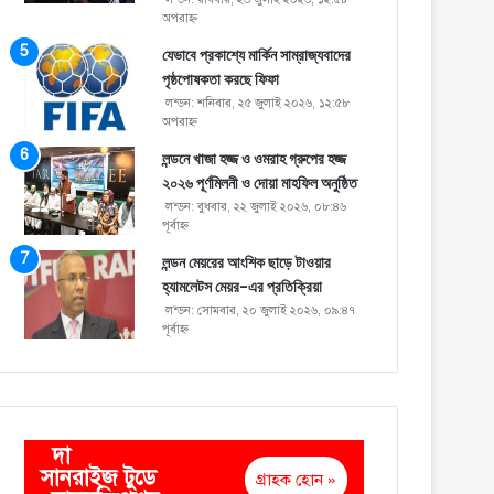
অপরাহ্ণ
যেভাবে প্রকাশ্যে মার্কিন সাম্রাজ্যবাদের
পৃষ্ঠপোষকতা করছে ফিফা
লন্ডন: শনিবার, ২৫ জুলাই ২০২৬, ১২:৫৮
অপরাহ্ণ
লন্ডনে খাজা হজ্জ ও ওমরাহ গ্রুপের হজ্জ
২০২৬ পূর্ণমিলনী ও দোয়া মাহফিল অনুষ্ঠিত
লন্ডন: বুধবার, ২২ জুলাই ২০২৬, ০৮:৪৬
পূর্বাহ্ণ
লন্ডন মেয়রের আংশিক ছাড়ে টাওয়ার
হ্যামলেটস মেয়র-এর প্রতিক্রিয়া
লন্ডন: সোমবার, ২০ জুলাই ২০২৬, ০৯:৪৭
পূর্বাহ্ণ
দা
সানরাইজ টুডে
গ্রাহক হোন »