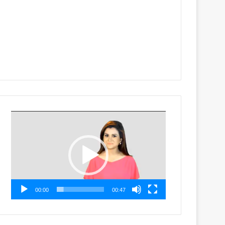
Video
Player
00:00
00:47