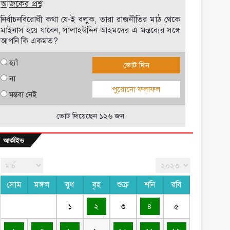
আজকের প্রশ্ন
নির্বাচনবিরোধী কথা যে-ই বলুক, তারা রাজনীতির মাঠ থেকে
মাইনাস হয়ে যাবেন, সালাহউদ্দিন আহমদের এ মন্তব্যের সঙ্গে
আপনি কি একমত?
হ্যাঁ
ভোট দিন
না
পুরোনো ফলাফল
মন্তব্য নেই
ভোট দিয়েছেন ১২৬ জন
আর্কাইভ
সোম
মঙ্গল
বুধ
বৃহ
শুক্র
শনি
রবি
১
২
৩
৪
৫