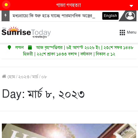
গাজা গণহত্যা
মধ্যপ্রাচ্যে কি শুরু হতে যাচ্ছে পারমাণবিক অস্ত্রের নতুন দৌড়?
English
Menu
লন্ডন
আজ বৃহস্পতিবার | ৬ই আগস্ট ২০২৬ ইং | ২৩শে সফর ১৪৪৮
হিজরী | ২২শে শ্রাবণ ১৪৩৩ বঙ্গাব্দ | বর্ষাকাল | বিকাল ৫:১২
হোম
/
২০২৩
/
মার্চ
/
০৮
Day:
মার্চ ৮, ২০২৩