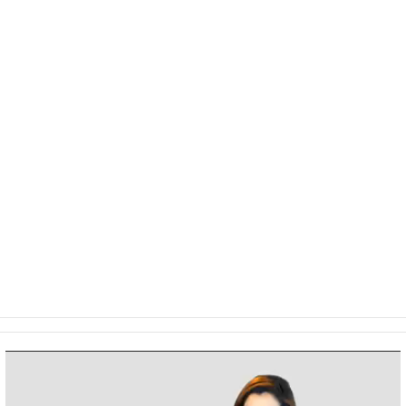
Video
Player