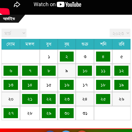
আর্কাইভ
সোম
মঙ্গল
বুধ
বৃহ
শুক্র
শনি
রবি
১
২
৩
৪
৫
৬
৭
৮
৯
১০
১১
১২
১৩
১৪
১৫
১৬
১৭
১৮
১৯
২০
২১
২২
২৩
২৪
২৫
২৬
২৭
২৮
২৯
৩০
৩১