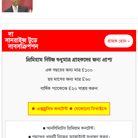
দা
সানরাইজ টুডে
গ্রাহক হোন »
সাবসক্রিপশন
প্রিমিয়াম নিউজ শুধুমাত্র গ্রাহকদের জন্য প্রাপ্য
এক বছরের জন্য মাত্র £১০০
ছয় মাসের জন্য মাত্র £৬০
বার্ষিক প্যাকেজে £২০ সাশ্রয় করুন
✸ এক্সক্লুসিভ কনটেন্ট ✸ যেকোনো ডিভাইসে
■ আনলিমিটেড প্রিমিয়াম কনটেন্ট।
■ পছন্দের খবরটি নিজের অ্যাকাউন্টে সংরক্ষণ করুন।