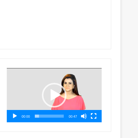
Video
Player
00:00
00:47