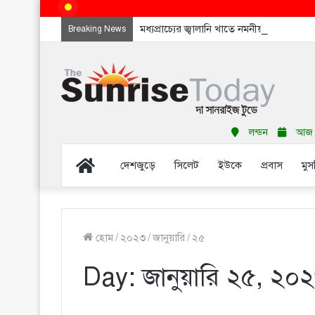
মধ্যপ্রাচ্যের জ্বালানি খাতে নমনীয়তাই এখন নতু
Breaking News
লন্ডন
আজ শন
Home
দেশজুড়ে
সিলেট
ইউকে
প্রবাস
মুস
হোম
/
২০২৩
/
জানুয়ারি
/
২৫
Day:
জানুয়ারি ২৫, ২০