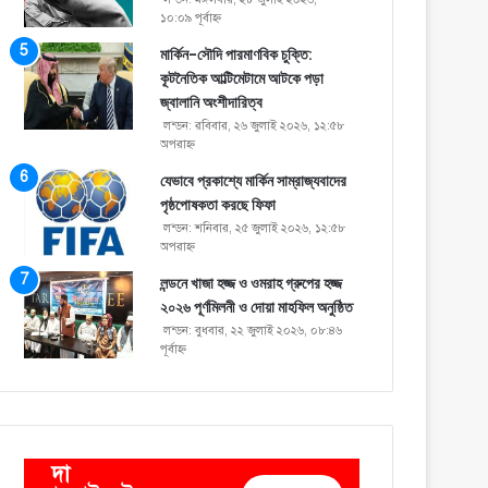
১০:০৯ পূর্বাহ্ণ
মার্কিন-সৌদি পারমাণবিক চুক্তি:
কূটনৈতিক আল্টিমেটামে আটকে পড়া
জ্বালানি অংশীদারিত্ব
লন্ডন: রবিবার, ২৬ জুলাই ২০২৬, ১২:৫৮
অপরাহ্ণ
যেভাবে প্রকাশ্যে মার্কিন সাম্রাজ্যবাদের
পৃষ্ঠপোষকতা করছে ফিফা
লন্ডন: শনিবার, ২৫ জুলাই ২০২৬, ১২:৫৮
অপরাহ্ণ
লন্ডনে খাজা হজ্জ ও ওমরাহ গ্রুপের হজ্জ
২০২৬ পূর্ণমিলনী ও দোয়া মাহফিল অনুষ্ঠিত
লন্ডন: বুধবার, ২২ জুলাই ২০২৬, ০৮:৪৬
পূর্বাহ্ণ
দা