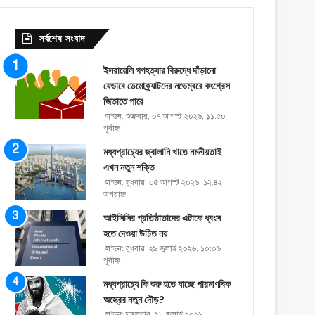
সর্বশেষ সংবাদ
ইসরায়েলি গণহত্যার বিরুদ্ধে দাঁড়ানো
যেভাবে ডেমোক্র্যাটদের নভেম্বরে কংগ্রেস
জিতাতে পারে
লন্ডন: শুক্রবার, ০৭ আগস্ট ২০২৬, ১১:৫০
পূর্বাহ্ণ
মধ্যপ্রাচ্যের জ্বালানি খাতে নমনীয়তাই
এখন নতুন শক্তি
লন্ডন: বুধবার, ০৫ আগস্ট ২০২৬, ১২:৪২
অপরাহ্ণ
আইসিসির প্রতিষ্ঠাতাদের এটাকে ধ্বংস
হতে দেওয়া উচিত নয়
লন্ডন: বুধবার, ২৯ জুলাই ২০২৬, ১০:০৬
পূর্বাহ্ণ
মধ্যপ্রাচ্যে কি শুরু হতে যাচ্ছে পারমাণবিক
অস্ত্রের নতুন দৌড়?
লন্ডন: মঙ্গলবার, ২৮ জুলাই ২০২৬,