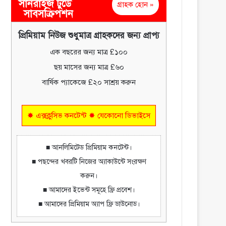
সানরাইজ টুডে
গ্রাহক হোন »
সাবসক্রিপশন
প্রিমিয়াম নিউজ শুধুমাত্র গ্রাহকদের জন্য প্রাপ্য
এক বছরের জন্য মাত্র £১০০
ছয় মাসের জন্য মাত্র £৬০
বার্ষিক প্যাকেজে £২০ সাশ্রয় করুন
✸ এক্সক্লুসিভ কনটেন্ট ✸ যেকোনো ডিভাইসে
■ আনলিমিটেড প্রিমিয়াম কনটেন্ট।
■ পছন্দের খবরটি নিজের অ্যাকাউন্টে সংরক্ষণ
করুন।
■ আমাদের ইভেন্ট সমূহে ফ্রি প্রবেশ।
■ আমাদের প্রিমিয়াম অ্যাপ ফ্রি ডাউনোড।