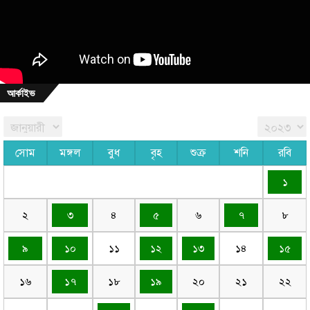
আর্কাইভ
সোম
মঙ্গল
বুধ
বৃহ
শুক্র
শনি
রবি
১
২
৩
৪
৫
৬
৭
৮
৯
১০
১১
১২
১৩
১৪
১৫
১৬
১৭
১৮
১৯
২০
২১
২২