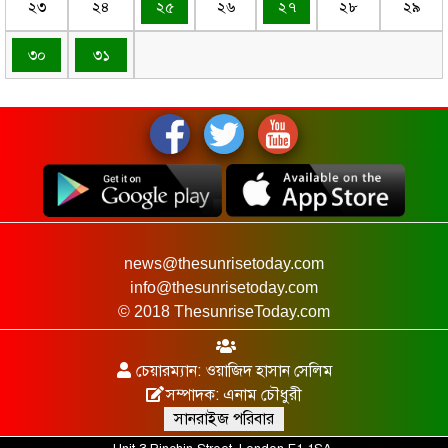
২৩
২৪
২৫
২৬
২৭
২৮
২৯
৩০
৩১
news@thesunrisetoday.com
info@thesunrisetoday.com
© 2018 ThesunriseToday.com
চেয়ারম্যান: ওয়াজিদ হাসান সেলিম
সম্পাদক: এনাম চৌধুরী
সানরাইজ পরিবার