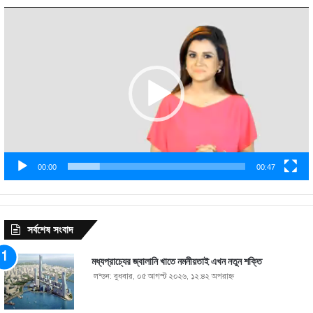
Video
Player
00:00
00:47
সর্বশেষ সংবাদ
মধ্যপ্রাচ্যের জ্বালানি খাতে নমনীয়তাই এখন নতুন শক্তি
লন্ডন: বুধবার, ০৫ আগস্ট ২০২৬, ১২:৪২ অপরাহ্ণ