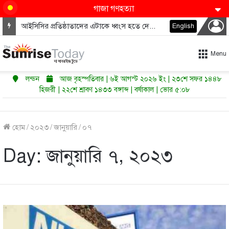
গাজা গণহত্যা
আইসিসির প্রতিষ্ঠাতাদের এটাকে ধ্বংস হতে দেওয়া উচিত নয়
English
Menu
লন্ডন
আজ বৃহস্পতিবার | ৬ই আগস্ট ২০২৬ ইং | ২৩শে সফর ১৪৪৮
হিজরী | ২২শে শ্রাবণ ১৪৩৩ বঙ্গাব্দ | বর্ষাকাল | ভোর ৫:০৮
হোম
/
২০২৩
/
জানুয়ারি
/
০৭
Day:
জানুয়ারি ৭, ২০২৩