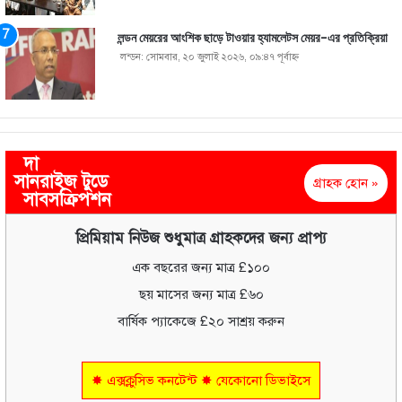
লন্ডন মেয়রের আংশিক ছাড়ে টাওয়ার হ্যামলেটস মেয়র-এর প্রতিক্রিয়া
লন্ডন: সোমবার, ২০ জুলাই ২০২৬, ০৯:৪৭ পূর্বাহ্ণ
দা
সানরাইজ টুডে
গ্রাহক হোন »
সাবসক্রিপশন
প্রিমিয়াম নিউজ শুধুমাত্র গ্রাহকদের জন্য প্রাপ্য
এক বছরের জন্য মাত্র £১০০
ছয় মাসের জন্য মাত্র £৬০
বার্ষিক প্যাকেজে £২০ সাশ্রয় করুন
✸ এক্সক্লুসিভ কনটেন্ট ✸ যেকোনো ডিভাইসে