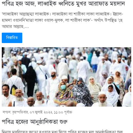
পবিত্র হজ আজ, লাব্বাইক ধ্বনিতে মুখর আরাফাত ময়দান
‘লাব্বাইকা আল্লাহুম্মা লাব্বাইক। লাব্বাইকা লা শারীকা লাকা লাব্বাইক। ইন্নাল-
হামদা ওয়াননি’মাতা লাকা ওয়াল-মুলক, লা শারীকা লাক’- অর্থাৎ উপস্থিত ‘হে
আমার আল্লাহ,…
বিস্তারিত
লন্ডন: বৃহস্পতিবার, ০৭ জুলাই ২০২২, ১১:০০ পূর্বাহ্ণ
পবিত্র হজের আনুষ্ঠানিকতা শুরু
মিনায় মুসল্লিদের জড়ো হওয়ার মধ্য দিয়ে পবিত্র হজের মূল আনুষ্ঠানিকতা শুরু