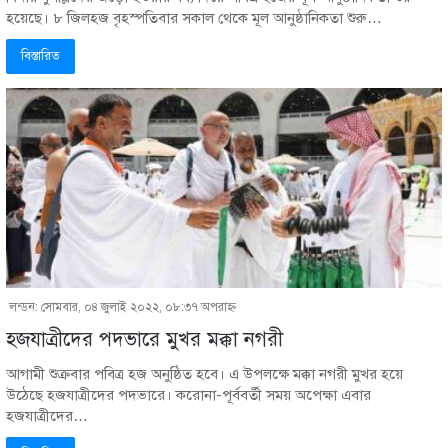
হয়েছে। ৮ জিলহজ বৃহস্পতিবার সকাল থেকে মূল আনুষ্ঠানিকতা শুরু…
বিস্তারিত
লন্ডন: সোমবার, ০৪ জুলাই ২০২২, ০৮:৩৭ অপরাহ্ণ
হজযাত্রীদের পদভারে মুখর মক্কা নগরী
আগামী শুক্রবার পবিত্র হজ অনুষ্ঠিত হবে। এ উপলক্ষে মক্কা নগরী মুখর হয়ে
উঠেছে হজযাত্রীদের পদভারে। করোনা-পূর্ববর্তী সময় অপেক্ষা এবার
হজযাত্রীদের…