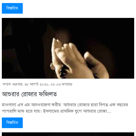
বিস্তারিত
লন্ডন: শুক্রবার, ২৮ আগস্ট ২০২০, ০৮:০৬ অপরাহ্ণ
আশুরার রোজার ফজিলত
মাওলানা এস এম আনওয়ারুল করীম: আশুরার রোজার দ্বারা বিগত এক বছরের
পাপরাশি মাফ হয়ে যায়। ইসলামের প্রাথমিক যুগে আশুরার রোজা…
বিস্তারিত