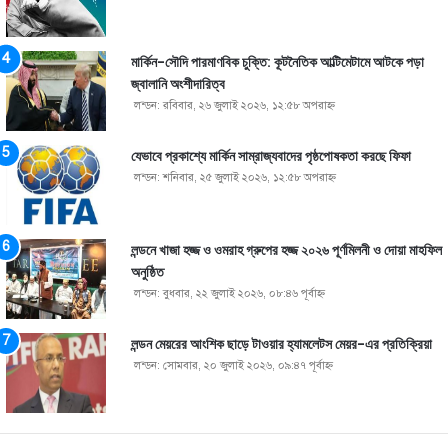
মার্কিন-সৌদি পারমাণবিক চুক্তি: কূটনৈতিক আল্টিমেটামে আটকে পড়া
জ্বালানি অংশীদারিত্ব
লন্ডন: রবিবার, ২৬ জুলাই ২০২৬, ১২:৫৮ অপরাহ্ণ
যেভাবে প্রকাশ্যে মার্কিন সাম্রাজ্যবাদের পৃষ্ঠপোষকতা করছে ফিফা
লন্ডন: শনিবার, ২৫ জুলাই ২০২৬, ১২:৫৮ অপরাহ্ণ
লন্ডনে খাজা হজ্জ ও ওমরাহ গ্রুপের হজ্জ ২০২৬ পূর্ণমিলনী ও দোয়া মাহফিল
অনুষ্ঠিত
লন্ডন: বুধবার, ২২ জুলাই ২০২৬, ০৮:৪৬ পূর্বাহ্ণ
লন্ডন মেয়রের আংশিক ছাড়ে টাওয়ার হ্যামলেটস মেয়র-এর প্রতিক্রিয়া
লন্ডন: সোমবার, ২০ জুলাই ২০২৬, ০৯:৪৭ পূর্বাহ্ণ