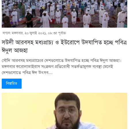
লন্ডন: মঙ্গলবার, ২০ জুলাই ২০২১, ০৮:৩৫ পূর্বাহ্ণ
সউদী আরবসহ মধ্যপ্রাচ্য ও ইউরোপে উদযাপিত হচ্ছে পবিত্র
ঈদুল আজহা
সৌদি আরবসহ মধ্যপ্রাচ্যের দেশগুলোতে উদযাপিত হচ্ছে পবিত্র ঈদুল আজহা।
মঙ্গলবার করোনাভাইরাস সংক্রমণ প্রতিরোধী সতর্কতামূলক ব্যবস্থা মেনেই
দেশগুলোতে পবিত্র ঈদ উৎসব…
বিস্তারিত