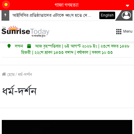
গাজা গণহত্যা
মধ্যপ্রাচ্যে কি শুরু হতে যাচ্ছে পারমাণবিক অস্ত্রের নতুন দৌড়?
English
Menu
লন্ডন
আজ বৃহস্পতিবার | ৬ই আগস্ট ২০২৬ ইং | ২৩শে সফর ১৪৪৮
হিজরী | ২২শে শ্রাবণ ১৪৩৩ বঙ্গাব্দ | বর্ষাকাল | সকাল ১০:৩৩
হোম
/
ধর্ম-দর্শন
ধর্ম-দর্শন