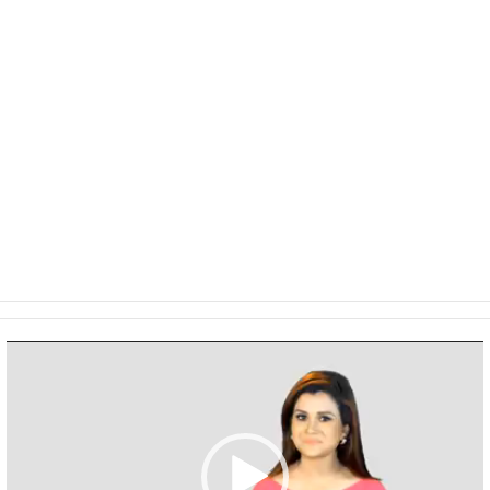
Video
Player