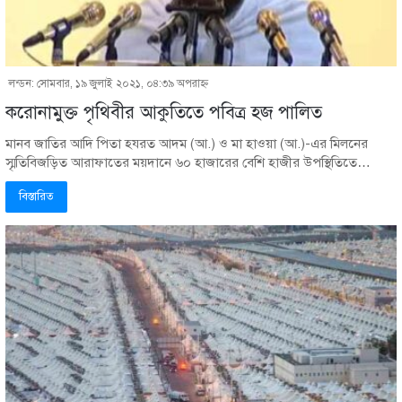
লন্ডন: সোমবার, ১৯ জুলাই ২০২১, ০৪:৩৯ অপরাহ্ণ
করোনামুক্ত পৃথিবীর আকুতিতে পবিত্র হজ পালিত
মানব জাতির আদি পিতা হযরত আদম (আ.) ও মা হাওয়া (আ.)-এর মিলনের
স্মৃতিবিজড়িত আরাফাতের ময়দানে ৬০ হাজারের বেশি হাজীর উপস্থিতিতে…
বিস্তারিত