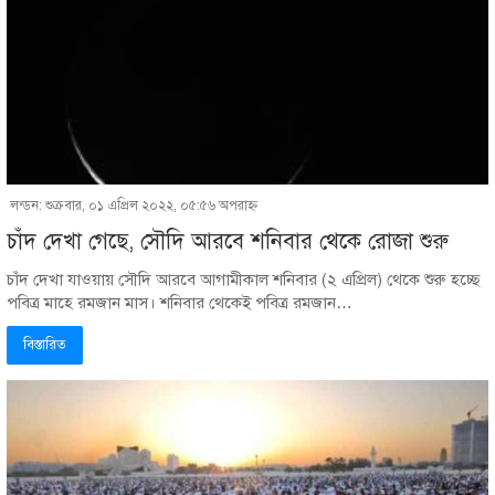
লন্ডন: শুক্রবার, ০১ এপ্রিল ২০২২, ০৫:৫৬ অপরাহ্ণ
চাঁদ দেখা গেছে, সৌদি আরবে শনিবার থেকে রোজা শুরু
চাঁদ দেখা যাওয়ায় সৌদি আরবে আগামীকাল শনিবার (২ এপ্রিল) থেকে শুরু হচ্ছে
পবিত্র মাহে রমজান মাস। শনিবার থেকেই পবিত্র রমজান…
বিস্তারিত