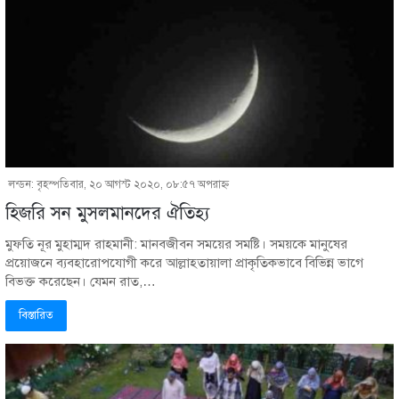
লন্ডন: বৃহস্পতিবার, ২০ আগস্ট ২০২০, ০৮:৫৭ অপরাহ্ণ
হিজরি সন মুসলমানদের ঐতিহ্য
মুফতি নূর মুহাম্মদ রাহমানী: মানবজীবন সময়ের সমষ্টি। সময়কে মানুষের
প্রয়োজনে ব্যবহারোপযোগী করে আল্লাহতায়ালা প্রাকৃতিকভাবে বিভিন্ন ভাগে
বিভক্ত করেছেন। যেমন রাত,…
বিস্তারিত