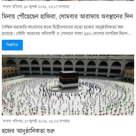
লন্ডন: রবিবার, ১৮ জুলাই ২০২১, ০২:১৭ অপরাহ্ণ
মিনায় পৌঁছেছেন হাজিরা, সোমবার আরাফায় অবস্থানের দিন
বৈশ্বিক মহামারি করোনার মধ্যে দ্বিতীয়বারের মতো হজের আনুষ্ঠানিকতা শুরু
হয়েছে। সৌদি আরবের অধিবাসী ও সেখানে থাকা ১৫০ দেশের নাগরিক মিলে…
বিস্তারিত
লন্ডন: শনিবার, ১৭ জুলাই ২০২১, ০১:০২ অপরাহ্ণ
হজের আনুষ্ঠানিকতা শুরু