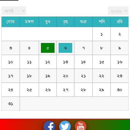
সোম
মঙ্গল
বুধ
বৃহ
শুক্র
শনি
রবি
১
২
৩
৪
৫
৬
৭
৮
৯
১০
১১
১২
১৩
১৪
১৫
১৬
১৭
১৮
১৯
২০
২১
২২
২৩
২৪
২৫
২৬
২৭
২৮
২৯
৩০
৩১