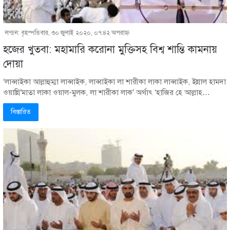
লন্ডন: বৃহস্পতিবার, ৩০ জুলাই ২০২০, ০৭:৪২ অপরাহ্ণ
হজের খুতবা: মহামারি করোনা মুক্তিসহ বিশ্ব শান্তি কামনায়
দোয়া
‘লাব্বাইকা আল্লাহুম্মা লাব্বাইক, লাব্বাইকা লা শারীকা লাকা লাব্বাইক, ইন্নাল হামদা
ওয়ান্নি’মাতা লাকা ওয়াল-মুলক, লা শারীকা লাক’ অর্থাৎ ‘হাজির হে আল্লাহ…
বিস্তারিত