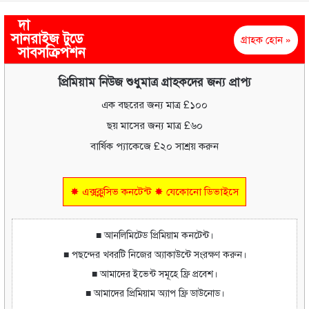
দা
সানরাইজ টুডে
গ্রাহক হোন »
সাবসক্রিপশন
প্রিমিয়াম নিউজ শুধুমাত্র গ্রাহকদের জন্য প্রাপ্য
এক বছরের জন্য মাত্র £১০০
ছয় মাসের জন্য মাত্র £৬০
বার্ষিক প্যাকেজে £২০ সাশ্রয় করুন
✸ এক্সক্লুসিভ কনটেন্ট ✸ যেকোনো ডিভাইসে
■ আনলিমিটেড প্রিমিয়াম কনটেন্ট।
■ পছন্দের খবরটি নিজের অ্যাকাউন্টে সংরক্ষণ করুন।
■ আমাদের ইভেন্ট সমূহে ফ্রি প্রবেশ।
■ আমাদের প্রিমিয়াম অ্যাপ ফ্রি ডাউনোড।