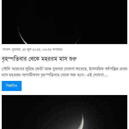
লন্ডন: বুধবার, ২৫ জুন ২০২৫, ০৯:৩২ অপরাহ্ণ
বৃহস্পতিবার থেকে মহররম মাস শুরু
সৌদি আরবের সুপ্রিম কোর্ট আজ বুধবার ঘোষণা করেছে, ইসলামিক বর্ষপঞ্জির প্রথম
মাস মহররম আগামীকাল বৃহস্পতিবার থেকে শুরু হবে। এই ঘোষণা…
বিস্তারিত