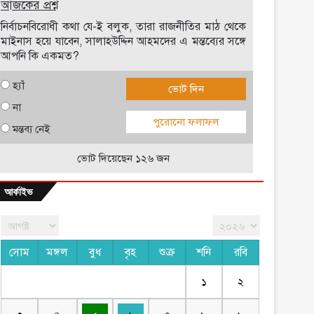
আজকের প্রশ্ন
নির্বাচনবিরোধী কথা যে-ই বলুক, তারা রাজনীতির মাঠ থেকে
মাইনাস হয়ে যাবেন, সালাহউদ্দিন আহমদের এ মন্তব্যের সঙ্গে
আপনি কি একমত?
হ্যাঁ
ভোট দিন
না
পুরোনো ফলাফল
মন্তব্য নেই
ভোট দিয়েছেন ১২৬ জন
আর্কাইভ
সোম
মঙ্গল
বুধ
বৃহ
শুক্র
শনি
রবি
১
২