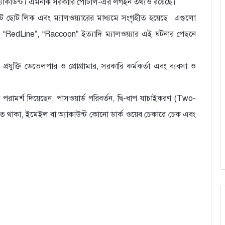
যাকাউন্ট। এমনকি সরকারি পোর্টাল-এর লগইন তথ্যও রয়েছে।
ট ছোট লিক এবং ম্যালওয়্যারের মাধ্যমে সংগৃহীত হয়েছে। এগুলো
 করে “RedLine”, “Raccoon” ইত্যাদি ম্যালওয়্যার এই ঘটনার পেছনে
রযুক্তি ডেভেলপার ও প্রোগ্রামার, সরকারি কর্মকর্তা এবং ব্যবসা ও
 পরামর্শ দিয়েছেন, পাসওয়ার্ড পরিবর্তন, দ্বি-ধাপ যাচাইকরণ (Two-
রত থাকা, ইমেইল বা অ্যাকাউন্ট কোনো ডার্ক ওয়েব চেকারে চেক এবং