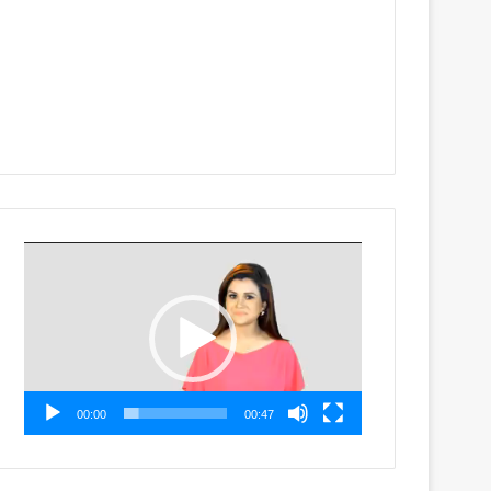
Video
Player
00:00
00:47