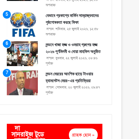
অপরাহ্ণ
যেভাবে প্রকাশ্যে মার্কিন সাম্রাজ্যবাদের
পৃষ্ঠপোষকতা করছে ফিফা
লন্ডন: শনিবার, ২৫ জুলাই ২০২৬, ১২:৫৮
অপরাহ্ণ
লন্ডনে খাজা হজ্জ ও ওমরাহ গ্রুপের হজ্জ
২০২৬ পূর্ণমিলনী ও দোয়া মাহফিল অনুষ্ঠিত
লন্ডন: বুধবার, ২২ জুলাই ২০২৬, ০৮:৪৬
পূর্বাহ্ণ
লন্ডন মেয়রের আংশিক ছাড়ে টাওয়ার
হ্যামলেটস মেয়র-এর প্রতিক্রিয়া
লন্ডন: সোমবার, ২০ জুলাই ২০২৬, ০৯:৪৭
পূর্বাহ্ণ
দা
সানরাইজ টুডে
গ্রাহক হোন »