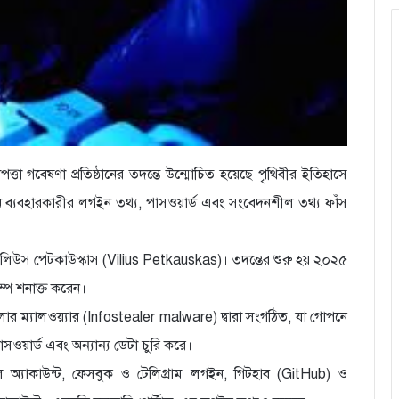
া গবেষণা প্রতিষ্ঠানের তদন্তে উন্মোচিত হয়েছে পৃথিবীর ইতিহাসে
়ন ব্যবহারকারীর লগইন তথ্য, পাসওয়ার্ড এবং সংবেদনশীল তথ্য ফাঁস
ভিলিউস পেটকাউস্কাস (Vilius Petkauskas)। তদন্তের শুরু হয় ২০২৫
্প শনাক্ত করেন।
ার ম্যালওয়্যার (Infostealer malware) দ্বারা সংগঠিত, যা গোপনে
ওয়ার্ড এবং অন্যান্য ডেটা চুরি করে।
গল অ্যাকাউন্ট, ফেসবুক ও টেলিগ্রাম লগইন, গিটহাব (GitHub) ও