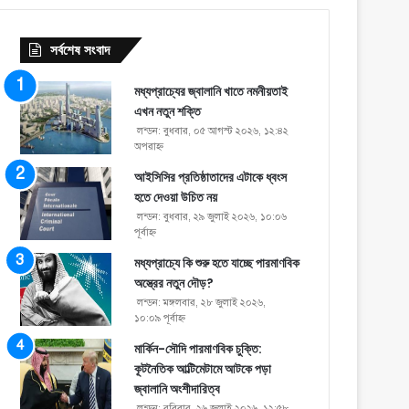
সর্বশেষ সংবাদ
মধ্যপ্রাচ্যের জ্বালানি খাতে নমনীয়তাই
এখন নতুন শক্তি
লন্ডন: বুধবার, ০৫ আগস্ট ২০২৬, ১২:৪২
অপরাহ্ণ
আইসিসির প্রতিষ্ঠাতাদের এটাকে ধ্বংস
হতে দেওয়া উচিত নয়
লন্ডন: বুধবার, ২৯ জুলাই ২০২৬, ১০:০৬
পূর্বাহ্ণ
মধ্যপ্রাচ্যে কি শুরু হতে যাচ্ছে পারমাণবিক
অস্ত্রের নতুন দৌড়?
লন্ডন: মঙ্গলবার, ২৮ জুলাই ২০২৬,
১০:০৯ পূর্বাহ্ণ
মার্কিন-সৌদি পারমাণবিক চুক্তি:
কূটনৈতিক আল্টিমেটামে আটকে পড়া
জ্বালানি অংশীদারিত্ব
লন্ডন: রবিবার, ২৬ জুলাই ২০২৬, ১২:৫৮