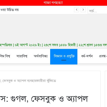
গাজা গণহত্যা
দেওয়া উচিত নয়
স্পতিবার | ৬ই আগস্ট ২০২৬ ইং | ২৩শে সফর ১৪৪৮ হিজরী | ২২শে শ্রাবণ ১৪৩৩ বঙ্গাব্দ 
লিম বিশ্ব
সারাবিশ্ব
অর্থবাণিজ্য
বিজ্ঞান ও প্রযুক্তি
ধর্ম-দর্শন
প্রবন্ধ
গল, ফেসবুক ও অ্যাপল ব্যবহারকারীরা ঝুঁকিতে
াঁস: গুগল, ফেসবুক ও অ্যাপল