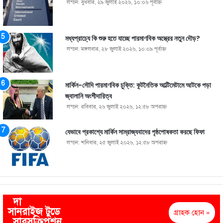
লন্ডন: বুধবার, ২৯ জুলাই ২০২৬, ১০:০৬ পূর্বাহ্ণ
মধ্যপ্রাচ্যে কি শুরু হতে যাচ্ছে পারমাণবিক অস্ত্রের নতুন দৌড়?
লন্ডন: মঙ্গলবার, ২৮ জুলাই ২০২৬, ১০:০৯ পূর্বাহ্ণ
মার্কিন-সৌদি পারমাণবিক চুক্তি: কূটনৈতিক আল্টিমেটামে আটকে পড়া
জ্বালানি অংশীদারিত্ব
লন্ডন: রবিবার, ২৬ জুলাই ২০২৬, ১২:৫৮ অপরাহ্ণ
যেভাবে প্রকাশ্যে মার্কিন সাম্রাজ্যবাদের পৃষ্ঠপোষকতা করছে ফিফা
লন্ডন: শনিবার, ২৫ জুলাই ২০২৬, ১২:৫৮ অপরাহ্ণ
দা
সানরাইজ টুডে
গ্রাহক হোন »
সাবসক্রিপশন