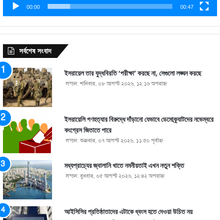
00:00
00:47
সর্বশেষ সংবাদ
ইসরায়েল তার যুদ্ধবিরতি ‘পরীক্ষা’ করছে না, সেগুলো লঙ্ঘন করছে
লন্ডন: শনিবার, ০৮ আগস্ট ২০২৬, ১২:১৬ অপরাহ্ণ
ইসরায়েলি গণহত্যার বিরুদ্ধে দাঁড়ানো যেভাবে ডেমোক্র্যাটদের নভেম্বরে
কংগ্রেস জিতাতে পারে
লন্ডন: শুক্রবার, ০৭ আগস্ট ২০২৬, ১১:৫০ পূর্বাহ্ণ
মধ্যপ্রাচ্যের জ্বালানি খাতে নমনীয়তাই এখন নতুন শক্তি
লন্ডন: বুধবার, ০৫ আগস্ট ২০২৬, ১২:৪২ অপরাহ্ণ
আইসিসির প্রতিষ্ঠাতাদের এটাকে ধ্বংস হতে দেওয়া উচিত নয়