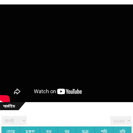
আর্কাইভ
সোম
মঙ্গল
বুধ
বৃহ
শুক্র
শনি
রবি