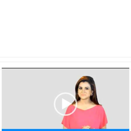
Video
Player