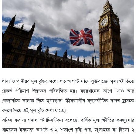
খাদ্য ও পানীয়র মূল্যবৃদ্ধির মধ্যে গত আগস্ট মাসে যুক্তরাজ্যে মূল্যস্ফীতিতে
রেকর্ড পরিমাণ উল্লম্ফন পরিলক্ষিত হয়। বছরখানেক আগে ‘খাও আর
রেস্তোরাঁকে সাহায্য দিয়ে মূল্যছাড়’ স্কীমকালীন মূল্যস্ফীতির দারুন হ্রাসকে
বদলে দিয়ে এই মূল্যবৃদ্ধি দেখা যাচ্ছে।
অফিস ফর ন্যাশনাল স্ট্যাটিসটিকস বলেছে, বার্ষিক মূল্যস্ফীতির কনজ্যুমার
প্রাইসেজ ইনডেক্স আগষ্টে ৩.২ শতাংশ বৃদ্ধি পায়, জুলাইয়ে যা ছিলো ২