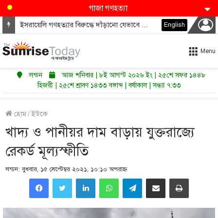
গাজা গণহত্যা
ইসরায়েলি গণহত্যার বিরুদ্ধে দাঁড়ানো যেভাবে ডেমোক্র্যাটদের নভেম্বরে কংগ্রেস জিতাতে পারে
English
Menu
লন্ডন
আজ শনিবার | ৮ই আগস্ট ২০২৬ ইং | ২৫শে সফর ১৪৪৮
হিজরী | ২৫শে শ্রাবণ ১৪৩৩ বঙ্গাব্দ | বর্ষাকাল | সন্ধ্যা ৭:৩৩
হোম
/
ইউকে
খাদ্য ও পানীয়র দাম বাড়ায় যুক্তরাজ্যে
রেকর্ড মূল্যস্ফীতি
লন্ডন: বুধবার, ১৫ সেপ্টেম্বর ২০২১, ১০:১০ অপরাহ্ণ
LinkedIn
WhatsApp
Telegram
Share via Email
Print