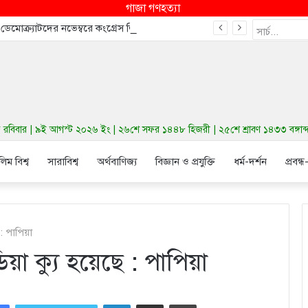
গাজা গণহত্যা
ে ডেমোক্র্যাটদের নভেম্বরে কংগ্রেস জিতাতে পারে
বিবার | ৯ই আগস্ট ২০২৬ ইং | ২৬শে সফর ১৪৪৮ হিজরী | ২৫শে শ্রাবণ ১৪৩৩ বঙ্গাব্দ 
লিম বিশ্ব
সারাবিশ্ব
অর্থবাণিজ্য
বিজ্ঞান ও প্রযুক্তি
ধর্ম-দর্শন
প্রবন্ধ
 : পাপিয়া
য়া ক্যু হয়েছে : পাপিয়া
LinkedIn
Share via Email
Print