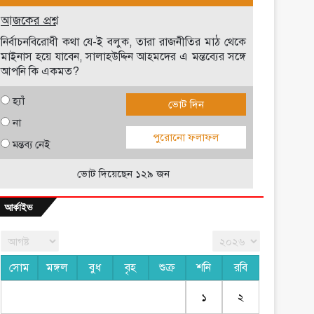
আজকের প্রশ্ন
নির্বাচনবিরোধী কথা যে-ই বলুক, তারা রাজনীতির মাঠ থেকে
মাইনাস হয়ে যাবেন, সালাহউদ্দিন আহমদের এ মন্তব্যের সঙ্গে
আপনি কি একমত?
হ্যাঁ
ভোট দিন
না
পুরোনো ফলাফল
মন্তব্য নেই
ভোট দিয়েছেন ১২৯ জন
আর্কাইভ
সোম
মঙ্গল
বুধ
বৃহ
শুক্র
শনি
রবি
১
২