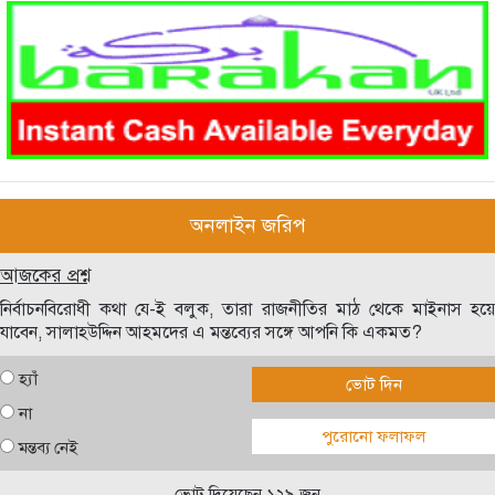
অনলাইন জরিপ
আজকের প্রশ্ন
নির্বাচনবিরোধী কথা যে-ই বলুক, তারা রাজনীতির মাঠ থেকে মাইনাস হয়ে
যাবেন, সালাহউদ্দিন আহমদের এ মন্তব্যের সঙ্গে আপনি কি একমত?
হ্যাঁ
ভোট দিন
না
পুরোনো ফলাফল
মন্তব্য নেই
ভোট দিয়েছেন ১২৯ জন