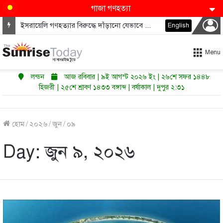
গাজা গণহত্যা
ইসরায়েলি গণহত্যার বিরুদ্ধে দাঁড়ানো যেভাবে ডেমোক্র্যাটদের নভেম্বরে কংগ্রেস জিতাতে পারে
English
Menu
লন্ডন
আজ রবিবার | ৯ই আগস্ট ২০২৬ ইং | ২৬শে সফর ১৪৪৮
হিজরী | ২৫শে শ্রাবণ ১৪৩৩ বঙ্গাব্দ | বর্ষাকাল | দুপুর ২:৩১
হোম
/
২০২৬
/
জুন
/
০৯
Day:
জুন ৯, ২০২৬