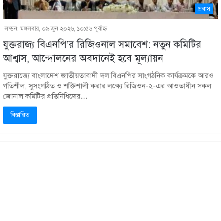
প্রবাস
লন্ডন: মঙ্গলবার, ০৯ জুন ২০২৬, ১০:৫৬ পূর্বাহ্ণ
যুক্তরাজ্য বিএনপি’র রিজিওনাল সমাবেশ: নতুন কমিটির
আশ্বাস, আন্দোলনের অবদানেই হবে মূল্যায়ন
যুক্তরাজ্যে বাংলাদেশ জাতীয়তাবাদী দল বিএনপির সাংগঠনিক কার্যক্রমকে আরও
গতিশীল, সুসংগঠিত ও শক্তিশালী করার লক্ষ্যে রিজিওন-২-এর আওতাধীন সকল
জোনাল কমিটির প্রতিনিধিদের…
বিস্তারিত