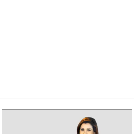
Video
Player