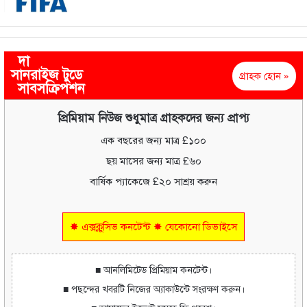
দা
সানরাইজ টুডে
গ্রাহক হোন »
সাবসক্রিপশন
প্রিমিয়াম নিউজ শুধুমাত্র গ্রাহকদের জন্য প্রাপ্য
এক বছরের জন্য মাত্র £১০০
ছয় মাসের জন্য মাত্র £৬০
বার্ষিক প্যাকেজে £২০ সাশ্রয় করুন
✸ এক্সক্লুসিভ কনটেন্ট ✸ যেকোনো ডিভাইসে
■ আনলিমিটেড প্রিমিয়াম কনটেন্ট।
■ পছন্দের খবরটি নিজের অ্যাকাউন্টে সংরক্ষণ করুন।