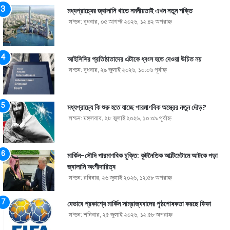
মধ্যপ্রাচ্যের জ্বালানি খাতে নমনীয়তাই এখন নতুন শক্তি
লন্ডন: বুধবার, ০৫ আগস্ট ২০২৬, ১২:৪২ অপরাহ্ণ
আইসিসির প্রতিষ্ঠাতাদের এটাকে ধ্বংস হতে দেওয়া উচিত নয়
লন্ডন: বুধবার, ২৯ জুলাই ২০২৬, ১০:০৬ পূর্বাহ্ণ
মধ্যপ্রাচ্যে কি শুরু হতে যাচ্ছে পারমাণবিক অস্ত্রের নতুন দৌড়?
লন্ডন: মঙ্গলবার, ২৮ জুলাই ২০২৬, ১০:০৯ পূর্বাহ্ণ
মার্কিন-সৌদি পারমাণবিক চুক্তি: কূটনৈতিক আল্টিমেটামে আটকে পড়া
জ্বালানি অংশীদারিত্ব
লন্ডন: রবিবার, ২৬ জুলাই ২০২৬, ১২:৫৮ অপরাহ্ণ
যেভাবে প্রকাশ্যে মার্কিন সাম্রাজ্যবাদের পৃষ্ঠপোষকতা করছে ফিফা
লন্ডন: শনিবার, ২৫ জুলাই ২০২৬, ১২:৫৮ অপরাহ্ণ