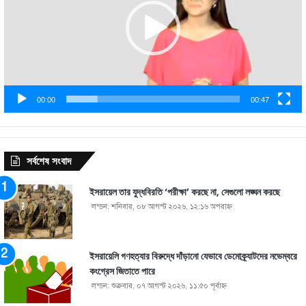
00:00
00:47
সর্বশেষ সংবাদ
ইসরায়েল তার যুদ্ধবিরতি ‘পরীক্ষা’ করছে না, সেগুলো লঙ্ঘন করছে
লন্ডন: শনিবার, ০৮ আগস্ট ২০২৬, ১২:১৬ অপরাহ্ণ
ইসরায়েলি গণহত্যার বিরুদ্ধে দাঁড়ানো যেভাবে ডেমোক্র্যাটদের নভেম্বরে
কংগ্রেস জিতাতে পারে
লন্ডন: শুক্রবার, ০৭ আগস্ট ২০২৬, ১১:৫০ পূর্বাহ্ণ