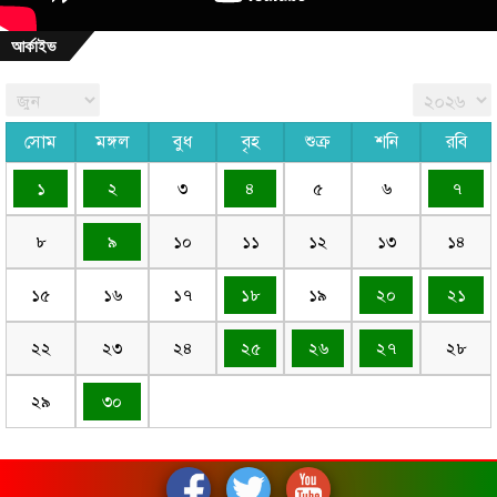
আর্কাইভ
সোম
মঙ্গল
বুধ
বৃহ
শুক্র
শনি
রবি
১
২
৩
৪
৫
৬
৭
৮
৯
১০
১১
১২
১৩
১৪
১৫
১৬
১৭
১৮
১৯
২০
২১
২২
২৩
২৪
২৫
২৬
২৭
২৮
২৯
৩০