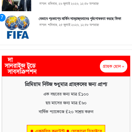
লন্ডন: রবিবার, ২৬ জুলাই ২০২৬, ১২:৫৮ অপরাহ্ণ
যেভাবে প্রকাশ্যে মার্কিন সাম্রাজ্যবাদের পৃষ্ঠপোষকতা করছে ফিফা
লন্ডন: শনিবার, ২৫ জুলাই ২০২৬, ১২:৫৮ অপরাহ্ণ
দা
সানরাইজ টুডে
গ্রাহক হোন »
সাবসক্রিপশন
প্রিমিয়াম নিউজ শুধুমাত্র গ্রাহকদের জন্য প্রাপ্য
এক বছরের জন্য মাত্র £১০০
ছয় মাসের জন্য মাত্র £৬০
বার্ষিক প্যাকেজে £২০ সাশ্রয় করুন
✸ এক্সক্লুসিভ কনটেন্ট ✸ যেকোনো ডিভাইসে