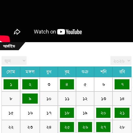
আর্কাইভ
সোম
মঙ্গল
বুধ
বৃহ
শুক্র
শনি
রবি
১
২
৩
৪
৫
৬
৭
৮
৯
১০
১১
১২
১৩
১৪
১৫
১৬
১৭
১৮
১৯
২০
২১
২২
২৩
২৪
২৫
২৬
২৭
২৮