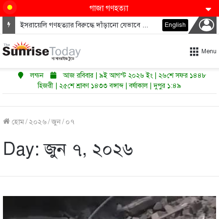
গাজা গণহত্যা
ইসরায়েলি গণহত্যার বিরুদ্ধে দাঁড়ানো যেভাবে ডেমোক্র্যাটদের নভেম্বরে কংগ্রেস জিতাতে পারে
English
Menu
লন্ডন
আজ রবিবার | ৯ই আগস্ট ২০২৬ ইং | ২৬শে সফর ১৪৪৮
হিজরী | ২৫শে শ্রাবণ ১৪৩৩ বঙ্গাব্দ | বর্ষাকাল | দুপুর ১:৪৯
হোম
/
২০২৬
/
জুন
/
০৭
Day:
জুন ৭, ২০২৬