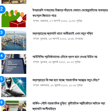
ইসরায়েলি গণহত্যার বিরুদ্ধে দাঁড়ানো যেভাবে ডেমোক্র্যাটদের নভেম্বরে
কংগ্রেস জিতাতে পারে
লন্ডন: শুক্রবার, ০৭ আগস্ট ২০২৬, ১১:৫০ পূর্বাহ্ণ
মধ্যপ্রাচ্যের জ্বালানি খাতে নমনীয়তাই এখন নতুন শক্তি
লন্ডন: বুধবার, ০৫ আগস্ট ২০২৬, ১২:৪২ অপরাহ্ণ
আইসিসির প্রতিষ্ঠাতাদের এটাকে ধ্বংস হতে দেওয়া উচিত নয়
লন্ডন: বুধবার, ২৯ জুলাই ২০২৬, ১০:০৬ পূর্বাহ্ণ
মধ্যপ্রাচ্যে কি শুরু হতে যাচ্ছে পারমাণবিক অস্ত্রের নতুন দৌড়?
লন্ডন: মঙ্গলবার, ২৮ জুলাই ২০২৬, ১০:০৯ পূর্বাহ্ণ
মার্কিন-সৌদি পারমাণবিক চুক্তি: কূটনৈতিক আল্টিমেটামে আটকে পড়া
জ্বালানি অংশীদারিত্ব