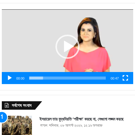
Video
Player
00:00
00:47
সর্বশেষ সংবাদ
ইসরায়েল তার যুদ্ধবিরতি ‘পরীক্ষা’ করছে না, সেগুলো লঙ্ঘন করছে
লন্ডন: শনিবার, ০৮ আগস্ট ২০২৬, ১২:১৬ অপরাহ্ণ