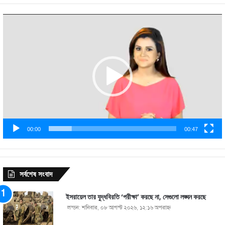
Video
Player
00:00
00:47
সর্বশেষ সংবাদ
ইসরায়েল তার যুদ্ধবিরতি ‘পরীক্ষা’ করছে না, সেগুলো লঙ্ঘন করছে
লন্ডন: শনিবার, ০৮ আগস্ট ২০২৬, ১২:১৬ অপরাহ্ণ