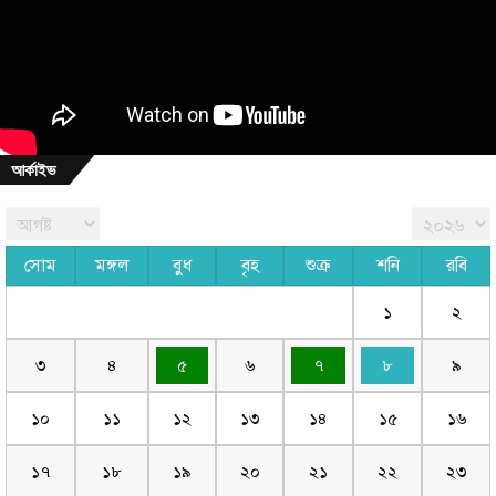
আর্কাইভ
সোম
মঙ্গল
বুধ
বৃহ
শুক্র
শনি
রবি
১
২
৩
৪
৫
৬
৭
৮
৯
১০
১১
১২
১৩
১৪
১৫
১৬
১৭
১৮
১৯
২০
২১
২২
২৩