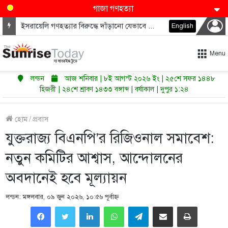
গাজা গণহত্যা
ইসরায়েলি গণহত্যার বিরুদ্ধে দাঁড়ানো যেভাবে ডেমোক্র্যাটদের নভেম্বরে কংগ্রেস জিতাতে পারে
English
Menu
লন্ডন
আজ শনিবার | ৮ই আগস্ট ২০২৬ ইং | ২৫শে সফর ১৪৪৮
হিজরী | ২৪শে শ্রাবণ ১৪৩৩ বঙ্গাব্দ | বর্ষাকাল | দুপুর ১:২৪
হোম
/
প্রবাস
যুক্তরাজ্য বিএনপি’র রিজিওনাল সমাবেশ:
নতুন কমিটির আশ্বাস, আন্দোলনের
অবদানেই হবে মূল্যায়ন
লন্ডন: মঙ্গলবার, ০৯ জুন ২০২৬, ১০:৫৬ পূর্বাহ্ণ
LinkedIn
WhatsApp
Telegram
Share via Email
Print