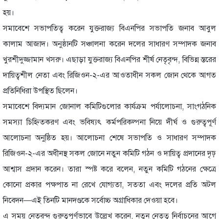
হয়।
সমাবেশে সভাপতিত্ব করেন যুক্তরাজ্য বিএনপির সভাপতি জনাব আবুল
কালাম আজাদ। অনুষ্ঠানটি সঞ্চালনা করেন দলের সাধারণ সম্পাদক জনাব
খুরশীদুজ্জামান খসরু। এছাড়া যুক্তরাজ্য বিএনপির শীর্ষ নেতৃবৃন্দ, বিভিন্ন স্তরের
দায়িত্বশীল নেতা এবং রিজিওন-২-এর আওতাধীন সকল জোন থেকে আগত
প্রতিনিধিরা উপস্থিত ছিলেন।
সমাবেশে বিদ্যমান জোনাল কমিটিগুলোর কার্যক্রম পর্যালোচনা, সাংগঠনিক
সমস্যা চিহ্নিতকরণ এবং ভবিষ্যৎ কর্মপরিকল্পনা নিয়ে দীর্ঘ ও গুরুত্বপূর্ণ
আলোচনা অনুষ্ঠিত হয়। আলোচনা শেষে সভাপতি ও সাধারণ সম্পাদক
রিজিওন-২-এর অধীনস্থ সকল জোনে নতুন কমিটি গঠন ও দায়িত্ব প্রদানের দৃঢ়
আশ্বাস প্রদান করেন। তারা স্পষ্ট করে বলেন, নতুন কমিটি গঠনের ক্ষেত্রে
কোনো প্রকার পক্ষপাত না রেখে যোগ্যতা, সততা এবং দলের প্রতি অটল
নিবেদন—এই তিনটি মানদণ্ডকে সর্বোচ্চ অগ্রাধিকার দেওয়া হবে।
এ সময় নেতৃবৃন্দ গুরুত্বপূর্ণভাবে উল্লেখ করেন, নতুন নেতৃত্ব নির্বাচনের আগে