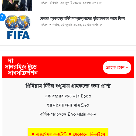
লন্ডন: রবিবার, ২৬ জুলাই ২০২৬, ১২:৫৮ অপরাহ্ণ
যেভাবে প্রকাশ্যে মার্কিন সাম্রাজ্যবাদের পৃষ্ঠপোষকতা করছে ফিফা
লন্ডন: শনিবার, ২৫ জুলাই ২০২৬, ১২:৫৮ অপরাহ্ণ
দা
সানরাইজ টুডে
গ্রাহক হোন »
সাবসক্রিপশন
প্রিমিয়াম নিউজ শুধুমাত্র গ্রাহকদের জন্য প্রাপ্য
এক বছরের জন্য মাত্র £১০০
ছয় মাসের জন্য মাত্র £৬০
বার্ষিক প্যাকেজে £২০ সাশ্রয় করুন
✸ এক্সক্লুসিভ কনটেন্ট ✸ যেকোনো ডিভাইসে