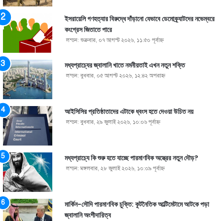
ইসরায়েলি গণহত্যার বিরুদ্ধে দাঁড়ানো যেভাবে ডেমোক্র্যাটদের নভেম্বরে
কংগ্রেস জিতাতে পারে
লন্ডন: শুক্রবার, ০৭ আগস্ট ২০২৬, ১১:৫০ পূর্বাহ্ণ
মধ্যপ্রাচ্যের জ্বালানি খাতে নমনীয়তাই এখন নতুন শক্তি
লন্ডন: বুধবার, ০৫ আগস্ট ২০২৬, ১২:৪২ অপরাহ্ণ
আইসিসির প্রতিষ্ঠাতাদের এটাকে ধ্বংস হতে দেওয়া উচিত নয়
লন্ডন: বুধবার, ২৯ জুলাই ২০২৬, ১০:০৬ পূর্বাহ্ণ
মধ্যপ্রাচ্যে কি শুরু হতে যাচ্ছে পারমাণবিক অস্ত্রের নতুন দৌড়?
লন্ডন: মঙ্গলবার, ২৮ জুলাই ২০২৬, ১০:০৯ পূর্বাহ্ণ
মার্কিন-সৌদি পারমাণবিক চুক্তি: কূটনৈতিক আল্টিমেটামে আটকে পড়া
জ্বালানি অংশীদারিত্ব