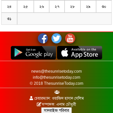
২৪
২৫
২৬
২৭
২৮
২৯
৩০
৩১
news@thesunrisetoday.com
info@thesunrisetoday.com
© 2018 ThesunriseToday.com
চেয়ারম্যান: ওয়াজিদ হাসান সেলিম
সম্পাদক: এনাম চৌধুরী
সানরাইজ পরিবার