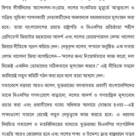
বিগত দীর্ঘদিনের আন্দোলন-সংগ্রাম, দলের সংকটময় মুহূর্তে আত্মত্যাগ ও
সক্রিয় ভূমিকা পালনকারী নেতাকর্মীদের অবদানকে যথাযথভাবে মূল্যায়ন করা
হবে। তারা বাংলাদেশের প্রয়াত রাষ্ট্রপতি ও বিএনপির প্রতিষ্ঠাতা শহীদ
প্রেসিডেন্ট জিয়াউর রহমানের আদর্শ এবং দলের চেয়ারপারসন বেগম খালেদা
জিয়ার নীতিকে স্মরণ করিয়ে দেন। নেতৃবৃন্দ বলেন, লন্ডনে অনুষ্ঠিত এক সভায়
বেগম খালেদা জিয়া বলেছিলেন—“দলের জন্য নিঃস্বার্থভাবে কাজ করো, দল
নিজেই একদিন তোমাদের সঠিকভাবে মূল্যায়ন করবে।” এই নীতিকে সম্মান
জানিয়েই নতুন কমিটি গঠন করা হবে বলে তারা আশ্বাস দেন।
সমাবেশে বক্তারা আরও বলেন, যুক্তরাজ্যে বসবাসরত প্রবাসী বাংলাদেশিদের
মাঝে বিএনপির গণসংযোগ বাড়ানো, দলের আদর্শ ও গণতান্ত্রিক মূল্যবোধ
প্রচার করা এবং প্রবাসীদের ন্যায্য অধিকার আদায়ে সোচ্চার হওয়া—এই
লক্ষ্যগুলো সামনে রেখেই নতুন নেতৃত্বকে কাজ করতে হবে। এ ধরনের
নিয়মিত সমাবেশ ও মতবিনিময়ের মাধ্যমে যুক্তরাজ্য বিএনপির সাংগঠনিক
সংহতি আরও জোরদার হবে এবং দলের লক্ষ্য ও উদ্দেশ্য দ্রুত বাস্তবায়ন সম্ভব