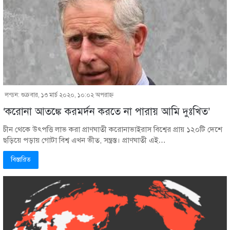
লন্ডন: শুক্রবার, ১৩ মার্চ ২০২০, ১০:০২ অপরাহ্ণ
‘করোনা আতঙ্কে করমর্দন করতে না পারায় আমি দুঃখিত’
চীন থেকে উৎপত্তি লাভ করা প্রাণঘাতী করোনাভাইরাস বিশ্বের প্রায় ১২০টি দেশে
ছড়িয়ে পড়ায় গোটা বিশ্ব এখন ভীত, সন্ত্রস্ত। প্রাণঘাতী এই…
বিস্তারিত