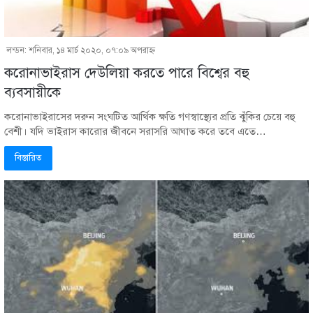
লন্ডন: শনিবার, ১৪ মার্চ ২০২০, ০৭:০৯ অপরাহ্ণ
করোনাভাইরাস দেউলিয়া করতে পারে বিশ্বের বহু
ব্যবসায়ীকে
করোনাভাইরাসের দরুন সংঘটিত আর্থিক ক্ষতি গণস্বাস্থ্যের প্রতি ঝুঁকির চেয়ে বহু
বেশী। যদি ভাইরাস কারোর জীবনে সরাসরি আঘাত করে তবে এতে…
বিস্তারিত