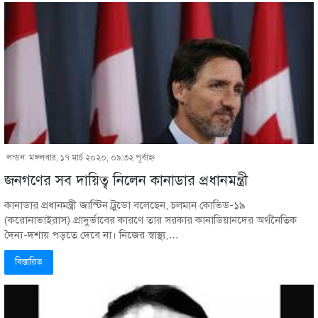
লন্ডন: মঙ্গলবার, ১৭ মার্চ ২০২০, ০৯:৩২ পূর্বাহ্ণ
জনগণের সব দায়িত্ব নিলেন কানাডার প্রধানমন্ত্রী
কানাডার প্রধানমন্ত্রী জাস্টিন ট্রুডো বলেছেন, চলমান কোভিড-১৯
(করোনাভাইরাস) প্রাদুর্ভাবের কারণে তার সরকার কানাডিয়ানদের অর্থনৈতিক
দৈন্য-দশায় পড়তে দেবে না। নিজের স্বাস্থ্য,…
বিস্তারিত