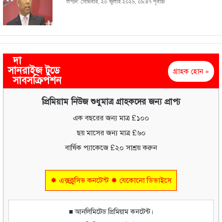
লন্ডন: সোমবার, ২০ জুলাই ২০২৬, ০৯:৪৭ পূর্বাহ্ণ
দা
সানরাইজ টুডে
গ্রাহক হোন »
সাবসক্রিপশন
প্রিমিয়াম নিউজ শুধুমাত্র গ্রাহকদের জন্য প্রাপ্য
এক বছরের জন্য মাত্র £১০০
ছয় মাসের জন্য মাত্র £৬০
বার্ষিক প্যাকেজে £২০ সাশ্রয় করুন
✸ এক্সক্লুসিভ কনটেন্ট ✸ যেকোনো ডিভাইসে
■ আনলিমিটেড প্রিমিয়াম কনটেন্ট।