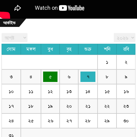
আর্কাইভ
সোম
মঙ্গল
বুধ
বৃহ
শুক্র
শনি
রবি
১
২
৩
৪
৫
৬
৭
৮
৯
১০
১১
১২
১৩
১৪
১৫
১৬
১৭
১৮
১৯
২০
২১
২২
২৩
২৪
২৫
২৬
২৭
২৮
২৯
৩০
৩১