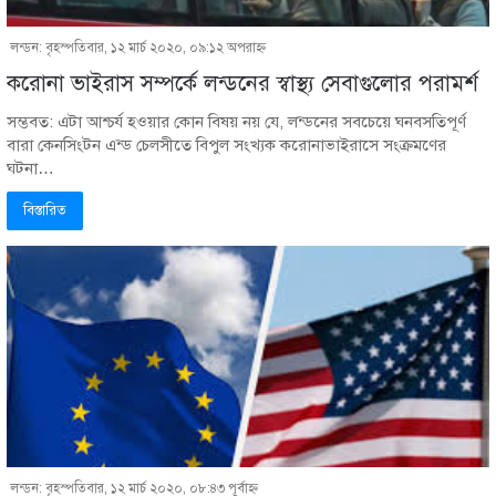
লন্ডন: বৃহস্পতিবার, ১২ মার্চ ২০২০, ০৯:১২ অপরাহ্ণ
করোনা ভাইরাস সম্পর্কে লন্ডনের স্বাস্থ্য সেবাগুলোর পরামর্শ
সম্ভবত: এটা আশ্চর্য হওয়ার কোন বিষয় নয় যে, লন্ডনের সবচেয়ে ঘনবসতিপূর্ণ
বারা কেনসিংটন এন্ড চেলসীতে বিপুল সংখ্যক করোনাভাইরাসে সংক্রমণের
ঘটনা…
বিস্তারিত
লন্ডন: বৃহস্পতিবার, ১২ মার্চ ২০২০, ০৮:৪৩ পূর্বাহ্ণ