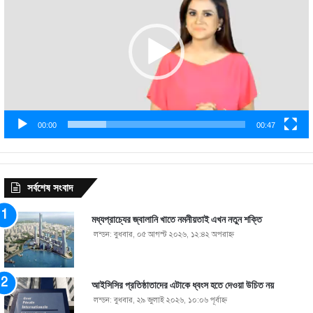
00:00
00:47
সর্বশেষ সংবাদ
মধ্যপ্রাচ্যের জ্বালানি খাতে নমনীয়তাই এখন নতুন শক্তি
লন্ডন: বুধবার, ০৫ আগস্ট ২০২৬, ১২:৪২ অপরাহ্ণ
আইসিসির প্রতিষ্ঠাতাদের এটাকে ধ্বংস হতে দেওয়া উচিত নয়
লন্ডন: বুধবার, ২৯ জুলাই ২০২৬, ১০:০৬ পূর্বাহ্ণ