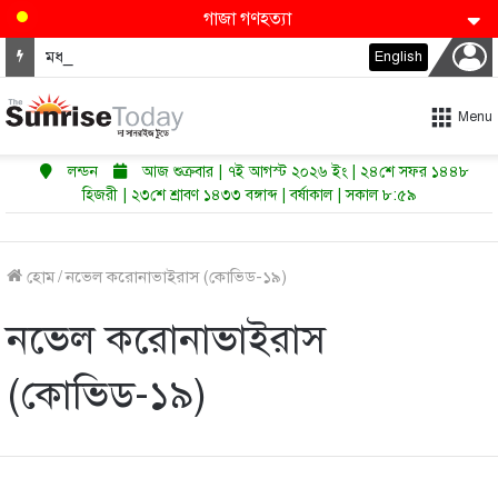
গাজা গণহত্যা
মধ্যপ্রাচ্যে কি শুরু হতে যাচ্ছে পারমাণবিক অস্ত্রের নতুন দৌড়?
English
Menu
লন্ডন
আজ শুক্রবার | ৭ই আগস্ট ২০২৬ ইং | ২৪শে সফর ১৪৪৮
হিজরী | ২৩শে শ্রাবণ ১৪৩৩ বঙ্গাব্দ | বর্ষাকাল | সকাল ৮:৫৯
হোম
/
নভেল করোনাভাইরাস (কোভিড-১৯)
নভেল করোনাভাইরাস
(কোভিড-১৯)