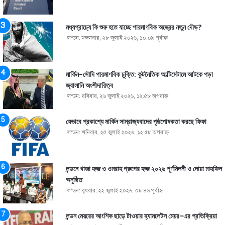
মধ্যপ্রাচ্যে কি শুরু হতে যাচ্ছে পারমাণবিক অস্ত্রের নতুন দৌড়?
লন্ডন: মঙ্গলবার, ২৮ জুলাই ২০২৬, ১০:০৯ পূর্বাহ্ণ
মার্কিন-সৌদি পারমাণবিক চুক্তি: কূটনৈতিক আল্টিমেটামে আটকে পড়া
জ্বালানি অংশীদারিত্ব
লন্ডন: রবিবার, ২৬ জুলাই ২০২৬, ১২:৫৮ অপরাহ্ণ
যেভাবে প্রকাশ্যে মার্কিন সাম্রাজ্যবাদের পৃষ্ঠপোষকতা করছে ফিফা
লন্ডন: শনিবার, ২৫ জুলাই ২০২৬, ১২:৫৮ অপরাহ্ণ
লন্ডনে খাজা হজ্জ ও ওমরাহ গ্রুপের হজ্জ ২০২৬ পূর্ণমিলনী ও দোয়া মাহফিল
অনুষ্ঠিত
লন্ডন: বুধবার, ২২ জুলাই ২০২৬, ০৮:৪৬ পূর্বাহ্ণ
লন্ডন মেয়রের আংশিক ছাড়ে টাওয়ার হ্যামলেটস মেয়র-এর প্রতিক্রিয়া