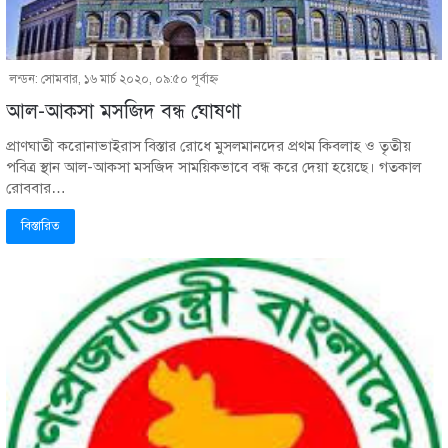
লন্ডন: সোমবার, ১৬ মার্চ ২০২০, ০৯:৫০ পূর্বাহ্ণ
আল-আকসা মসজিদ বন্ধ ঘোষণা
প্রাণঘাতী করোনাভাইরাস বিস্তার রোধে মুসলমানদের প্রথম কিবলাহ ও তৃতীয়
পবিত্র স্থান আল-আকসা মসজিদ সাময়িকভাবে বন্ধ করে দেয়া হয়েছে। গতকাল
রোববার…
বিস্তারিত