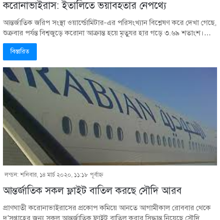
করোনাভাইরাস: ইতালিতে ভয়াবহতার নেপথ্যে
আন্তর্জাতিক জরিপ সংস্থা ওয়ার্ল্ডোমিটার-এর পরিসংখ্যান বিশ্লেষণ করে দেখা গেছে,
শুক্রবার পর্যন্ত বিশ্বজুড়ে করোনা আক্রান্ত হয়ে মৃতু্যর হার গড়ে ৩.৬৯ শতাংশ।…
বিস্তারিত
লন্ডন: শনিবার, ১৪ মার্চ ২০২০, ১১:১৮ পূর্বাহ্ণ
আন্তর্জাতিক সকল ফ্লাইট বাতিল করছে সৌদি আরব
প্রাণঘাতী করোনাভাইরাসের প্রকোপ কমিয়ে আনতে আগামীকাল রোববার থেকে
দু’সপ্তাহের জন্য সকল আন্তর্জাতিক ফ্লাইট বাতিল করার সিদ্ধান্ত নিয়েছে সৌদি