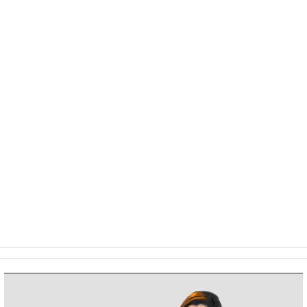
Video
Player