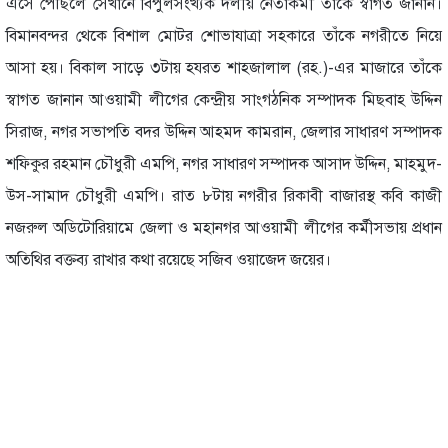
এসে পৌঁছলে সেখানে বিপুলসংখ্যক দলীয় নেতাকর্মী তাঁকে স্বাগত জানান।
বিমানবন্দর থেকে বিশাল মোটর শোভাযাত্রা সহকারে তাঁকে নগরীতে নিয়ে
আসা হয়। বিকাল সাড়ে ৩টায় হযরত শাহজালাল (রহ.)-এর মাজারে তাঁকে
স্বাগত জানান আওয়ামী লীগের কেন্দ্রীয় সাংগঠনিক সম্পাদক মিছবাহ উদ্দিন
সিরাজ, নগর সভাপতি বদর উদ্দিন আহমদ কামরান, জেলার সাধারণ সম্পাদক
শফিকুর রহমান চৌধুরী এমপি, নগর সাধারণ সম্পাদক আসাদ উদ্দিন, মাহমুদ-
উস-সামাদ চৌধুরী এমপি। রাত ৮টায় নগরীর রিকাবী বাজারস্থ কবি কাজী
নজরুল অডিটোরিয়ামে জেলা ও মহানগর আওয়ামী লীগের কর্মীসভায় প্রধান
অতিথির বক্তব্য রাখার কথা রয়েছে সজিব ওয়াজেদ জয়ের।