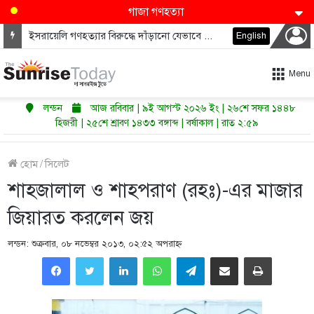
গাজা গণহত্যা
ইসরায়েলি গণহত্যার বিরুদ্ধে দাঁড়ানো যেভাবে ডেমোক্র্যাটদের নভেম্বরে কংগ্রেস জিতাতে পারে
English
Menu
লন্ডন
আজ রবিবার | ৯ই আগস্ট ২০২৬ ইং | ২৬শে সফর ১৪৪৮
হিজরী | ২৫শে শ্রাবণ ১৪৩৩ বঙ্গাব্দ | বর্ষাকাল | রাত ২:৫৯
হোম
/
সিলেট
শাহজালাল ও শাহপরাণ (রহঃ)-এর মাজার
জিয়ারত করলেন জয়
লন্ডন: শুক্রবার, ০৮ নভেম্বর ২০১৩, ০২:৫২ অপরাহ্ণ
LinkedIn
WhatsApp
Telegram
Share via Email
Print