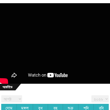
আর্কাইভ
সোম
মঙ্গল
বুধ
বৃহ
শুক্র
শনি
রবি