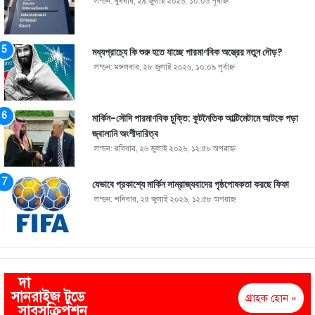
লন্ডন: বুধবার, ২৯ জুলাই ২০২৬, ১০:০৬ পূর্বাহ্ণ
মধ্যপ্রাচ্যে কি শুরু হতে যাচ্ছে পারমাণবিক অস্ত্রের নতুন দৌড়?
লন্ডন: মঙ্গলবার, ২৮ জুলাই ২০২৬, ১০:০৯ পূর্বাহ্ণ
মার্কিন-সৌদি পারমাণবিক চুক্তি: কূটনৈতিক আল্টিমেটামে আটকে পড়া
জ্বালানি অংশীদারিত্ব
লন্ডন: রবিবার, ২৬ জুলাই ২০২৬, ১২:৫৮ অপরাহ্ণ
যেভাবে প্রকাশ্যে মার্কিন সাম্রাজ্যবাদের পৃষ্ঠপোষকতা করছে ফিফা
লন্ডন: শনিবার, ২৫ জুলাই ২০২৬, ১২:৫৮ অপরাহ্ণ
দা
সানরাইজ টুডে
গ্রাহক হোন »
সাবসক্রিপশন