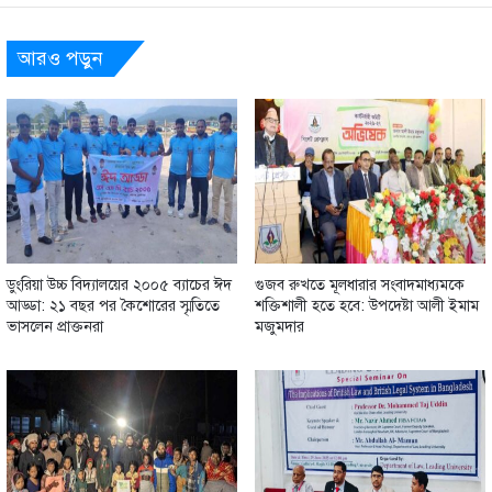
আরও পড়ুন
ডুংরিয়া উচ্চ বিদ্যালয়ের ২০০৫ ব্যাচের ঈদ
গুজব রুখতে মূলধারার সংবাদমাধ্যমকে
আড্ডা: ২১ বছর পর কৈশোরের স্মৃতিতে
শক্তিশালী হতে হবে: উপদেষ্টা আলী ইমাম
ভাসলেন প্রাক্তনরা
মজুমদার