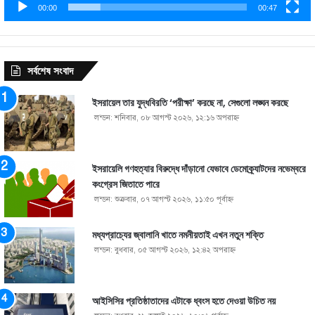
00:00
00:47
সর্বশেষ সংবাদ
ইসরায়েল তার যুদ্ধবিরতি ‘পরীক্ষা’ করছে না, সেগুলো লঙ্ঘন করছে
লন্ডন: শনিবার, ০৮ আগস্ট ২০২৬, ১২:১৬ অপরাহ্ণ
ইসরায়েলি গণহত্যার বিরুদ্ধে দাঁড়ানো যেভাবে ডেমোক্র্যাটদের নভেম্বরে
কংগ্রেস জিতাতে পারে
লন্ডন: শুক্রবার, ০৭ আগস্ট ২০২৬, ১১:৫০ পূর্বাহ্ণ
মধ্যপ্রাচ্যের জ্বালানি খাতে নমনীয়তাই এখন নতুন শক্তি
লন্ডন: বুধবার, ০৫ আগস্ট ২০২৬, ১২:৪২ অপরাহ্ণ
আইসিসির প্রতিষ্ঠাতাদের এটাকে ধ্বংস হতে দেওয়া উচিত নয়