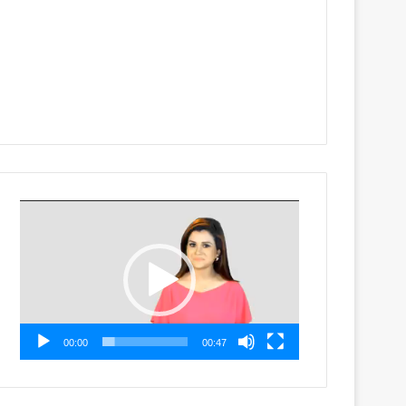
Video
Player
00:00
00:47