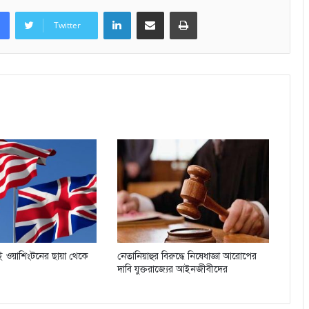
LinkedIn
Share via Email
Print
Twitter
যিই ওয়াশিংটনের ছায়া থেকে
নেতানিয়াহুর বিরুদ্ধে নিষেধাজ্ঞা আরোপের
দাবি যুক্তরাজ্যের আইনজীবীদের