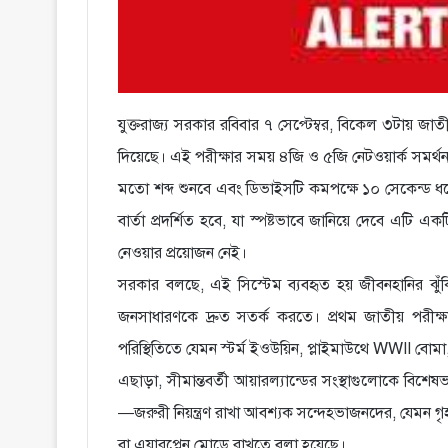
যুক্তরাজ্য সরকার রবিবার ৭ সেপ্টেম্বর, বিকেল ৩টায় জাতী
দিয়েছে। এই পরীক্ষার সময় ৪জি ও ৫জি নেটওয়ার্ক সমর্থন
মতো শব্দ শুনবে এবং ডিভাইসটি কমপক্ষে ১০ সেকেন্ড ধর
বার্তা প্রদর্শিত হবে, যা স্পষ্টভাবে জানিয়ে দেবে এটি
নেওয়ার প্রয়োজন নেই।
সরকার বলছে, এই সিস্টেম ব্যবহৃত হয় জীবনহানির ঝুঁকিপ
জনসাধারণকে দ্রুত সতর্ক করতে। প্রথম জাতীয় পরীক্ষা
পরিস্থিতিতে যেমন স্টর্ম ইওউয়িন, প্লাইমাউথে WWII বো
এছাড়া, সীমান্তবর্তী আয়ারল্যান্ডের সংস্থাগুলোকে বিশ
—জরুরী নিয়ন্ত্রণ রাখা আবশ্যক সন্দেহভাজনদের, যেমন গ
বা এয়ারপ্লেন মোডে রাখতে বলা হয়েছে।