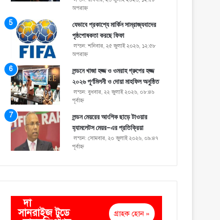
অপরাহ্ণ
যেভাবে প্রকাশ্যে মার্কিন সাম্রাজ্যবাদের
পৃষ্ঠপোষকতা করছে ফিফা
লন্ডন: শনিবার, ২৫ জুলাই ২০২৬, ১২:৫৮
অপরাহ্ণ
লন্ডনে খাজা হজ্জ ও ওমরাহ গ্রুপের হজ্জ
২০২৬ পূর্ণমিলনী ও দোয়া মাহফিল অনুষ্ঠিত
লন্ডন: বুধবার, ২২ জুলাই ২০২৬, ০৮:৪৬
পূর্বাহ্ণ
লন্ডন মেয়রের আংশিক ছাড়ে টাওয়ার
হ্যামলেটস মেয়র-এর প্রতিক্রিয়া
লন্ডন: সোমবার, ২০ জুলাই ২০২৬, ০৯:৪৭
পূর্বাহ্ণ
দা
সানরাইজ টুডে
গ্রাহক হোন »