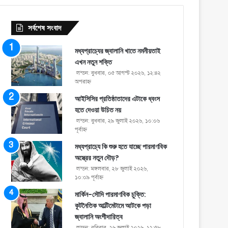
সর্বশেষ সংবাদ
মধ্যপ্রাচ্যের জ্বালানি খাতে নমনীয়তাই
এখন নতুন শক্তি
লন্ডন: বুধবার, ০৫ আগস্ট ২০২৬, ১২:৪২
অপরাহ্ণ
আইসিসির প্রতিষ্ঠাতাদের এটাকে ধ্বংস
হতে দেওয়া উচিত নয়
লন্ডন: বুধবার, ২৯ জুলাই ২০২৬, ১০:০৬
পূর্বাহ্ণ
মধ্যপ্রাচ্যে কি শুরু হতে যাচ্ছে পারমাণবিক
অস্ত্রের নতুন দৌড়?
লন্ডন: মঙ্গলবার, ২৮ জুলাই ২০২৬,
১০:০৯ পূর্বাহ্ণ
মার্কিন-সৌদি পারমাণবিক চুক্তি:
কূটনৈতিক আল্টিমেটামে আটকে পড়া
জ্বালানি অংশীদারিত্ব
লন্ডন: রবিবার, ২৬ জুলাই ২০২৬, ১২:৫৮