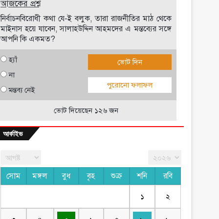
আজকের প্রশ্ন
নির্বাচনবিরোধী কথা যে-ই বলুক, তারা রাজনীতির মাঠ থেকে
মাইনাস হয়ে যাবেন, সালাহউদ্দিন আহমদের এ মন্তব্যের সঙ্গে
আপনি কি একমত?
হ্যাঁ
ভোট দিন
না
পুরোনো ফলাফল
মন্তব্য নেই
ভোট দিয়েছেন ১২৬ জন
আর্কাইভ
সোম
মঙ্গল
বুধ
বৃহ
শুক্র
শনি
রবি
১
২