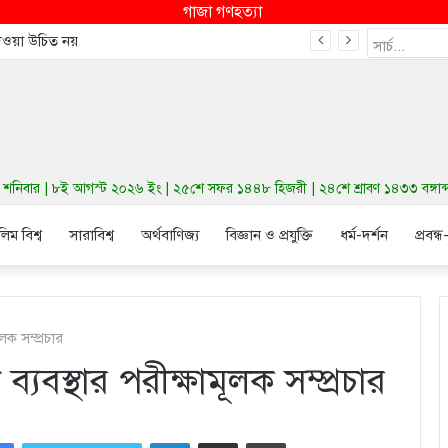
গাজা গণহত্যা
দেওয়া উচিত নয়
নিবার | ৮ই আগস্ট ২০২৬ ইং | ২৫শে সফর ১৪৪৮ হিজরী | ২৪শে শ্রাবণ ১৪৩৩ বঙ্গাব্দ 
লিম বিশ্ব
সারাবিশ্ব
অর্থবাণিজ্য
বিজ্ঞান ও প্রযুক্তি
ধর্ম-দর্শন
প্রবন্ধ
ূলক সম্প্রচার
ব্যবস্থার পরীক্ষামূলক সম্প্রচার
LinkedIn
Share via Email
Print