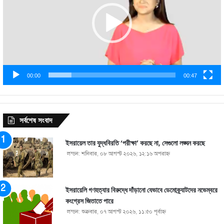
00:00
00:47
সর্বশেষ সংবাদ
ইসরায়েল তার যুদ্ধবিরতি ‘পরীক্ষা’ করছে না, সেগুলো লঙ্ঘন করছে
লন্ডন: শনিবার, ০৮ আগস্ট ২০২৬, ১২:১৬ অপরাহ্ণ
ইসরায়েলি গণহত্যার বিরুদ্ধে দাঁড়ানো যেভাবে ডেমোক্র্যাটদের নভেম্বরে
কংগ্রেস জিতাতে পারে
লন্ডন: শুক্রবার, ০৭ আগস্ট ২০২৬, ১১:৫০ পূর্বাহ্ণ