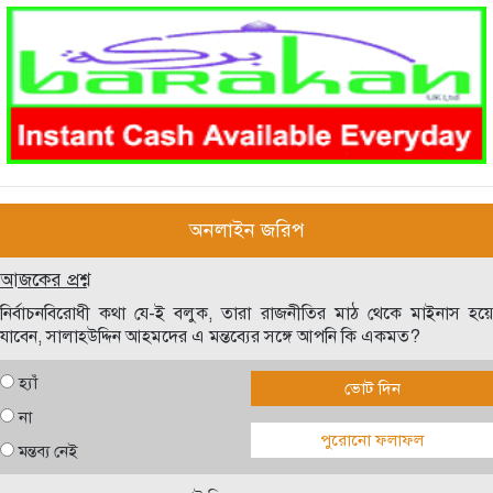
অনলাইন জরিপ
আজকের প্রশ্ন
নির্বাচনবিরোধী কথা যে-ই বলুক, তারা রাজনীতির মাঠ থেকে মাইনাস হয়ে
যাবেন, সালাহউদ্দিন আহমদের এ মন্তব্যের সঙ্গে আপনি কি একমত?
হ্যাঁ
ভোট দিন
না
পুরোনো ফলাফল
মন্তব্য নেই