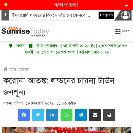
গাজা গণহত্যা
ইসরায়েলি গণহত্যার বিরুদ্ধে দাঁড়ানো যেভাবে ডেমোক্র্যাটদের নভেম্বরে কংগ্রেস জিতাতে পারে
English
Menu
লন্ডন
আজ সোমবার | ১০ই আগস্ট ২০২৬ ইং | ২৭শে সফর ১৪৪৮
হিজরী | ২৭শে শ্রাবণ ১৪৩৩ বঙ্গাব্দ | বর্ষাকাল | রাত ৮:২৪
হোম
/
ইউকে
করোনা আতঙ্ক: লন্ডনের চায়না টাউন
জনশূন্য
লন্ডন: রবিবার, ১৬ ফেব্রুয়ারি ২০২০, ১১:০৩ পূর্বাহ্ণ
LinkedIn
WhatsApp
Telegram
Share via Email
Print