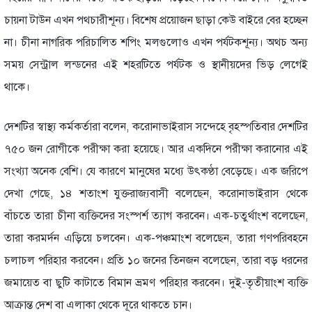
চায়না টাউন এখন পথচারীশূন্য। বিশেষ প্রয়োজন ছাড়া কেউ বাইরে বের হচ্ছেন
না। চীনা নাগরিক পরিচালিত শপিং মলগুলোও এখন পর্যটকশূন্য। অথচ অন্য
সময় সেন্ট্রাল লন্ডনের এই শহরটিতে পর্যটক ও স্থানীয়দের ভিড় লেগেই
থাকে।
দেশটির স্বাস্থ্য কর্মকর্তারা বলেন, করোনাভাইরাস সন্দেহে বৃহস্পতিবার দেশটির
৭৫০ জন রোগীকে পরীক্ষা করা হয়েছে। আর একদিনে পরীক্ষা করানোর এই
সংখ্যা অনেক বেশি। যে কারণে মানুষের মধ্যে উৎকণ্ঠা বেড়েছে। এক জরিপে
দেখা গেছে, ১৪ শতাংশ যুক্তরাজ্যবাসী বলেছেন, করোনাভাইরাস থেকে
বাঁচতে তারা চীনা ব্যক্তিদের সংস্পর্শ ত্যাগ করবেন। এক-চতুর্থাংশ বলেছেন,
তারা করমর্দন এড়িয়ে চলবেন। এক-পঞ্চমাংশ বলেছেন, তারা গণপরিবহনে
চলাচল পরিহার করবেন। প্রতি ১০ জনের তিনজন বলেছেন, তারা বড় ধরনের
জমায়েত বা ছুটি কাটাতে বিমান ভ্রমণ পরিহার করবেন। দুই-তৃতীয়াংশ ব্যক্তি
আক্রান্ত দেশ বা এলাকা থেকে দূরে থাকতে চান।