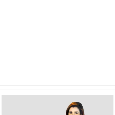
Video
Player