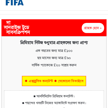
দা
সানরাইজ টুডে
গ্রাহক হোন »
সাবসক্রিপশন
প্রিমিয়াম নিউজ শুধুমাত্র গ্রাহকদের জন্য প্রাপ্য
এক বছরের জন্য মাত্র £১০০
ছয় মাসের জন্য মাত্র £৬০
বার্ষিক প্যাকেজে £২০ সাশ্রয় করুন
✸ এক্সক্লুসিভ কনটেন্ট ✸ যেকোনো ডিভাইসে
■ আনলিমিটেড প্রিমিয়াম কনটেন্ট।
■ পছন্দের খবরটি নিজের অ্যাকাউন্টে সংরক্ষণ করুন।