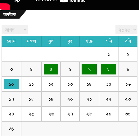
আর্কাইভ
সোম
মঙ্গল
বুধ
বৃহ
শুক্র
শনি
রবি
১
২
৩
৪
৫
৬
৭
৮
৯
১০
১১
১২
১৩
১৪
১৫
১৬
১৭
১৮
১৯
২০
২১
২২
২৩
২৪
২৫
২৬
২৭
২৮
২৯
৩০
৩১