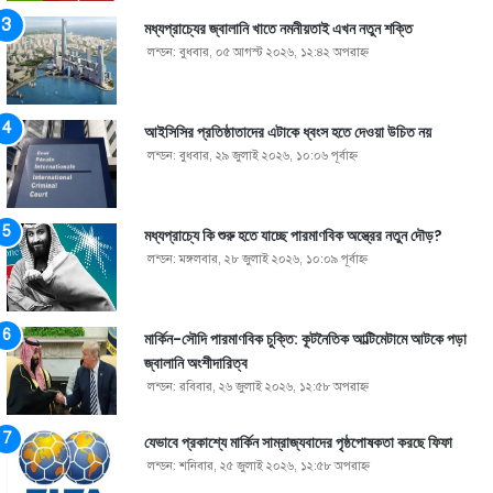
মধ্যপ্রাচ্যের জ্বালানি খাতে নমনীয়তাই এখন নতুন শক্তি
লন্ডন: বুধবার, ০৫ আগস্ট ২০২৬, ১২:৪২ অপরাহ্ণ
আইসিসির প্রতিষ্ঠাতাদের এটাকে ধ্বংস হতে দেওয়া উচিত নয়
লন্ডন: বুধবার, ২৯ জুলাই ২০২৬, ১০:০৬ পূর্বাহ্ণ
মধ্যপ্রাচ্যে কি শুরু হতে যাচ্ছে পারমাণবিক অস্ত্রের নতুন দৌড়?
লন্ডন: মঙ্গলবার, ২৮ জুলাই ২০২৬, ১০:০৯ পূর্বাহ্ণ
মার্কিন-সৌদি পারমাণবিক চুক্তি: কূটনৈতিক আল্টিমেটামে আটকে পড়া
জ্বালানি অংশীদারিত্ব
লন্ডন: রবিবার, ২৬ জুলাই ২০২৬, ১২:৫৮ অপরাহ্ণ
যেভাবে প্রকাশ্যে মার্কিন সাম্রাজ্যবাদের পৃষ্ঠপোষকতা করছে ফিফা
লন্ডন: শনিবার, ২৫ জুলাই ২০২৬, ১২:৫৮ অপরাহ্ণ