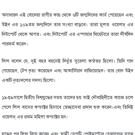
অসাধারন এই বো‌নেরা রাণীর কাছ থে‌কে ৬টি জন্ম‌দি‌নের কার্ড পে‌য়ে‌ছেন এবং
উইন এর ১০৯তম জন্ম‌দি‌নে তার সংখ্যা বাড়‌বে। তারা মূলত ও‌য়েলস্ এর
নিউ‌পোর্ট থে‌কে আগত। এবং নিউ‌পোর্ট এর এম্পায়ার থি‌য়েটা‌রে তারা দীর্ঘ‌দিন
পারফর্ম ক‌রেন।
‌লিল ব‌লেন যে, দুই বছর বয়‌সেই নিখুঁত সু‌রেলা কন্ঠস্বর ছি‌লো। তি‌নি গান
গে‌য়ে‌ছেন, টেপ নৃত্য ক‌রে‌ছেন এবং আকার্ডিয়ান বা‌জি‌য়ে‌ছেন। তার বোন উইন
এক‌টি নৃত্যদ‌লের সদস্য ছি‌লো।
১৯৩৯সা‌লে দ্বিতীয় বিশ্বযু‌দ্ধের সময় তা‌দের ছয় ভাই নৌবা‌হিনী‌তে কা‌জে চ‌লে
গে‌লে লিল বা‌সের কন্ডাক্টর হিসা‌বে স্বেচ্ছা‌সেবা প্রদান শুরু ক‌রেন।এবং তি‌নিই
ও‌য়েলস্ এর প্রথম ম‌হিলা কন্ডাক্টর হন।
যু‌দ্ধের পর লিল বি‌য়ে ক‌রেন এবং স্বামী ডেপু‌টি পোষ্টমাস্টার ডোনা‌ল্ডের সা‌থে