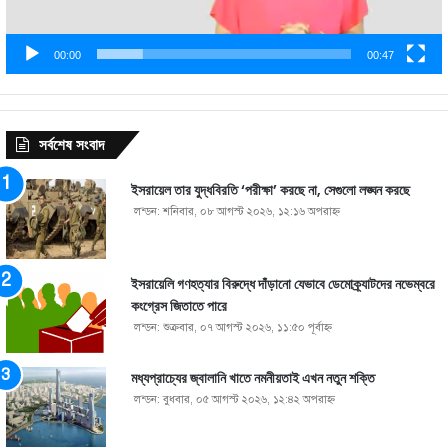
00:00
00:47
সর্বশেষ সংবাদ
ইসরায়েল তার যুদ্ধবিরতি ‘পরীক্ষা’ করছে না, সেগুলো লঙ্ঘন করছে
লন্ডন: শনিবার, ০৮ আগস্ট ২০২৬, ১২:১৬ অপরাহ্ণ
ইসরায়েলি গণহত্যার বিরুদ্ধে দাঁড়ানো যেভাবে ডেমোক্র্যাটদের নভেম্বরে
কংগ্রেস জিতাতে পারে
লন্ডন: শুক্রবার, ০৭ আগস্ট ২০২৬, ১১:৫০ পূর্বাহ্ণ
মধ্যপ্রাচ্যের জ্বালানি খাতে নমনীয়তাই এখন নতুন শক্তি
লন্ডন: বুধবার, ০৫ আগস্ট ২০২৬, ১২:৪২ অপরাহ্ণ