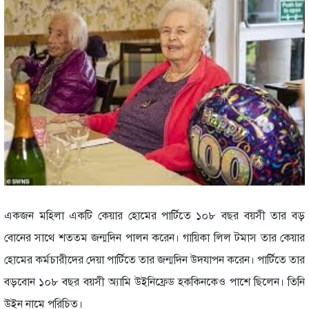
একজন ম‌হিলা এক‌টি কেয়ার হো‌মের পা‌র্টি‌তে ১০৮ বছর বয়সী তার বড়
বো‌নের সা‌থে শততম জন্ম‌দিন পালন ক‌রেন। গা‌য়িকা লিল টমাস তার কেয়ার
হো‌মের কর্মচারী‌দের দেয়া পা‌র্টি‌তে তার জন্ম‌দিন উদযাপন ক‌রেন। পা‌র্টি‌তে তার
বড়‌বোন ১০৮ বছর বয়সী অ্যা‌মি উইনিফ্রেড হক‌কিন‌কেও পা‌শে ছি‌লেন। তি‌নি
উইন না‌মে প‌রি‌চিত।