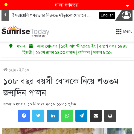
গাজা গণহত্যা
ইসরায়েলি গণহত্যার বিরুদ্ধে দাঁড়ানো যেভাবে ডেমোক্র্যাটদের নভেম্বরে কংগ্রেস জিতাতে পারে
English
Menu
লন্ডন
আজ সোমবার | ১০ই আগস্ট ২০২৬ ইং | ২৭শে সফর ১৪৪৮
হিজরী | ২৬শে শ্রাবণ ১৪৩৩ বঙ্গাব্দ | বর্ষাকাল | সকাল ৮:১৯
হোম
/
ইউকে
১০৮ বছর বয়সী বোন‌কে নি‌য়ে শততম
জন্ম‌দিন পালন
লন্ডন: মঙ্গলবার, ১০ ডিসেম্বর ২০১৯, ১১:০১ পূর্বাহ্ণ
LinkedIn
WhatsApp
Telegram
Share via Email
Print