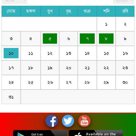
সোম
মঙ্গল
বুধ
বৃহ
শুক্র
শনি
রবি
১
২
৩
৪
৫
৬
৭
৮
৯
১০
১১
১২
১৩
১৪
১৫
১৬
১৭
১৮
১৯
২০
২১
২২
২৩
২৪
২৫
২৬
২৭
২৮
২৯
৩০
৩১