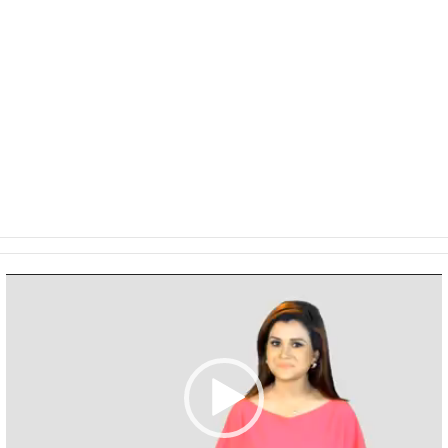
Video
Player