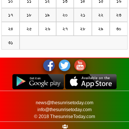
১০
১১
১২
১৩
১৪
১৫
১৬
১৭
১৮
১৯
২০
২১
২২
২৩
২৪
২৫
২৬
২৭
২৮
২৯
৩০
৩১
news@thesunrisetoday.com
info@thesunrisetoday.com
© 2018 ThesunriseToday.com