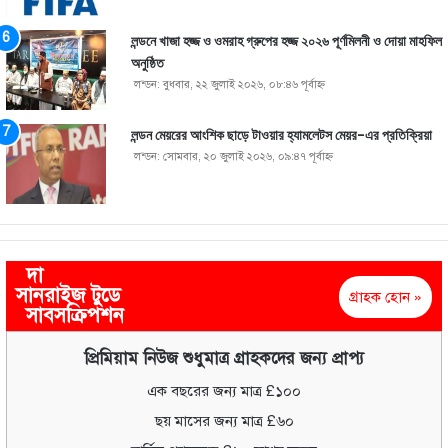
লন্ডনে খাজা হজ্জ ও ওমরাহ গ্রুপের হজ্জ ২০২৬ পূর্ণমিলনী ও দোয়া মাহফিল
অনুষ্ঠিত
লন্ডন: বুধবার, ২২ জুলাই ২০২৬, ০৮:৪৬ পূর্বাহ্ণ
লন্ডন মেয়রের আংশিক ছাড়ে টাওয়ার হ্যামলেটস মেয়র-এর প্রতিক্রিয়া
লন্ডন: সোমবার, ২০ জুলাই ২০২৬, ০৯:৪৭ পূর্বাহ্ণ
দা
সানরাইজ টুডে
গ্রাহক হোন »
সাবসক্রিপশন
প্রিমিয়াম নিউজ শুধুমাত্র গ্রাহকদের জন্য প্রাপ্য
এক বছরের জন্য মাত্র £১০০
ছয় মাসের জন্য মাত্র £৬০