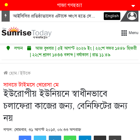
গাজা গণহত্যা
আইসিসির প্রতিষ্ঠাতাদের এটাকে ধ্বংস হতে দেওয়া উচিত নয়
English
Menu
লন্ডন
আজ বুধবার | ৫ই আগস্ট ২০২৬ ইং | ২২শে সফর ১৪৪৮ হিজরী
| ২২শে শ্রাবণ ১৪৩৩ বঙ্গাব্দ | বর্ষাকাল | রাত ১১:৪৯
হোম
/
ইউকে
সানডে টাইমসে থেরেসা মে
ইউরোপীয় ইউনিয়নে স্বাধীনভাবে
চলাফেরা কাজের জন্য, বেনিফিটের জন্য
নয়
লন্ডন: সোমবার, ৩১ আগস্ট ২০১৫, ০৬:৩৩ অপরাহ্ণ
LinkedIn
WhatsApp
Telegram
Share via Email
Print