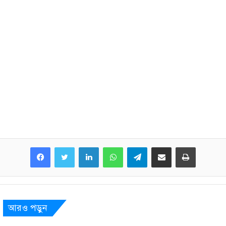
LinkedIn
WhatsApp
Telegram
Share via Email
Print
আরও পড়ুন