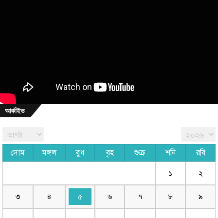
আর্কাইভ
সোম
মঙ্গল
বুধ
বৃহ
শুক্র
শনি
রবি
১
২
৩
৪
৫
৬
৭
৮
৯