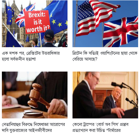
এক দশক পর, ব্রেক্সিটের উত্তরাধিকার
ব্রিটেন কি সত্যিই ওয়াশিংটনের ছায়া থেকে
হলো সর্বজনীন হতাশা
বেরিয়ে আসছে?
নেতানিয়াহুর বিরুদ্ধে নিষেধাজ্ঞা আরোপের
কেনো ট্রাম্পের ‘বোর্ড অব পিস’ প্রস্তাব
দাবি যুক্তরাজ্যের আইনজীবীদের
প্রত্যাখ্যান করা উচিত স্টার্মারের