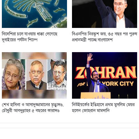
বিদেশিরা চলে যাওয়ায় ধাক্কা লেগেছে
বিএনপির নিরঙ্কুশ জয়, ৩৫ বছর পর পুরুষ
দুবাইয়ের পর্যটন শিল্পে
প্রধানমন্ত্রী পাচ্ছে বাংলাদেশ
শেখ হাসিনা ও আসাদুজ্জামানের মৃত্যুদণ্ড,
নিউইয়র্কের ইতিহাসে প্রথম মুসলিম মেয়র
চৌধুরী আবদুল্লাহর ৫ বছরের কারাদণ্ড
হলেন জোহরান মামদানি