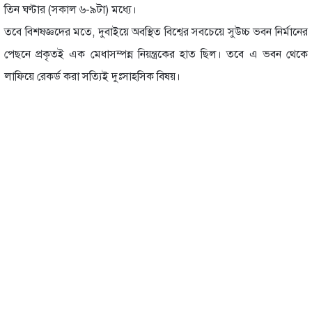
তিন ঘণ্টার (সকাল ৬-৯টা) মধ্যে।
তবে বিশষজ্ঞদের মতে, দুবাইয়ে অবস্থিত বিশ্বের সবচেয়ে সুউচ্চ ভবন নির্মানের
পেছনে প্রকৃতই এক মেধাসম্পন্ন নিয়ন্ত্রকের হাত ছিল। তবে এ ভবন থেকে
লাফিয়ে রেকর্ড করা সত্যিই দুঃসাহসিক বিষয়।