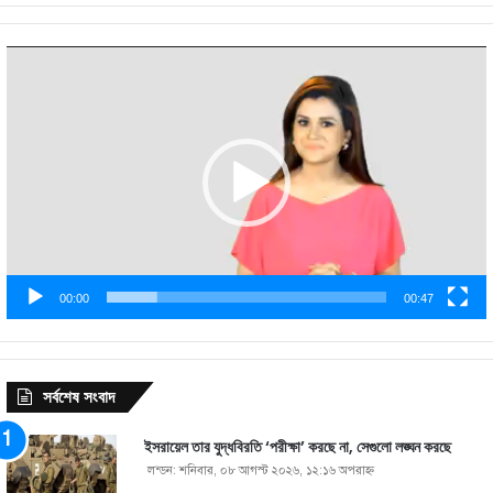
Video
Player
00:00
00:47
সর্বশেষ সংবাদ
ইসরায়েল তার যুদ্ধবিরতি ‘পরীক্ষা’ করছে না, সেগুলো লঙ্ঘন করছে
লন্ডন: শনিবার, ০৮ আগস্ট ২০২৬, ১২:১৬ অপরাহ্ণ