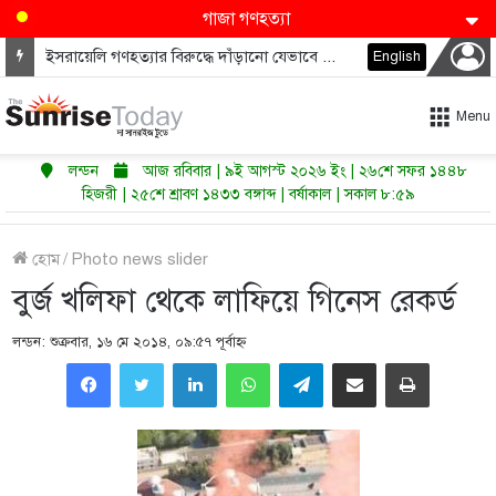
গাজা গণহত্যা
ইসরায়েলি গণহত্যার বিরুদ্ধে দাঁড়ানো যেভাবে ডেমোক্র্যাটদের নভেম্বরে কংগ্রেস জিতাতে পারে
English
Menu
লন্ডন
আজ রবিবার | ৯ই আগস্ট ২০২৬ ইং | ২৬শে সফর ১৪৪৮
হিজরী | ২৫শে শ্রাবণ ১৪৩৩ বঙ্গাব্দ | বর্ষাকাল | সকাল ৮:৫৯
হোম
/
Photo news slider
বুর্জ খলিফা থেকে লাফিয়ে গিনেস রেকর্ড
লন্ডন: শুক্রবার, ১৬ মে ২০১৪, ০৯:৫৭ পূর্বাহ্ণ
LinkedIn
WhatsApp
Telegram
Share via Email
Print