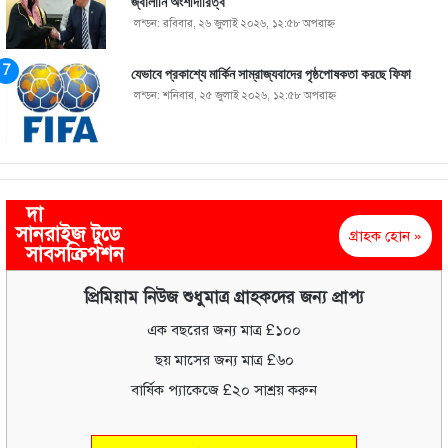
জ্বালানি অংশীদারিত্ব
লন্ডন: রবিবার, ২৬ জুলাই ২০২৬, ১২:৫৮ অপরাহ্ণ
যেভাবে প্রকাশ্যে মার্কিন সাম্রাজ্যবাদের পৃষ্ঠপোষকতা করছে ফিফা
লন্ডন: শনিবার, ২৫ জুলাই ২০২৬, ১২:৫৮ অপরাহ্ণ
দা
সানরাইজ টুডে
গ্রাহক হোন »
সাবসক্রিপশন
প্রিমিয়াম নিউজ শুধুমাত্র গ্রাহকদের জন্য প্রাপ্য
এক বছরের জন্য মাত্র £১০০
ছয় মাসের জন্য মাত্র £৬০
বার্ষিক প্যাকেজে £২০ সাশ্রয় করুন