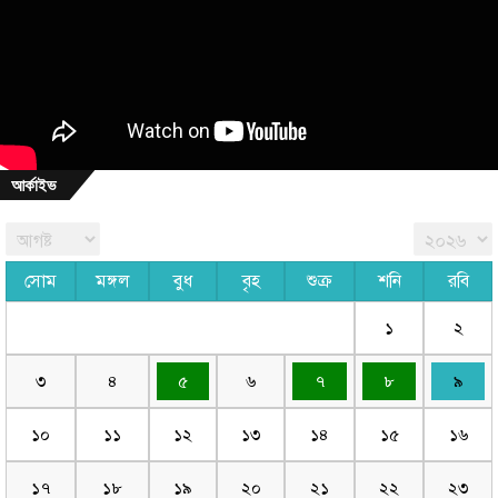
আর্কাইভ
সোম
মঙ্গল
বুধ
বৃহ
শুক্র
শনি
রবি
১
২
৩
৪
৫
৬
৭
৮
৯
১০
১১
১২
১৩
১৪
১৫
১৬
১৭
১৮
১৯
২০
২১
২২
২৩