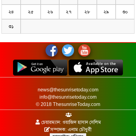
২৪
২৫
২৬
২৭
২৮
২৯
৩০
৩১
news@thesunrisetoday.com
info@thesunrisetoday.com
© 2018 ThesunriseToday.com
চেয়ারম্যান: ওয়াজিদ হাসান সেলিম
সম্পাদক: এনাম চৌধুরী