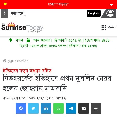
গাজা গণহত্যা
মধ্যপ্রাচ্যে কি শুরু হতে যাচ্ছে পারমাণবিক অস্ত্রের নতুন দৌড়?
English
Menu
লন্ডন
আজ শুক্রবার | ৭ই আগস্ট ২০২৬ ইং | ২৪শে সফর ১৪৪৮
হিজরী | ২৪শে শ্রাবণ ১৪৩৩ বঙ্গাব্দ | বর্ষাকাল | রাত ১১:৩৪
হোম
/
সারাবিশ্ব
ইতিহাসে নতুন অধ্যায় রচিত
নিউইয়র্কের ইতিহাসে প্রথম মুসলিম মেয়র
হলেন জোহরান মামদানি
লন্ডন: বুধবার, ০৫ নভেম্বর ২০২৫, ১২:০৬ অপরাহ্ণ
LinkedIn
WhatsApp
Telegram
Share via Email
Print