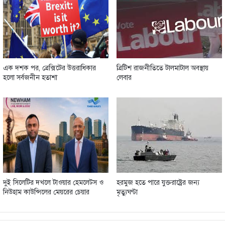
এক দশক পর, ব্রেক্সিটের উত্তরাধিকার
ব্রিটিশ রাজনীতিতে টালমাটাল অবস্থায়
হলো সর্বজনীন হতাশা
লেবার
দুই সিলেটির দখলে টাওয়ার হেমলেট্স ও
হরমুজ হতে পারে যুক্তরাষ্ট্রের জন্য
নিউহাম কাউন্সিলের মেয়রের চেয়ার
মৃত্যুঘণ্টা