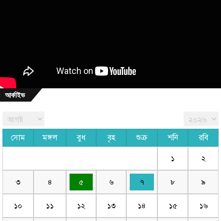
আর্কাইভ
সোম
মঙ্গল
বুধ
বৃহ
শুক্র
শনি
রবি
১
২
৩
৪
৫
৬
৭
৮
৯
১০
১১
১২
১৩
১৪
১৫
১৬