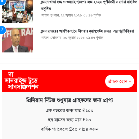
লন্ডনে খাজা হজ্জ ও ওমরাহ গ্রুপের হজ্জ ২০২৬ পূর্ণমিলনী ও দোয়া মাহফিল
অনুষ্ঠিত
লন্ডন: বুধবার, ২২ জুলাই ২০২৬, ০৮:৪৬ পূর্বাহ্ণ
লন্ডন মেয়রের আংশিক ছাড়ে টাওয়ার হ্যামলেটস মেয়র-এর প্রতিক্রিয়া
লন্ডন: সোমবার, ২০ জুলাই ২০২৬, ০৯:৪৭ পূর্বাহ্ণ
দা
সানরাইজ টুডে
গ্রাহক হোন »
সাবসক্রিপশন
প্রিমিয়াম নিউজ শুধুমাত্র গ্রাহকদের জন্য প্রাপ্য
এক বছরের জন্য মাত্র £১০০
ছয় মাসের জন্য মাত্র £৬০
বার্ষিক প্যাকেজে £২০ সাশ্রয় করুন