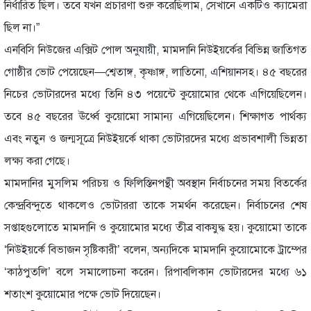
নির্ধারিত ছিল। তবে যখন প্রচারণা শুরু করেছিলাম, সেখানে একটিও ক্যামেরা
ছিল না।”
এনবিসি নিউজের এক্সিট পোল অনুযায়ী, মামদানি নিউইয়র্কের বিভিন্ন জাতিগত
গোষ্ঠীর ভোট পেয়েছেন—শ্বেতাঙ্গ, কৃষ্ণাঙ্গ, লাতিনো, এশিয়ানসহ। ৪৫ বছরের
নিচের ভোটারদের মধ্যে তিনি ৪৩ পয়েন্টে কুয়োমোর থেকে এগিয়েছিলেন।
তবে ৪৫ বছরের ঊর্ধ্বে কুয়োমো সামান্য এগিয়েছিলেন। শিক্ষাগত পার্থক্য
এবং নতুন ও জন্মসূত্রে নিউইয়র্কে থাকা ভোটারদের মধ্যে প্রভাবশালী ভিন্নতা
লক্ষ্য করা গেছে।
মামদানির মুসলিম পরিচয় ও ফিলিস্তিনপন্থী অবস্থান নির্বাচনের সময় বিতর্কের
কেন্দ্রবিন্দুতে থাকলেও ভোটাররা তাকে সমর্থন করেছেন। নির্বাচনের শেষ
সপ্তাহগুলোতে মামদানি ও কুয়োমোর মধ্যে তীব্র বাকযুদ্ধ হয়। কুয়োমো তাকে
‘নিউইয়র্কে বিভাজন সৃষ্টিকারী’ বলেন, অন্যদিকে মামদানি কুয়োমোকে ট্রাম্পের
‘কাঠপুতলি’ বলে সমালোচনা করেন। রিপাবলিকান ভোটারদের মধ্যে ৬১
শতাংশ কুয়োমোর পক্ষে ভোট দিয়েছেন।