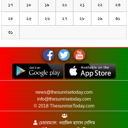
১৭
১৮
১৯
২০
২১
২২
২৩
২৪
২৫
২৬
২৭
২৮
২৯
৩০
৩১
news@thesunrisetoday.com
info@thesunrisetoday.com
© 2018 ThesunriseToday.com
চেয়ারম্যান: ওয়াজিদ হাসান সেলিম