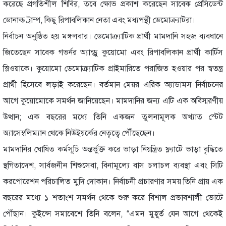
করেছে প্রগতিশীল শিবির, তবে ক্ষোভ প্রকাশ করেছেন সাবেক প্রেসিডেন্ট
ডোনাল্ড ট্রাম্প, কিছু রিপাবলিকান নেতা এবং মধ্যপন্থী ডেমোক্র্যাটরা।
নির্বাচন অনুষ্ঠিত হয় মঙ্গলবার। ডেমোক্র্যাটিক প্রার্থী মামদানি সহজ ব্যবধানে
জিতেছেন সাবেক গভর্নর অ্যান্ড্রু কুয়োমো এবং রিপাবলিকান প্রার্থী কার্টিস
স্লিওয়াকে। কুয়োমো ডেমোক্র্যাটিক প্রাইমারিতে পরাজিত হওয়ার পর স্বতন্ত্র
প্রার্থী হিসেবে লড়াই করেছেন। বর্তমান মেয়র এরিক অ্যাডামস নির্বাচনের
আগে কুয়োমোকে সমর্থন জানিয়েছেন। মামদানির জন্য এটি এক অবিস্মরণীয়
উত্থান; এক বছরের মধ্যে তিনি একজন তুলনামূলক অখ্যাত স্টেট
অ্যাসেম্বলিম্যান থেকে নিউইয়র্কের নেতৃত্বে পৌঁছেছেন।
মামদানির ঘোষিত কর্মসূচি অন্তর্ভুক্ত করে ভাড়া নিয়ন্ত্রিত ফ্ল্যাটে ভাড়া বৃদ্ধিতে
স্থগিতাদেশ, সার্বজনীন শিশুসেবা, বিনামূল্যে বাস চলাচল ব্যবস্থা এবং সিটি
করপোরেশন পরিচালিত মুদি দোকান। নির্বাচনী প্রচারণার সময় তিনি প্রায় এক
বছরের মধ্যে ১ শতাংশ সমর্থন থেকে শুরু করে বিশাল প্রভাবশালী ভোটে
পৌঁছান। কুইন্সে সমাবেশে তিনি বলেন, “এমন মুহূর্ত যেন আগে থেকেই