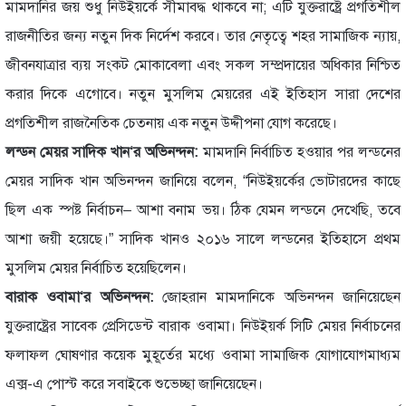
মামদানির জয় শুধু নিউইয়র্কে সীমাবদ্ধ থাকবে না; এটি যুক্তরাষ্ট্রে প্রগতিশীল
রাজনীতির জন্য নতুন দিক নির্দেশ করবে। তার নেতৃত্বে শহর সামাজিক ন্যায়,
জীবনযাত্রার ব্যয় সংকট মোকাবেলা এবং সকল সম্প্রদায়ের অধিকার নিশ্চিত
করার দিকে এগোবে। নতুন মুসলিম মেয়রের এই ইতিহাস সারা দেশের
প্রগতিশীল রাজনৈতিক চেতনায় এক নতুন উদ্দীপনা যোগ করেছে।
লন্ডন মেয়র সাদিক খান‘র অভিনন্দন:
মামদানি নির্বাচিত হওয়ার পর লন্ডনের
মেয়র সাদিক খান অভিনন্দন জানিয়ে বলেন, “নিউইয়র্কের ভোটারদের কাছে
ছিল এক স্পষ্ট নির্বাচন– আশা বনাম ভয়। ঠিক যেমন লন্ডনে দেখেছি, তবে
আশা জয়ী হয়েছে।” সাদিক খানও ২০১৬ সালে লন্ডনের ইতিহাসে প্রথম
মুসলিম মেয়র নির্বাচিত হয়েছিলেন।
বারাক ওবামা‘র অভিনন্দন:
জোহরান মামদানিকে অভিনন্দন জানিয়েছেন
যুক্তরাষ্ট্রের সাবেক প্রেসিডেন্ট বারাক ওবামা। নিউইয়র্ক সিটি মেয়র নির্বাচনের
ফলাফল ঘোষণার কয়েক মুহূর্তের মধ্যে ওবামা সামাজিক যোগাযোগমাধ্যম
এক্স-এ পোস্ট করে সবাইকে শুভেচ্ছা জানিয়েছেন।