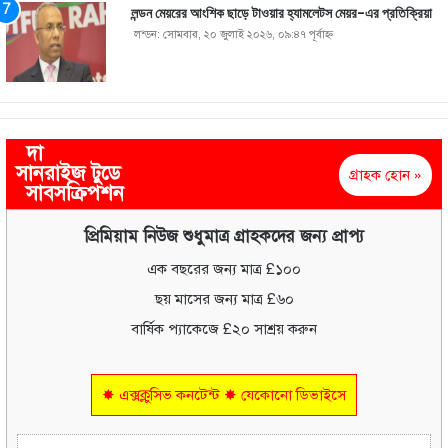
লন্ডন মেয়রের আংশিক ছাড়ে টাওয়ার হ্যামলেটস মেয়র-এর প্রতিক্রিয়া
লন্ডন: সোমবার, ২০ জুলাই ২০২৬, ০৯:৪৭ পূর্বাহ্ণ
দা
সানরাইজ টুডে
গ্রাহক হোন »
সাবসক্রিপশন
প্রিমিয়াম নিউজ শুধুমাত্র গ্রাহকদের জন্য প্রাপ্য
এক বছরের জন্য মাত্র £১০০
ছয় মাসের জন্য মাত্র £৬০
বার্ষিক প্যাকেজে £২০ সাশ্রয় করুন
✸ এক্সক্লুসিভ কনটেন্ট ✸ যেকোনো ডিভাইসে