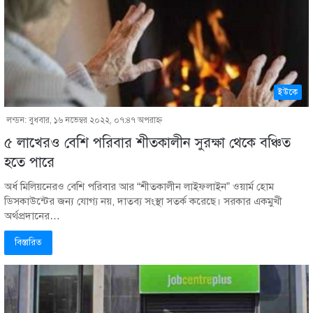
ইউকে
লন্ডন: বুধবার, ১৬ নভেম্বর ২০২২, ০৭:৪৭ অপরাহ্ণ
৫ লাখেরও বেশি পরিবার শীতকালীন সুরক্ষা থেকে বঞ্চিত
হতে পারে
অর্ধ মিলিয়নেরও বেশি পরিবার আর “শীতকালীন লাইফলাইন” ওয়ার্ম হোম
ডিসকাউন্টের জন্য যোগ্য নয়, দাতব্য সংস্থা সতর্ক করেছে। সরকার একমুখী
অর্থপ্রদানের…
বিস্তারিত