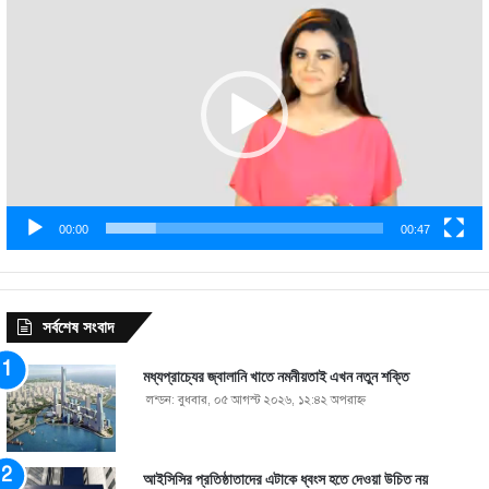
Player
00:00
00:47
সর্বশেষ সংবাদ
মধ্যপ্রাচ্যের জ্বালানি খাতে নমনীয়তাই এখন নতুন শক্তি
লন্ডন: বুধবার, ০৫ আগস্ট ২০২৬, ১২:৪২ অপরাহ্ণ
আইসিসির প্রতিষ্ঠাতাদের এটাকে ধ্বংস হতে দেওয়া উচিত নয়