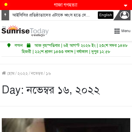
গাজা গণহত্যা
আইসিসির প্রতিষ্ঠাতাদের এটাকে ধ্বংস হতে দেওয়া উচিত নয়
English
Menu
লন্ডন
আজ বৃহস্পতিবার | ৬ই আগস্ট ২০২৬ ইং | ২৩শে সফর ১৪৪৮
হিজরী | ২২শে শ্রাবণ ১৪৩৩ বঙ্গাব্দ | বর্ষাকাল | দুপুর ১২:৫৮
হোম
/
২০২২
/
নভেম্বর
/
১৬
Day:
নভেম্বর ১৬, ২০২২