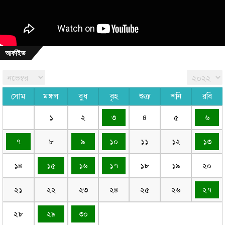
আর্কাইভ
সোম
মঙ্গল
বুধ
বৃহ
শুক্র
শনি
রবি
১
২
৩
৪
৫
৬
৭
৮
৯
১০
১১
১২
১৩
১৪
১৫
১৬
১৭
১৮
১৯
২০
২১
২২
২৩
২৪
২৫
২৬
২৭
২৮
২৯
৩০