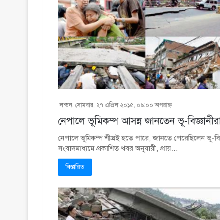
লন্ডন: সোমবার, ২৭ এপ্রিল ২০১৫, ০৯:০০ অপরাহ্ণ
নেপালে ভূমিকম্প আসন্ন জানতেন ভূ-বিজ্ঞানীরা
নেপালে ভূমিকম্প শীঘ্রই হতে পারে, জানতে পেরেছিলেন ভূ-বি
সংবাদমাধ্যমে প্রকাশিত খবর অনুযায়ী, প্রায়…
বিস্তারিত