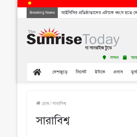
আইসিসির প্রতিষ্ঠাতাদের এটাকে ধ্বংস হতে 
Breaking News
লন্ডন
আজ শ
Home
দেশজুড়ে
সিলেট
ইউকে
প্রবাস
মুস
হোম
/
সারাবিশ্ব
সারাবিশ্ব