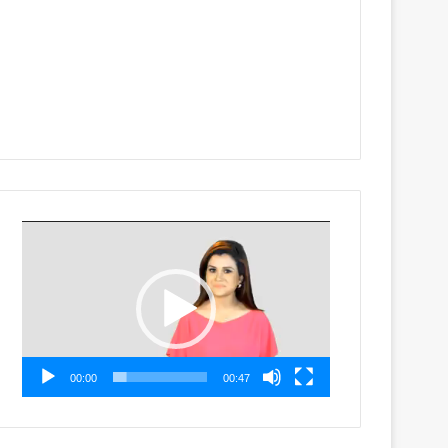
Video
Player
00:00
00:47