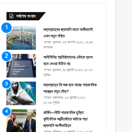
সর্বশেষ সংবাদ
মধ্যপ্রাচ্যের জ্বালানি খাতে নমনীয়তাই
এখন নতুন শক্তি
লন্ডন: বুধবার, ০৫ আগস্ট ২০২৬, ১২:৪২
অপরাহ্ণ
আইসিসির প্রতিষ্ঠাতাদের এটাকে ধ্বংস
হতে দেওয়া উচিত নয়
লন্ডন: বুধবার, ২৯ জুলাই ২০২৬, ১০:০৬
পূর্বাহ্ণ
মধ্যপ্রাচ্যে কি শুরু হতে যাচ্ছে পারমাণবিক
অস্ত্রের নতুন দৌড়?
লন্ডন: মঙ্গলবার, ২৮ জুলাই ২০২৬,
১০:০৯ পূর্বাহ্ণ
মার্কিন-সৌদি পারমাণবিক চুক্তি:
কূটনৈতিক আল্টিমেটামে আটকে পড়া
জ্বালানি অংশীদারিত্ব
লন্ডন: রবিবার, ২৬ জুলাই ২০২৬, ১২:৫৮