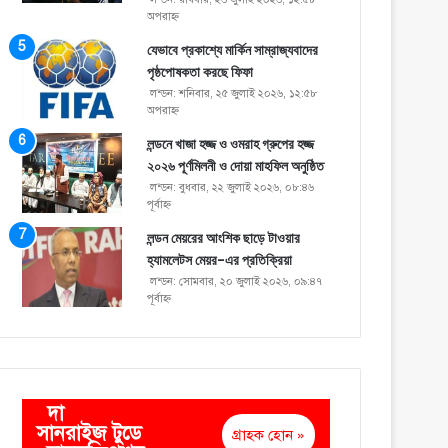
অপরাহ্ণ
যেভাবে প্রকাশ্যে মার্কিন সাম্রাজ্যবাদের
পৃষ্ঠপোষকতা করছে ফিফা
লন্ডন: শনিবার, ২৫ জুলাই ২০২৬, ১২:৫৮
অপরাহ্ণ
লন্ডনে খাজা হজ্জ ও ওমরাহ গ্রুপের হজ্জ
২০২৬ পূর্ণমিলনী ও দোয়া মাহফিল অনুষ্ঠিত
লন্ডন: বুধবার, ২২ জুলাই ২০২৬, ০৮:৪৬
পূর্বাহ্ণ
লন্ডন মেয়রের আংশিক ছাড়ে টাওয়ার
হ্যামলেটস মেয়র-এর প্রতিক্রিয়া
লন্ডন: সোমবার, ২০ জুলাই ২০২৬, ০৯:৪৭
পূর্বাহ্ণ
দা
সানরাইজ টুডে
গ্রাহক হোন »