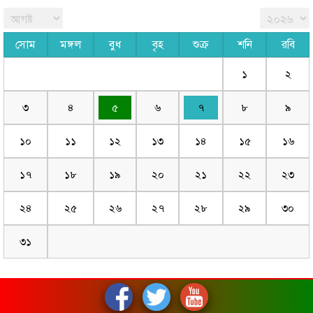
সোম
মঙ্গল
বুধ
বৃহ
শুক্র
শনি
রবি
১
২
৩
৪
৫
৬
৭
৮
৯
১০
১১
১২
১৩
১৪
১৫
১৬
১৭
১৮
১৯
২০
২১
২২
২৩
২৪
২৫
২৬
২৭
২৮
২৯
৩০
৩১