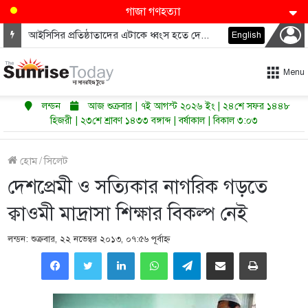
গাজা গণহত্যা
আইসিসির প্রতিষ্ঠাতাদের এটাকে ধ্বংস হতে দেওয়া উচিত নয়
English
Menu
লন্ডন
আজ শুক্রবার | ৭ই আগস্ট ২০২৬ ইং | ২৪শে সফর ১৪৪৮
হিজরী | ২৩শে শ্রাবণ ১৪৩৩ বঙ্গাব্দ | বর্ষাকাল | বিকাল ৩:০৩
হোম
/
সিলেট
দেশপ্রেমী ও সত্যিকার নাগরিক গড়তে
ক্বাওমী মাদ্রাসা শিক্ষার বিকল্প নেই
লন্ডন: শুক্রবার, ২২ নভেম্বর ২০১৩, ০৭:৫৬ পূর্বাহ্ণ
LinkedIn
WhatsApp
Telegram
Share via Email
Print