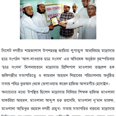
সিলেট নগরীর শাহজালাল উপশহরস্থ জামিয়া লুগাতুল আরাবিয়াহ মাদ্রাসার
ছাত্র সংগঠন ‘আল-দাওয়াত ছাত্র সংসদ’ এর অভিষেক অনুষ্ঠান বৃহস্পতিবার
‘ছাত্র সংসদ’ মিলনায়তনে মাদ্রাসার প্রিন্সিপাল মাওলানা তাহুরুল হক
জকিগঞ্জীর সভাপতিত্বে ও কামরান আহমদ শিহাবের পরিচালনায় অনুষ্ঠিত
সভায় পবিত্র কুরআন থেকে তেলাওয়াত করেন হাফিজ আলমগীর হোসাইন।
অন্যান্যের মধ্যে উপস্থিত ছিলেন মাদ্রাসার সিনিয়র শিক্ষক হাফিজ মাওলানা
যাকারিয়া আহমদ, মাওলানা আব্দুল হক্ব ক্বাসেমি, মাওলানা নু’মান মারুফ,
মাওলানা আতিকুর রহমান নগরী প্রমুখ। সভায় সভাপতির বক্তব্যে মাদ্রাসার