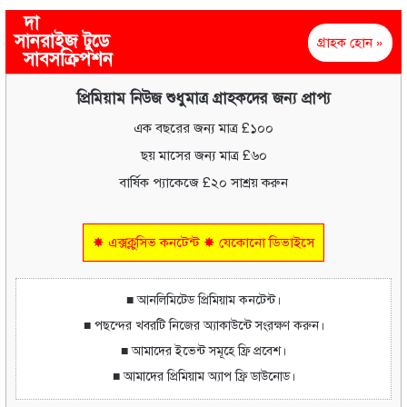
দা
সানরাইজ টুডে
গ্রাহক হোন »
সাবসক্রিপশন
প্রিমিয়াম নিউজ শুধুমাত্র গ্রাহকদের জন্য প্রাপ্য
এক বছরের জন্য মাত্র £১০০
ছয় মাসের জন্য মাত্র £৬০
বার্ষিক প্যাকেজে £২০ সাশ্রয় করুন
✸ এক্সক্লুসিভ কনটেন্ট ✸ যেকোনো ডিভাইসে
■ আনলিমিটেড প্রিমিয়াম কনটেন্ট।
■ পছন্দের খবরটি নিজের অ্যাকাউন্টে সংরক্ষণ করুন।
■ আমাদের ইভেন্ট সমূহে ফ্রি প্রবেশ।
■ আমাদের প্রিমিয়াম অ্যাপ ফ্রি ডাউনোড।