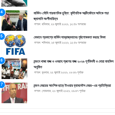
মার্কিন-সৌদি পারমাণবিক চুক্তি: কূটনৈতিক আল্টিমেটামে আটকে পড়া
জ্বালানি অংশীদারিত্ব
লন্ডন: রবিবার, ২৬ জুলাই ২০২৬, ১২:৫৮ অপরাহ্ণ
যেভাবে প্রকাশ্যে মার্কিন সাম্রাজ্যবাদের পৃষ্ঠপোষকতা করছে ফিফা
লন্ডন: শনিবার, ২৫ জুলাই ২০২৬, ১২:৫৮ অপরাহ্ণ
লন্ডনে খাজা হজ্জ ও ওমরাহ গ্রুপের হজ্জ ২০২৬ পূর্ণমিলনী ও দোয়া মাহফিল
অনুষ্ঠিত
লন্ডন: বুধবার, ২২ জুলাই ২০২৬, ০৮:৪৬ পূর্বাহ্ণ
লন্ডন মেয়রের আংশিক ছাড়ে টাওয়ার হ্যামলেটস মেয়র-এর প্রতিক্রিয়া
লন্ডন: সোমবার, ২০ জুলাই ২০২৬, ০৯:৪৭ পূর্বাহ্ণ