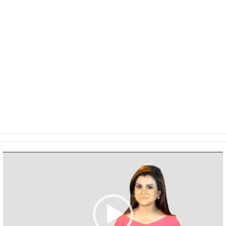
Video
Player