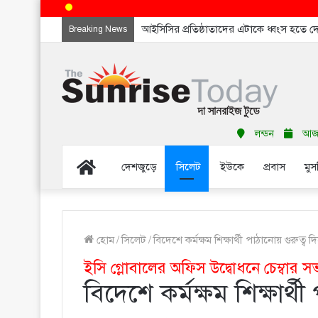
আইসিসির প্রতিষ্ঠাতাদের এটাকে ধ্বংস হতে 
Breaking News
লন্ডন
আজ শ
Home
দেশজুড়ে
সিলেট
ইউকে
প্রবাস
মুস
হোম
/
সিলেট
/
বিদেশে কর্মক্ষম শিক্ষার্থী পাঠানোয় গুরুত্ব 
ইসি গ্লোবালের অফিস উদ্বোধনে চেম্বার 
বিদেশে কর্মক্ষম শিক্ষার্থ