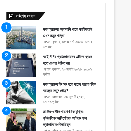
সর্বশেষ সংবাদ
মধ্যপ্রাচ্যের জ্বালানি খাতে নমনীয়তাই
এখন নতুন শক্তি
লন্ডন: বুধবার, ০৫ আগস্ট ২০২৬, ১২:৪২
অপরাহ্ণ
আইসিসির প্রতিষ্ঠাতাদের এটাকে ধ্বংস
হতে দেওয়া উচিত নয়
লন্ডন: বুধবার, ২৯ জুলাই ২০২৬, ১০:০৬
পূর্বাহ্ণ
মধ্যপ্রাচ্যে কি শুরু হতে যাচ্ছে পারমাণবিক
অস্ত্রের নতুন দৌড়?
লন্ডন: মঙ্গলবার, ২৮ জুলাই ২০২৬,
১০:০৯ পূর্বাহ্ণ
মার্কিন-সৌদি পারমাণবিক চুক্তি:
কূটনৈতিক আল্টিমেটামে আটকে পড়া
জ্বালানি অংশীদারিত্ব
লন্ডন: রবিবার, ২৬ জুলাই ২০২৬, ১২:৫৮