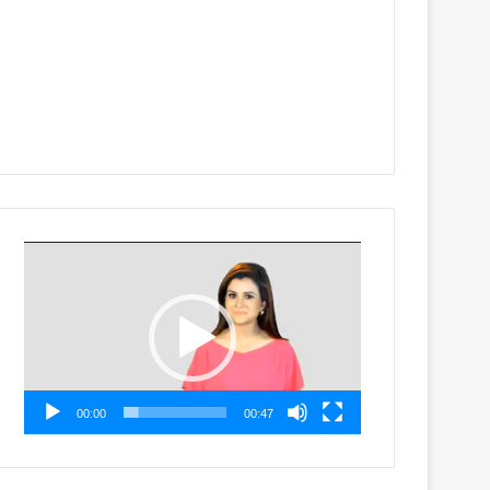
Video
Player
00:00
00:47