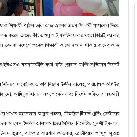
া শিক্ষার্থী পাঠান তারা কাজ জানেন এমন শিক্ষার্থী পাঠানোর দিকে
 সেবায় কাজ করেন তাদের উচিত শুধু আইএলটিএস এর মতো ডিগ্রিই নয় এর
কেননা বিদেশে অনেক শিক্ষার্থী কাজে দক্ষ না থাকায় তাদের কাজ
 ইউএসএ কনসালটেন্সি ফার্ম ‘ইসি গ্লোবাল মাল্টি সার্ভিসের সিলেট
ইজার সিনিয়র সাংবাদিক ও কবি নিজাম উদ্দীন সালেহ, পরিচালক অলিউর
 শাহ মো. জাহিদুল হাসান এডভোকেট এবং সিলেট অফিসের সহকারী
াখার ম্যানেজার আবুল খায়ের, সীমন্তিক টিচার্স ট্রেনিং সেন্টারের
সিদ্দিক আহমদ, দৈনিক জালালাবাদের সিনিয়র রিপোর্টার মুনশী ইকবাল,
টিএম তুরাব, ব্যাংকার আরশাদ কাওসার, রোটারিয়ান আব্দুল মুহিত