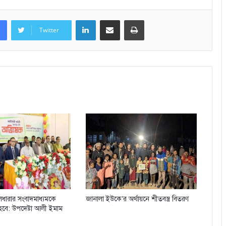
LinkedIn
Share via Email
Print
Twitter
লধারার সংবাদমাধ্যমকে
জানালা ইউকে’র অর্থায়নে শীতবস্ত্র বিতরণ
হবে: উপদেষ্টা আলী ইমাম