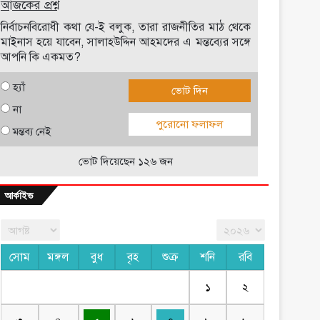
আজকের প্রশ্ন
নির্বাচনবিরোধী কথা যে-ই বলুক, তারা রাজনীতির মাঠ থেকে
মাইনাস হয়ে যাবেন, সালাহউদ্দিন আহমদের এ মন্তব্যের সঙ্গে
আপনি কি একমত?
হ্যাঁ
ভোট দিন
না
পুরোনো ফলাফল
মন্তব্য নেই
ভোট দিয়েছেন ১২৬ জন
আর্কাইভ
সোম
মঙ্গল
বুধ
বৃহ
শুক্র
শনি
রবি
১
২