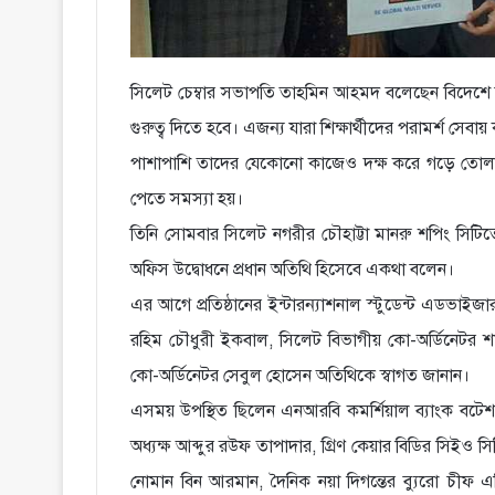
সিলেট চেম্বার সভাপতি তাহমিন আহমদ বলেছেন বিদেশে যার
গুরুত্ব দিতে হবে। এজন্য যারা শিক্ষার্থীদের পরামর্শ
পাশাপাশি তাদের যেকোনো কাজেও দক্ষ করে গড়ে তোলা। 
পেতে সমস্যা হয়।
তিনি সোমবার সিলেট নগরীর চৌহাট্টা মানরু শপিং সিটিতে
অফিস উদ্বোধনে প্রধান অতিথি হিসেবে একথা বলেন।
এর আগে প্রতিষ্ঠানের ইন্টারন্যাশনাল স্টুডেন্ট এডভা
রহিম চৌধুরী ইকবাল, সিলেট বিভাগীয় কো-অর্ডিনেটর
কো-অর্ডিনেটর সেবুল হোসেন অতিথিকে স্বাগত জানান।
এসময় উপস্থিত ছিলেন এনআরবি কমর্শিয়াল ব্যাংক বটেশ^র শ
অধ্যক্ষ আব্দুর রউফ তাপাদার, গ্রিণ কেয়ার বিডির সিইও 
নোমান বিন আরমান, দৈনিক নয়া দিগন্তের ব্যুরো চীফ এ