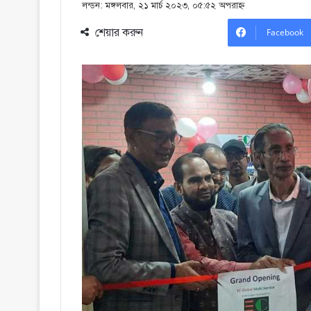
লন্ডন: মঙ্গলবার, ২১ মার্চ ২০২৩, ০৫:৫২ অপরাহ্ণ
শেয়ার করুন
Facebook