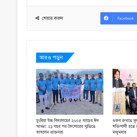
শেয়ার করুন
Facebook
আরও পড়ুন
ডুংরিয়া উচ্চ বিদ্যালয়ের ২০০৫ ব্যাচের ঈদ
গুজব রুখতে মূ
আড্ডা: ২১ বছর পর কৈশোরের স্মৃতিতে
শক্তিশালী হতে 
ভাসলেন প্রাক্তনরা
মজুমদার