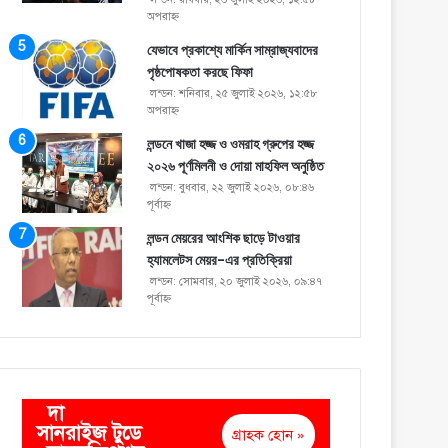
অপরাহ্ণ
যেভাবে প্রকাশ্যে মার্কিন সাম্রাজ্যবাদের
পৃষ্ঠপোষকতা করছে ফিফা
লন্ডন: শনিবার, ২৫ জুলাই ২০২৬, ১২:৫৮
অপরাহ্ণ
লন্ডনে খাজা হজ্জ ও ওমরাহ গ্রুপের হজ্জ
২০২৬ পূর্ণমিলনী ও দোয়া মাহফিল অনুষ্ঠিত
লন্ডন: বুধবার, ২২ জুলাই ২০২৬, ০৮:৪৬
পূর্বাহ্ণ
লন্ডন মেয়রের আংশিক ছাড়ে টাওয়ার
হ্যামলেটস মেয়র-এর প্রতিক্রিয়া
লন্ডন: সোমবার, ২০ জুলাই ২০২৬, ০৯:৪৭
পূর্বাহ্ণ
দা
সানরাইজ টুডে
গ্রাহক হোন »