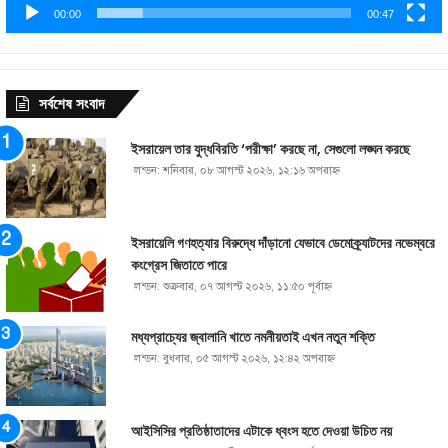
00:00
00:47
সর্বশেষ সংবাদ
ইসরায়েল তার যুদ্ধবিরতি ‘পরীক্ষা’ করছে না, সেগুলো লঙ্ঘন করছে
লন্ডন: শনিবার, ০৮ আগস্ট ২০২৬, ১২:১৬ অপরাহ্ণ
ইসরায়েলি গণহত্যার বিরুদ্ধে দাঁড়ানো যেভাবে ডেমোক্র্যাটদের নভেম্বরে
কংগ্রেস জিতাতে পারে
লন্ডন: শুক্রবার, ০৭ আগস্ট ২০২৬, ১১:৫০ পূর্বাহ্ণ
মধ্যপ্রাচ্যের জ্বালানি খাতে নমনীয়তাই এখন নতুন শক্তি
লন্ডন: বুধবার, ০৫ আগস্ট ২০২৬, ১২:৪২ অপরাহ্ণ
আইসিসির প্রতিষ্ঠাতাদের এটাকে ধ্বংস হতে দেওয়া উচিত নয়