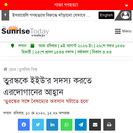
গাজা গণহত্যা
ইসরায়েলি গণহত্যার বিরুদ্ধে দাঁড়ানো যেভাবে ডেমোক্র্যাটদের নভেম্বরে কংগ্রেস জিতাতে পারে
English
Menu
লন্ডন
আজ রবিবার | ৯ই আগস্ট ২০২৬ ইং | ২৬শে সফর ১৪৪৮
হিজরী | ২৫শে শ্রাবণ ১৪৩৩ বঙ্গাব্দ | বর্ষাকাল | বিকাল ৩:৪৩
হোম
/
মুসলিম বিশ্ব
তুরস্ককে ইইউ’র সদস্য করতে
এরদোগানের আহ্বান
‘তুরস্কের সঙ্গে বৈষম্যের অবসান ঘটাতে হবে’
লন্ডন: রবিবার, ১০ মে ২০২০, ১২:২৯ অপরাহ্ণ
LinkedIn
WhatsApp
Telegram
Share via Email
Print