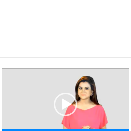
Video
Player