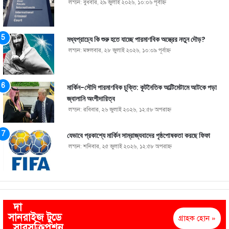
লন্ডন: বুধবার, ২৯ জুলাই ২০২৬, ১০:০৬ পূর্বাহ্ণ
মধ্যপ্রাচ্যে কি শুরু হতে যাচ্ছে পারমাণবিক অস্ত্রের নতুন দৌড়?
লন্ডন: মঙ্গলবার, ২৮ জুলাই ২০২৬, ১০:০৯ পূর্বাহ্ণ
মার্কিন-সৌদি পারমাণবিক চুক্তি: কূটনৈতিক আল্টিমেটামে আটকে পড়া
জ্বালানি অংশীদারিত্ব
লন্ডন: রবিবার, ২৬ জুলাই ২০২৬, ১২:৫৮ অপরাহ্ণ
যেভাবে প্রকাশ্যে মার্কিন সাম্রাজ্যবাদের পৃষ্ঠপোষকতা করছে ফিফা
লন্ডন: শনিবার, ২৫ জুলাই ২০২৬, ১২:৫৮ অপরাহ্ণ
দা
সানরাইজ টুডে
গ্রাহক হোন »
সাবসক্রিপশন