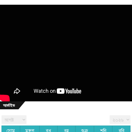
আর্কাইভ
সোম
মঙ্গল
বুধ
বৃহ
শুক্র
শনি
রবি