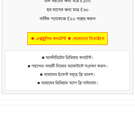
এক বছরের জন্য মাত্র £১০০
ছয় মাসের জন্য মাত্র £৬০
বার্ষিক প্যাকেজে £২০ সাশ্রয় করুন
✸ এক্সক্লুসিভ কনটেন্ট ✸ যেকোনো ডিভাইসে
■ আনলিমিটেড প্রিমিয়াম কনটেন্ট।
■ পছন্দের খবরটি নিজের অ্যাকাউন্টে সংরক্ষণ করুন।
■ আমাদের ইভেন্ট সমূহে ফ্রি প্রবেশ।
■ আমাদের প্রিমিয়াম অ্যাপ ফ্রি ডাউনোড।