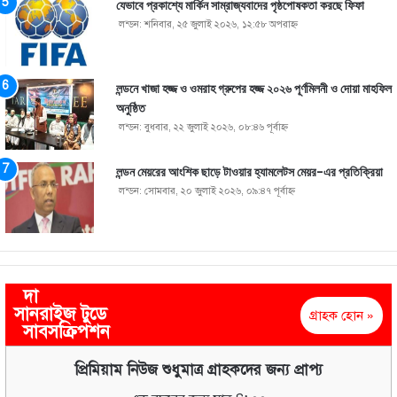
যেভাবে প্রকাশ্যে মার্কিন সাম্রাজ্যবাদের পৃষ্ঠপোষকতা করছে ফিফা
লন্ডন: শনিবার, ২৫ জুলাই ২০২৬, ১২:৫৮ অপরাহ্ণ
লন্ডনে খাজা হজ্জ ও ওমরাহ গ্রুপের হজ্জ ২০২৬ পূর্ণমিলনী ও দোয়া মাহফিল
অনুষ্ঠিত
লন্ডন: বুধবার, ২২ জুলাই ২০২৬, ০৮:৪৬ পূর্বাহ্ণ
লন্ডন মেয়রের আংশিক ছাড়ে টাওয়ার হ্যামলেটস মেয়র-এর প্রতিক্রিয়া
লন্ডন: সোমবার, ২০ জুলাই ২০২৬, ০৯:৪৭ পূর্বাহ্ণ
দা
সানরাইজ টুডে
গ্রাহক হোন »
সাবসক্রিপশন
প্রিমিয়াম নিউজ শুধুমাত্র গ্রাহকদের জন্য প্রাপ্য