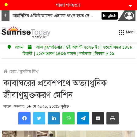
গাজা গণহত্যা
আইসিসির প্রতিষ্ঠাতাদের এটাকে ধ্বংস হতে দেওয়া উচিত নয়
English
Menu
লন্ডন
আজ বৃহস্পতিবার | ৬ই আগস্ট ২০২৬ ইং | ২৩শে সফর ১৪৪৮
হিজরী | ২২শে শ্রাবণ ১৪৩৩ বঙ্গাব্দ | বর্ষাকাল | বিকাল ৫:২৯
হোম
/
মুসলিম বিশ্ব
কাবাঘরের প্রবেশপথে অত্যাধুনিক
জীবাণুমুক্তকরণ মেশিন
লন্ডন: শুক্রবার, ০৮ মে ২০২০, ১০:৫৯ পূর্বাহ্ণ
LinkedIn
WhatsApp
Telegram
Share via Email
Print