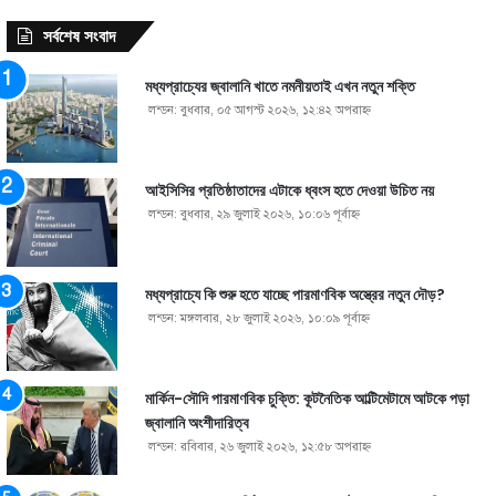
সর্বশেষ সংবাদ
মধ্যপ্রাচ্যের জ্বালানি খাতে নমনীয়তাই এখন নতুন শক্তি
লন্ডন: বুধবার, ০৫ আগস্ট ২০২৬, ১২:৪২ অপরাহ্ণ
আইসিসির প্রতিষ্ঠাতাদের এটাকে ধ্বংস হতে দেওয়া উচিত নয়
লন্ডন: বুধবার, ২৯ জুলাই ২০২৬, ১০:০৬ পূর্বাহ্ণ
মধ্যপ্রাচ্যে কি শুরু হতে যাচ্ছে পারমাণবিক অস্ত্রের নতুন দৌড়?
লন্ডন: মঙ্গলবার, ২৮ জুলাই ২০২৬, ১০:০৯ পূর্বাহ্ণ
মার্কিন-সৌদি পারমাণবিক চুক্তি: কূটনৈতিক আল্টিমেটামে আটকে পড়া
জ্বালানি অংশীদারিত্ব
লন্ডন: রবিবার, ২৬ জুলাই ২০২৬, ১২:৫৮ অপরাহ্ণ