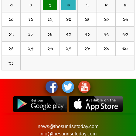
৩
৪
৫
৬
৭
৮
৯
১০
১১
১২
১৩
১৪
১৫
১৬
১৭
১৮
১৯
২০
২১
২২
২৩
২৪
২৫
২৬
২৭
২৮
২৯
৩০
৩১
news@thesunrisetoday.com
info@thesunrisetoday.com