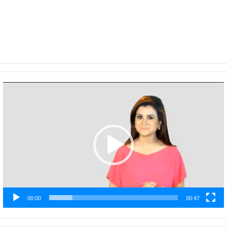
Video
Player
00:00
00:47