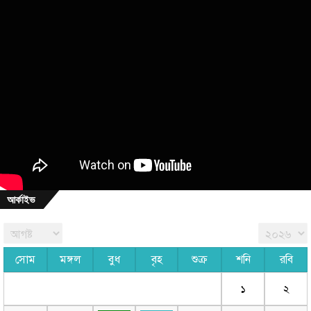
আর্কাইভ
সোম
মঙ্গল
বুধ
বৃহ
শুক্র
শনি
রবি
১
২