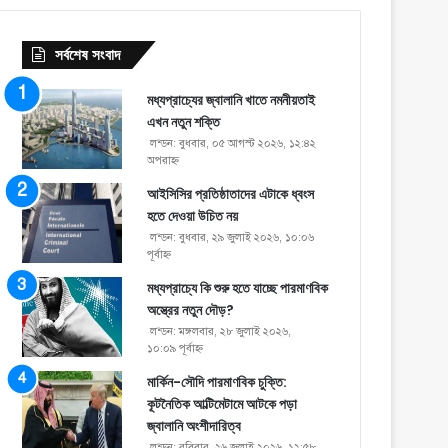
সর্বশেষ সংবাদ
মধ্যপ্রাচ্যের জ্বালানি খাতে নমনীয়তাই
এখন নতুন শক্তি
লন্ডন: বুধবার, ০৫ আগস্ট ২০২৬, ১২:৪২
অপরাহ্ণ
আইসিসির প্রতিষ্ঠাতাদের এটাকে ধ্বংস
হতে দেওয়া উচিত নয়
লন্ডন: বুধবার, ২৯ জুলাই ২০২৬, ১০:০৬
পূর্বাহ্ণ
মধ্যপ্রাচ্যে কি শুরু হতে যাচ্ছে পারমাণবিক
অস্ত্রের নতুন দৌড়?
লন্ডন: মঙ্গলবার, ২৮ জুলাই ২০২৬,
১০:০৯ পূর্বাহ্ণ
মার্কিন-সৌদি পারমাণবিক চুক্তি:
কূটনৈতিক আল্টিমেটামে আটকে পড়া
জ্বালানি অংশীদারিত্ব
লন্ডন: রবিবার, ২৬ জুলাই ২০২৬, ১২:৫৮