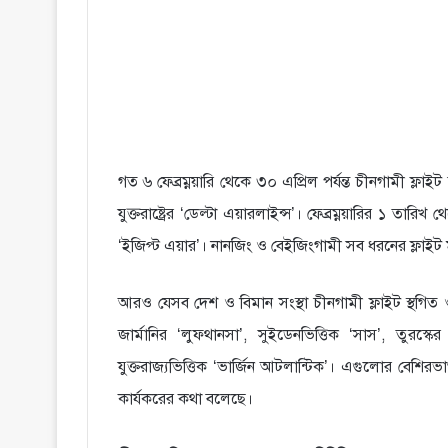
গত ৬ ফেব্রম্নয়ারি থেকে ৩০ এপ্রিল পর্যন্ত চীনগামী ফ্লা
যুক্তরাষ্ট্রের ‘ডেল্টা এয়ারলাইন্স’। ফেব্রম্নয়ারির ১ ত
‘ইজিপ্ট এয়ার’। নানজিং ও বেইজিংগামী সব ধরনের ফ্লাইট মার
আরও যেসব দেশ ও বিমান সংস্থা চীনগামী ফ্লাইট স্থগিত
জার্মানির ‘লুফথানসা’, সুইডেনভিত্তিক ‘সাস’, তুরস্কে
যুক্তরাজ্যভিত্তিক ‘ভার্জিন আটলান্টিক’। এগুলোর বেশিরভাগই
কার্যকরের কথা বলেছে।