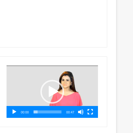
Video
Player
00:00
00:47