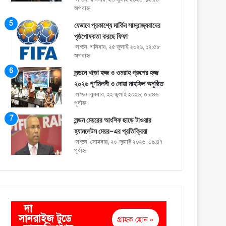
অপরাহ্ণ
যেভাবে প্রকাশ্যে মার্কিন সাম্রাজ্যবাদের
পৃষ্ঠপোষকতা করছে ফিফা
লন্ডন: শনিবার, ২৫ জুলাই ২০২৬, ১২:৫৮
অপরাহ্ণ
লন্ডনে খাজা হজ্জ ও ওমরাহ গ্রুপের হজ্জ
২০২৬ পূর্ণমিলনী ও দোয়া মাহফিল অনুষ্ঠিত
লন্ডন: বুধবার, ২২ জুলাই ২০২৬, ০৮:৪৬
পূর্বাহ্ণ
লন্ডন মেয়রের আংশিক ছাড়ে টাওয়ার
হ্যামলেটস মেয়র-এর প্রতিক্রিয়া
লন্ডন: সোমবার, ২০ জুলাই ২০২৬, ০৯:৪৭
পূর্বাহ্ণ
দা
সানরাইজ টুডে
গ্রাহক হোন »