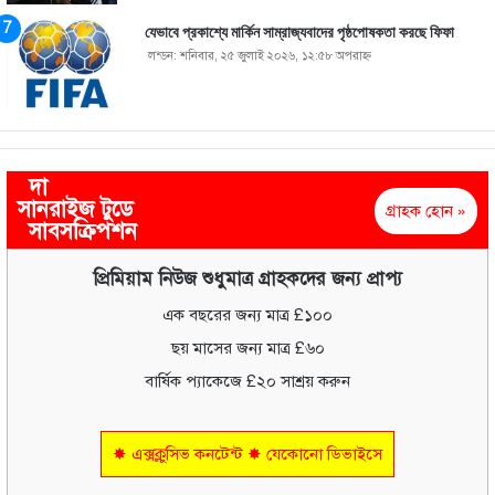
যেভাবে প্রকাশ্যে মার্কিন সাম্রাজ্যবাদের পৃষ্ঠপোষকতা করছে ফিফা
লন্ডন: শনিবার, ২৫ জুলাই ২০২৬, ১২:৫৮ অপরাহ্ণ
দা
সানরাইজ টুডে
গ্রাহক হোন »
সাবসক্রিপশন
প্রিমিয়াম নিউজ শুধুমাত্র গ্রাহকদের জন্য প্রাপ্য
এক বছরের জন্য মাত্র £১০০
ছয় মাসের জন্য মাত্র £৬০
বার্ষিক প্যাকেজে £২০ সাশ্রয় করুন
✸ এক্সক্লুসিভ কনটেন্ট ✸ যেকোনো ডিভাইসে