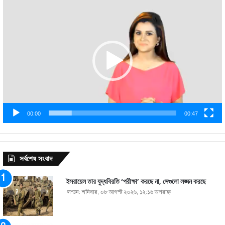
Video
Player
00:00
00:47
সর্বশেষ সংবাদ
ইসরায়েল তার যুদ্ধবিরতি ‘পরীক্ষা’ করছে না, সেগুলো লঙ্ঘন করছে
লন্ডন: শনিবার, ০৮ আগস্ট ২০২৬, ১২:১৬ অপরাহ্ণ