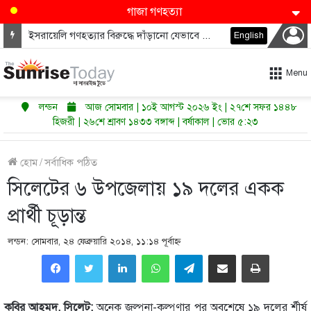
গাজা গণহত্যা
ইসরায়েলি গণহত্যার বিরুদ্ধে দাঁড়ানো যেভাবে ডেমোক্র্যাটদের নভেম্বরে কংগ্রেস জিতাতে পারে
English
Menu
লন্ডন
আজ সোমবার | ১০ই আগস্ট ২০২৬ ইং | ২৭শে সফর ১৪৪৮
হিজরী | ২৬শে শ্রাবণ ১৪৩৩ বঙ্গাব্দ | বর্ষাকাল | ভোর ৫:২৩
হোম
/
সর্বাধিক পঠিত
সিলেটের ৬ উপজেলায় ১৯ দলের একক
প্রার্থী চূড়ান্ত
লন্ডন: সোমবার, ২৪ ফেব্রুয়ারি ২০১৪, ১১:১৪ পূর্বাহ্ণ
LinkedIn
WhatsApp
Telegram
Share via Email
Print
কবির আহমদ, সিলেট:
অনেক জল্পনা-কল্পণার পর অবশেষে ১৯ দলের র্শীর্ষ