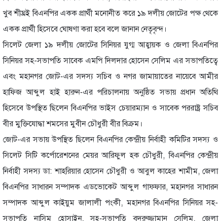
খুব শীঘ্রই বিএনপির একক প্রার্থী মনোনীত করে ১৯ দলীয় জোটের পক্ষ থেকে
একক প্রার্থী হিসেবে ঘোষণা করা হবে বলে জানান নেতৃবৃন্দ।
সিলেট জেলা ১৯ দলীয় জোটের সিনিয়র যুগ্ম আহ্বায়ক ও জেলা বিএনপির
সিনিয়র সহ-সভাপতি সাবেক এমপি দিলদার হোসেন সেলিম এর সভাপতিত্বে
এবং মহানগর জোট-এর সদস্য সচিব ও নগর জামায়াতের নায়েবে আমীর
হাফিজ আব্দুল হাই হারুন-এর পরিচালনায় অনুষ্ঠিত সভায় প্রধান অতিথি
হিসেবে উপস্থিত ছিলেন বিএনপির ভাইস চেয়ারম্যান ও সাবেক পররাষ্ট্র সচিব
বীর মুক্তিযোদ্ধা শমসের মুবীন চৌধুরী বীর বিক্রম।
জোট-এর সভায় উপস্থিত ছিলেন বিএনপির কেন্দ্রীয় নির্বাহী কমিটির সদস্য ও
সিলেট সিটি কর্পোরেশনের মেয়র আরিফুল হক চৌধুরী, বিএনপির কেন্দ্রীয়
নির্বাহী সদস্য ডা: শাহরিয়ার হোসেন চৌধুরী ও আবুল কাহের শামীম, জেলা
বিএনপির সাধারন সম্পাদক এডভোকেট আব্দুল গাফ্ফার, মহানগর সাধারন
সম্পাদক আব্দুল কাইয়ুম জালালী পংকী, মহানগর বিএনপির সিনিয়র সহ-
সভাপতি নাসিম হোসাইন, সহ-সভাপতি বদরুজ্জামান সেলিম, জেলা