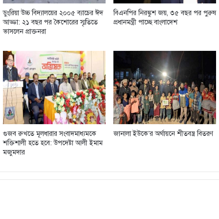
ডুংরিয়া উচ্চ বিদ্যালয়ের ২০০৫ ব্যাচের ঈদ
বিএনপির নিরঙ্কুশ জয়, ৩৫ বছর পর পুরুষ
আড্ডা: ২১ বছর পর কৈশোরের স্মৃতিতে
প্রধানমন্ত্রী পাচ্ছে বাংলাদেশ
ভাসলেন প্রাক্তনরা
গুজব রুখতে মূলধারার সংবাদমাধ্যমকে
জানালা ইউকে’র অর্থায়নে শীতবস্ত্র বিতরণ
শক্তিশালী হতে হবে: উপদেষ্টা আলী ইমাম
মজুমদার