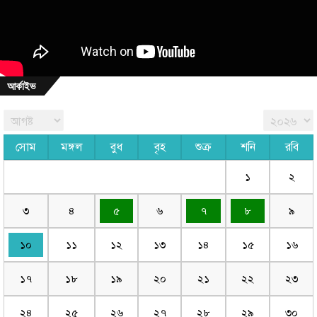
আর্কাইভ
সোম
মঙ্গল
বুধ
বৃহ
শুক্র
শনি
রবি
১
২
৩
৪
৫
৬
৭
৮
৯
১০
১১
১২
১৩
১৪
১৫
১৬
১৭
১৮
১৯
২০
২১
২২
২৩
২৪
২৫
২৬
২৭
২৮
২৯
৩০