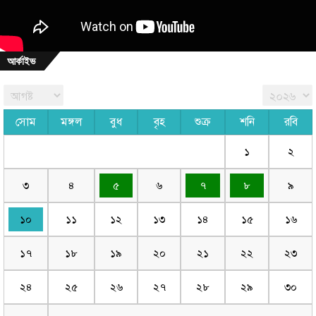
আর্কাইভ
সোম
মঙ্গল
বুধ
বৃহ
শুক্র
শনি
রবি
১
২
৩
৪
৫
৬
৭
৮
৯
১০
১১
১২
১৩
১৪
১৫
১৬
১৭
১৮
১৯
২০
২১
২২
২৩
২৪
২৫
২৬
২৭
২৮
২৯
৩০