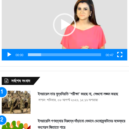
00:00
00:47
সর্বশেষ সংবাদ
ইসরায়েল তার যুদ্ধবিরতি ‘পরীক্ষা’ করছে না, সেগুলো লঙ্ঘন করছে
লন্ডন: শনিবার, ০৮ আগস্ট ২০২৬, ১২:১৬ অপরাহ্ণ
ইসরায়েলি গণহত্যার বিরুদ্ধে দাঁড়ানো যেভাবে ডেমোক্র্যাটদের নভেম্বরে
কংগ্রেস জিতাতে পারে