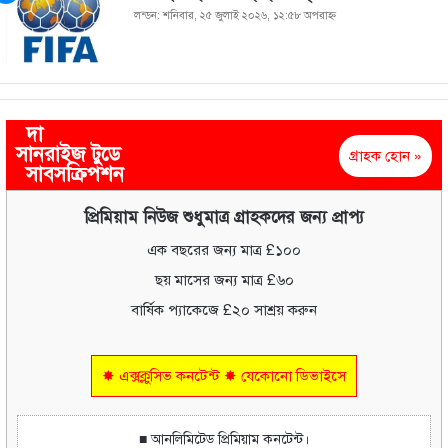
লন্ডন: শনিবার, ২৫ জুলাই ২০২৬, ১২:৫৮ অপরাহ্ণ
দা
সানরাইজ টুডে
গ্রাহক হোন »
সাবসক্রিপশন
প্রিমিয়াম নিউজ শুধুমাত্র গ্রাহকদের জন্য প্রাপ্য
এক বছরের জন্য মাত্র £১০০
ছয় মাসের জন্য মাত্র £৬০
বার্ষিক প্যাকেজে £২০ সাশ্রয় করুন
✸ এক্সক্লুসিভ কনটেন্ট ✸ যেকোনো ডিভাইসে
■ আনলিমিটেড প্রিমিয়াম কনটেন্ট।