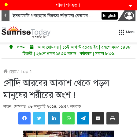
গাজা গণহত্যা
ইসরায়েলি গণহত্যার বিরুদ্ধে দাঁড়ানো যেভাবে ডেমোক্র্যাটদের নভেম্বরে কংগ্রেস জিতাতে পারে
English
Menu
লন্ডন
আজ সোমবার | ১০ই আগস্ট ২০২৬ ইং | ২৭শে সফর ১৪৪৮
হিজরী | ২৬শে শ্রাবণ ১৪৩৩ বঙ্গাব্দ | বর্ষাকাল | সকাল ৮:৫৯
হোম
/
Top 1
সৌদি আরবের আকাশ থেকে পড়ল
মানুষের শরীরের অংশ !
লন্ডন: সোমবার, ০৬ জানুয়ারি ২০১৪, ০৯:৫৭ অপরাহ্ণ
LinkedIn
WhatsApp
Telegram
Share via Email
Print