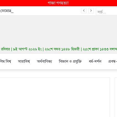
গাজা গণহত্যা
ে ডেমোক্র্যাটদের নভেম্বরে কংগ্রেস জিতাতে পারে
বিবার | ৯ই আগস্ট ২০২৬ ইং | ২৬শে সফর ১৪৪৮ হিজরী | ২৫শে শ্রাবণ ১৪৩৩ বঙ্গাব্দ 
লিম বিশ্ব
সারাবিশ্ব
অর্থবাণিজ্য
বিজ্ঞান ও প্রযুক্তি
ধর্ম-দর্শন
প্রবন্ধ