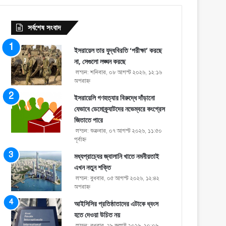
সর্বশেষ সংবাদ
ইসরায়েল তার যুদ্ধবিরতি ‘পরীক্ষা’ করছে
না, সেগুলো লঙ্ঘন করছে
লন্ডন: শনিবার, ০৮ আগস্ট ২০২৬, ১২:১৬
অপরাহ্ণ
ইসরায়েলি গণহত্যার বিরুদ্ধে দাঁড়ানো
যেভাবে ডেমোক্র্যাটদের নভেম্বরে কংগ্রেস
জিতাতে পারে
লন্ডন: শুক্রবার, ০৭ আগস্ট ২০২৬, ১১:৫০
পূর্বাহ্ণ
মধ্যপ্রাচ্যের জ্বালানি খাতে নমনীয়তাই
এখন নতুন শক্তি
লন্ডন: বুধবার, ০৫ আগস্ট ২০২৬, ১২:৪২
অপরাহ্ণ
আইসিসির প্রতিষ্ঠাতাদের এটাকে ধ্বংস
হতে দেওয়া উচিত নয়
লন্ডন: বুধবার, ২৯ জুলাই ২০২৬, ১০:০৬