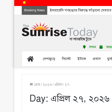
ইসরায়েলি গণহত্যার বিরুদ্ধে দাঁড়ানো যেভাব
Breaking News
লন্ডন
আজ র
Home
দেশজুড়ে
সিলেট
ইউকে
প্রবাস
মুস
হোম
/
২০২৬
/
এপ্রিল
/
২৭
Day:
এপ্রিল ২৭, ২০২৬