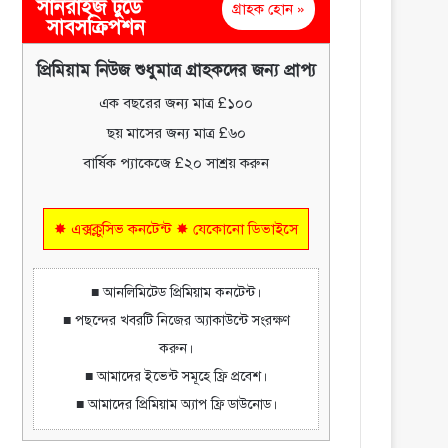
সানরাইজ টুডে
গ্রাহক হোন »
সাবসক্রিপশন
প্রিমিয়াম নিউজ শুধুমাত্র গ্রাহকদের জন্য প্রাপ্য
এক বছরের জন্য মাত্র £১০০
ছয় মাসের জন্য মাত্র £৬০
বার্ষিক প্যাকেজে £২০ সাশ্রয় করুন
✸ এক্সক্লুসিভ কনটেন্ট ✸ যেকোনো ডিভাইসে
■ আনলিমিটেড প্রিমিয়াম কনটেন্ট।
■ পছন্দের খবরটি নিজের অ্যাকাউন্টে সংরক্ষণ
করুন।
■ আমাদের ইভেন্ট সমূহে ফ্রি প্রবেশ।
■ আমাদের প্রিমিয়াম অ্যাপ ফ্রি ডাউনোড।