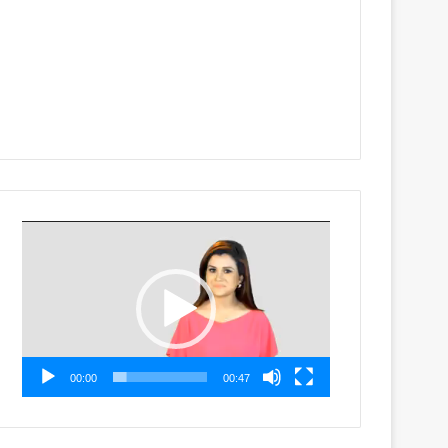
Video
Player
00:00
00:47