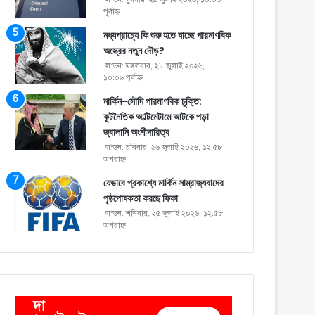
পূর্বাহ্ণ
মধ্যপ্রাচ্যে কি শুরু হতে যাচ্ছে পারমাণবিক
অস্ত্রের নতুন দৌড়?
লন্ডন: মঙ্গলবার, ২৮ জুলাই ২০২৬,
১০:০৯ পূর্বাহ্ণ
মার্কিন-সৌদি পারমাণবিক চুক্তি:
কূটনৈতিক আল্টিমেটামে আটকে পড়া
জ্বালানি অংশীদারিত্ব
লন্ডন: রবিবার, ২৬ জুলাই ২০২৬, ১২:৫৮
অপরাহ্ণ
যেভাবে প্রকাশ্যে মার্কিন সাম্রাজ্যবাদের
পৃষ্ঠপোষকতা করছে ফিফা
লন্ডন: শনিবার, ২৫ জুলাই ২০২৬, ১২:৫৮
অপরাহ্ণ
দা