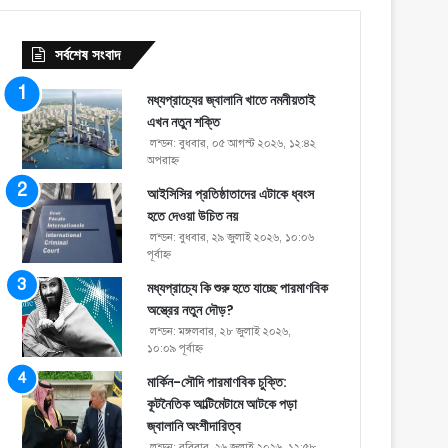
সর্বশেষ সংবাদ
মধ্যপ্রাচ্যের জ্বালানি খাতে নমনীয়তাই
এখন নতুন শক্তি
লন্ডন: বুধবার, ০৫ আগস্ট ২০২৬, ১২:৪২
অপরাহ্ণ
আইসিসির প্রতিষ্ঠাতাদের এটাকে ধ্বংস
হতে দেওয়া উচিত নয়
লন্ডন: বুধবার, ২৯ জুলাই ২০২৬, ১০:০৬
পূর্বাহ্ণ
মধ্যপ্রাচ্যে কি শুরু হতে যাচ্ছে পারমাণবিক
অস্ত্রের নতুন দৌড়?
লন্ডন: মঙ্গলবার, ২৮ জুলাই ২০২৬,
১০:০৯ পূর্বাহ্ণ
মার্কিন-সৌদি পারমাণবিক চুক্তি:
কূটনৈতিক আল্টিমেটামে আটকে পড়া
জ্বালানি অংশীদারিত্ব
লন্ডন: রবিবার, ২৬ জুলাই ২০২৬, ১২:৫৮