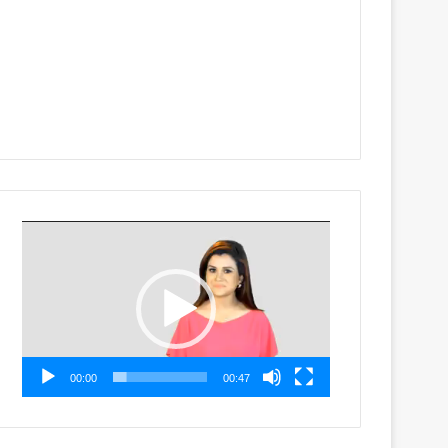
Video
Player
00:00
00:47