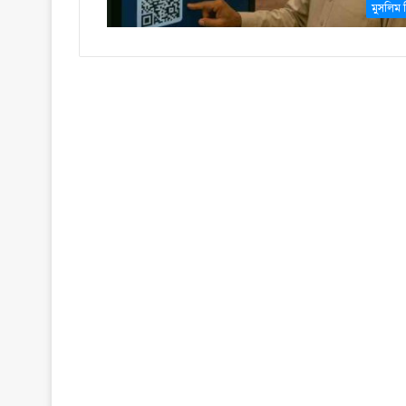
মুসলিম ব