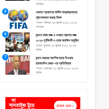
অপরাহ্ণ
যেভাবে প্রকাশ্যে মার্কিন সাম্রাজ্যবাদের
পৃষ্ঠপোষকতা করছে ফিফা
লন্ডন: শনিবার, ২৫ জুলাই ২০২৬, ১২:৫৮
অপরাহ্ণ
লন্ডনে খাজা হজ্জ ও ওমরাহ গ্রুপের হজ্জ
২০২৬ পূর্ণমিলনী ও দোয়া মাহফিল অনুষ্ঠিত
লন্ডন: বুধবার, ২২ জুলাই ২০২৬, ০৮:৪৬
পূর্বাহ্ণ
লন্ডন মেয়রের আংশিক ছাড়ে টাওয়ার
হ্যামলেটস মেয়র-এর প্রতিক্রিয়া
লন্ডন: সোমবার, ২০ জুলাই ২০২৬, ০৯:৪৭
পূর্বাহ্ণ
দা
সানরাইজ টুডে
গ্রাহক হোন »