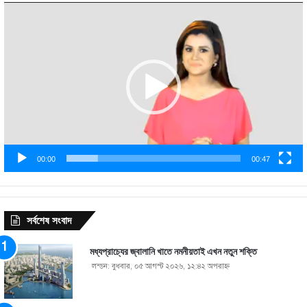
Video
Player
00:00
00:47
সর্বশেষ সংবাদ
মধ্যপ্রাচ্যের জ্বালানি খাতে নমনীয়তাই এখন নতুন শক্তি
লন্ডন: বুধবার, ০৫ আগস্ট ২০২৬, ১২:৪২ অপরাহ্ণ