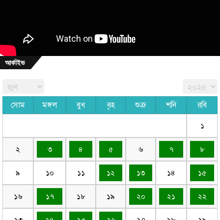
আর্কাইভ
সোম
মঙ্গল
বুধ
বৃহ
শুক্র
শনি
রবি
১
২
৩
৪
৫
৬
৭
৮
৯
১০
১১
১২
১৩
১৪
১৫
১৬
১৭
১৮
১৯
২০
২১
২২