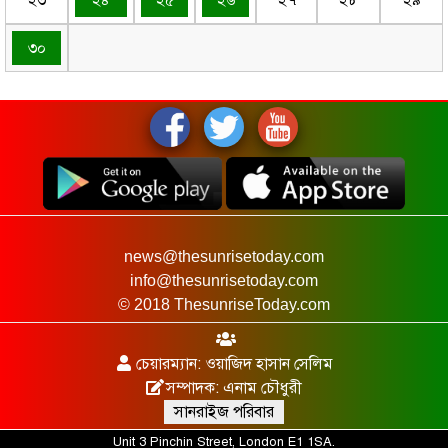
২৩
২৪
২৫
২৬
২৭
২৮
২৯
৩০
news@thesunrisetoday.com
info@thesunrisetoday.com
© 2018 ThesunriseToday.com
চেয়ারম্যান: ওয়াজিদ হাসান সেলিম
সম্পাদক: এনাম চৌধুরী
সানরাইজ পরিবার
Unit 3 Pinchin Street, London E1 1SA.