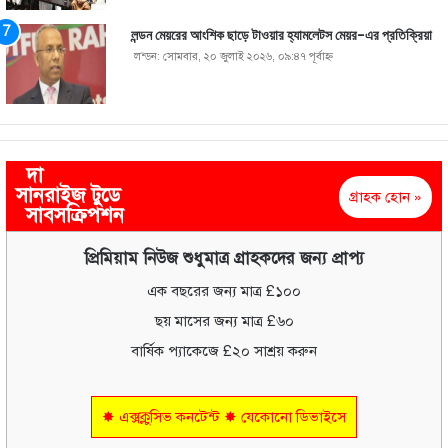
লন্ডন মেয়রের আংশিক ছাড়ে টাওয়ার হ্যামলেটস মেয়র-এর প্রতিক্রিয়া
লন্ডন: সোমবার, ২০ জুলাই ২০২৬, ০৯:৪৭ পূর্বাহ্ণ
দা
সানরাইজ টুডে
গ্রাহক হোন »
সাবসক্রিপশন
প্রিমিয়াম নিউজ শুধুমাত্র গ্রাহকদের জন্য প্রাপ্য
এক বছরের জন্য মাত্র £১০০
ছয় মাসের জন্য মাত্র £৬০
বার্ষিক প্যাকেজে £২০ সাশ্রয় করুন
✸ এক্সক্লুসিভ কনটেন্ট ✸ যেকোনো ডিভাইসে