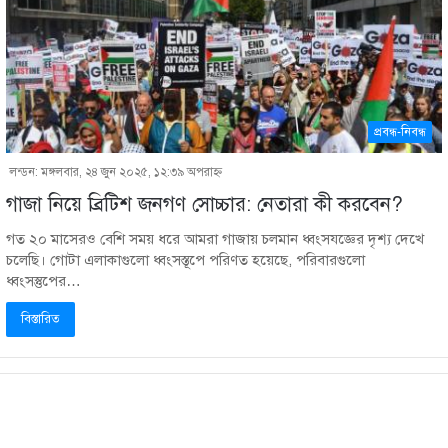
প্রবন্ধ-নিবন্ধ
লন্ডন: মঙ্গলবার, ২৪ জুন ২০২৫, ১২:৩৯ অপরাহ্ণ
গাজা নিয়ে ব্রিটিশ জনগণ সোচ্চার: নেতারা কী করবেন?
গত ২০ মাসেরও বেশি সময় ধরে আমরা গাজায় চলমান ধ্বংসযজ্ঞের দৃশ্য দেখে
চলেছি। গোটা এলাকাগুলো ধ্বংসস্তূপে পরিণত হয়েছে, পরিবারগুলো
ধ্বংসস্তুপের…
বিস্তারিত