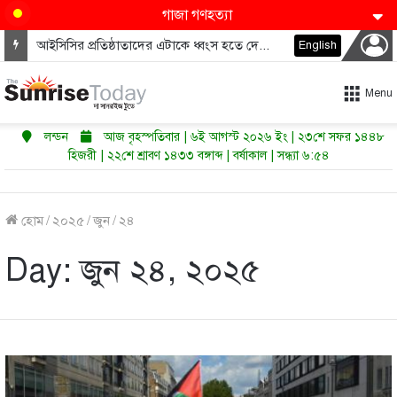
গাজা গণহত্যা
আইসিসির প্রতিষ্ঠাতাদের এটাকে ধ্বংস হতে দেওয়া উচিত নয়
English
Menu
লন্ডন
আজ বৃহস্পতিবার | ৬ই আগস্ট ২০২৬ ইং | ২৩শে সফর ১৪৪৮
হিজরী | ২২শে শ্রাবণ ১৪৩৩ বঙ্গাব্দ | বর্ষাকাল | সন্ধ্যা ৬:৫৪
হোম
/
২০২৫
/
জুন
/
২৪
Day:
জুন ২৪, ২০২৫