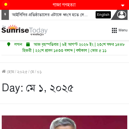
গাজা গণহত্যা
আইসিসির প্রতিষ্ঠাতাদের এটাকে ধ্বংস হতে দেওয়া উচিত নয়
English
Menu
লন্ডন
আজ বৃহস্পতিবার | ৬ই আগস্ট ২০২৬ ইং | ২৩শে সফর ১৪৪৮
হিজরী | ২২শে শ্রাবণ ১৪৩৩ বঙ্গাব্দ | বর্ষাকাল | ভোর ৫:১১
হোম
/
২০২৫
/
মে
/
০১
Day:
মে ১, ২০২৫