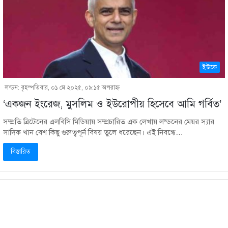
ইউকে
লন্ডন: বৃহস্পতিবার, ০১ মে ২০২৫, ০৯:১৫ অপরাহ্ণ
‘একজন ইংরেজ, মুসলিম ও ইউরোপীয় হিসেবে আমি গর্বিত’
সম্প্রতি ব্রিটেনের এলবিসি মিডিয়ায় সম্প্রচারিত এক লেখায় লন্ডনের মেয়র স্যার
সাদিক খান বেশ কিছু গুরুত্বপূর্ন বিষয় তুলে ধরেছেন। এই নিবন্ধে…
বিস্তারিত