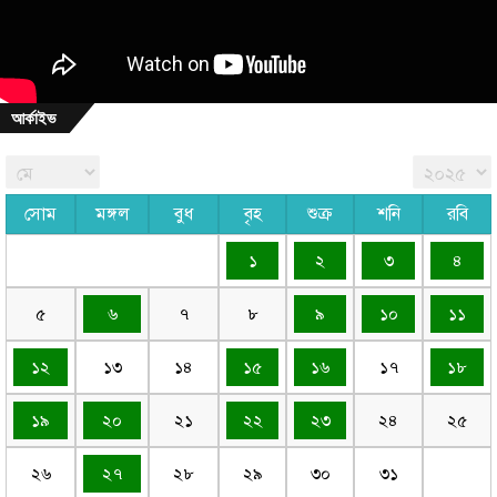
আর্কাইভ
সোম
মঙ্গল
বুধ
বৃহ
শুক্র
শনি
রবি
১
২
৩
৪
৫
৬
৭
৮
৯
১০
১১
১২
১৩
১৪
১৫
১৬
১৭
১৮
১৯
২০
২১
২২
২৩
২৪
২৫
২৬
২৭
২৮
২৯
৩০
৩১