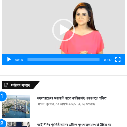
Player
00:00
00:47
সর্বশেষ সংবাদ
মধ্যপ্রাচ্যের জ্বালানি খাতে নমনীয়তাই এখন নতুন শক্তি
লন্ডন: বুধবার, ০৫ আগস্ট ২০২৬, ১২:৪২ অপরাহ্ণ
আইসিসির প্রতিষ্ঠাতাদের এটাকে ধ্বংস হতে দেওয়া উচিত নয়