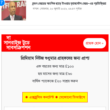
লন্ডন মেয়রের আংশিক ছাড়ে টাওয়ার হ্যামলেটস মেয়র-এর প্রতিক্রিয়া
লন্ডন: সোমবার, ২০ জুলাই ২০২৬, ০৯:৪৭ পূর্বাহ্ণ
দা
সানরাইজ টুডে
গ্রাহক হোন »
সাবসক্রিপশন
প্রিমিয়াম নিউজ শুধুমাত্র গ্রাহকদের জন্য প্রাপ্য
এক বছরের জন্য মাত্র £১০০
ছয় মাসের জন্য মাত্র £৬০
বার্ষিক প্যাকেজে £২০ সাশ্রয় করুন
✸ এক্সক্লুসিভ কনটেন্ট ✸ যেকোনো ডিভাইসে