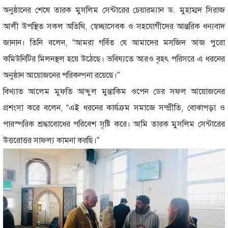
অনুষ্ঠানের শেষে তারক মুসলিম সেন্টারের চেয়ারম্যান ড. মুহাম্মদ সিরাজ
আলী উপস্থিত সকল অতিথি, স্বেচ্ছাসেবক ও সহযোগীদের আন্তরিক ধন্যবাদ
জানান। তিনি বলেন, “আমরা গর্বিত যে আমাদের মসজিদ আজ পুরো
কমিউনিটির মিলনস্থল হয়ে উঠেছে। ভবিষ্যতে আরও বৃহৎ পরিসরে এ ধরনের
অনুষ্ঠান আয়োজনের পরিকল্পনা রয়েছে।”
বিখ্যাত আলেম মুফতি আব্দুল মুন্তাকিম ওপেন ডের সফল আয়োজনের
প্রশংসা করে বলেন, “এই ধরনের কার্যক্রম সমাজে সম্প্রীতি, বোঝাপড়া ও
পারস্পরিক শ্রদ্ধাবোধের পরিবেশ সৃষ্টি করে। আমি তারক মুসলিম সেন্টারের
উত্তরোত্তর সাফল্য কামনা করছি।”