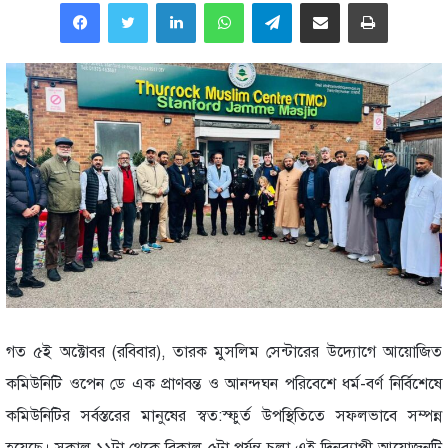
LinkedIn
WhatsApp
Telegram
Share via Email
Print
গত ৫ই অক্টোবর (রবিবার), তারক মুসলিম সেন্টারের উদ্যোগে আয়োজিত
কমিউনিটি ওপেন ডে এক প্রাণবন্ত ও আনন্দঘন পরিবেশে ধর্ম-বর্ণ নির্বিশেষে
কমিউনিটির সর্বস্তরের মানুষের স্বত:স্ফুর্ত উপস্থিতিতে সফলভাবে সম্পন্ন
হয়েছে। সকাল ১১টা থেকে বিকাল ৫টা পর্যন্ত চলা এই দিনব্যাপী আয়োজনটি