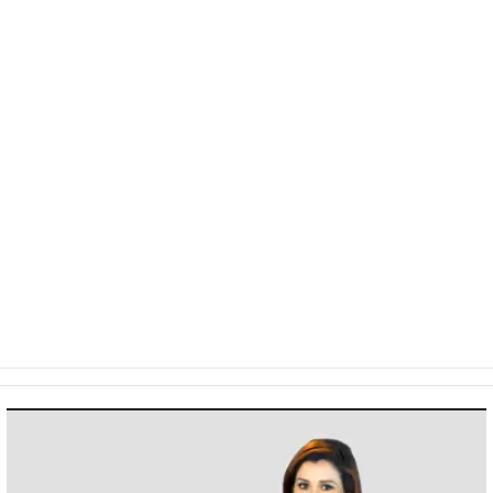
Video
Player