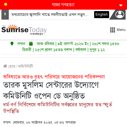
গাজা গণহত্যা
মধ্যপ্রাচ্যের জ্বালানি খাতে নমনীয়তাই এখন নতুন শক্তি
English
Menu
লন্ডন
আজ রবিবার | ৯ই আগস্ট ২০২৬ ইং | ২৬শে সফর ১৪৪৮
হিজরী | ২৫শে শ্রাবণ ১৪৩৩ বঙ্গাব্দ | বর্ষাকাল | দুপুর ১:১২
হোম
/
কমিউনিটি
ভবিষ্যতে আরও বৃহৎ পরিসরে আয়োজনের পরিকল্পনা
তারক মুসলিম সেন্টারের উদ্যোগে
কমিউনিটি ওপেন ডে অনুষ্ঠিত
ধর্ম-বর্ণ নির্বিশেষে কমিউনিটির সর্বস্তরের মানুষের স্বত:স্ফুর্ত
উপস্থিতি
লন্ডন: সোমবার, ০৬ অক্টোবর ২০২৫, ০৫:৪২ অপরাহ্ণ