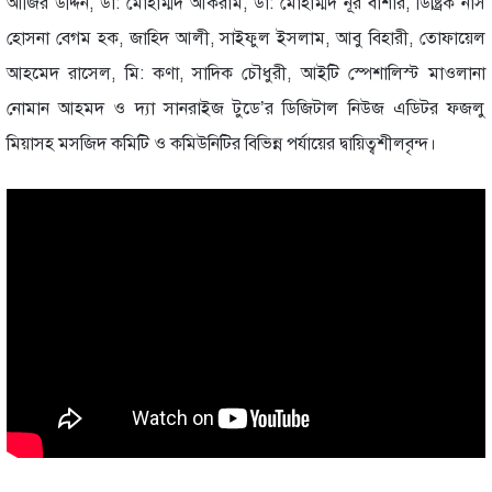
আজির উদ্দিন, ডা: মোহাম্মদ আকরাম, ডা: মোহাম্মদ নূর বাশার, ডিষ্ট্রিক নার্স
হোসনা বেগম হক, জাহিদ আলী, সাইফুল ইসলাম, আবু বিহারী, তোফায়েল
আহমেদ রাসেল, মি: কণা, সাদিক চৌধুরী, আইটি স্পেশালিস্ট মাওলানা
নোমান আহমদ ও দ্যা সানরাইজ টুডে’র ডিজিটাল নিউজ এডিটর ফজলু
মিয়াসহ মসজিদ কমিটি ও কমিউনিটির বিভিন্ন পর্যায়ের দ্বায়িত্বশীলবৃন্দ।