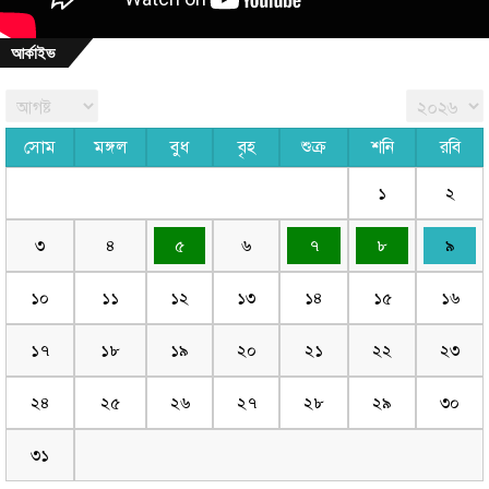
আর্কাইভ
সোম
মঙ্গল
বুধ
বৃহ
শুক্র
শনি
রবি
১
২
৩
৪
৫
৬
৭
৮
৯
১০
১১
১২
১৩
১৪
১৫
১৬
১৭
১৮
১৯
২০
২১
২২
২৩
২৪
২৫
২৬
২৭
২৮
২৯
৩০
৩১