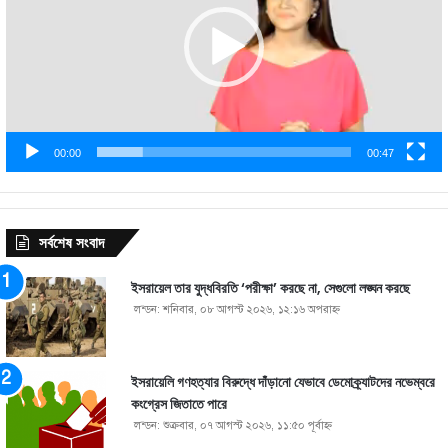
00:00
00:47
সর্বশেষ সংবাদ
ইসরায়েল তার যুদ্ধবিরতি ‘পরীক্ষা’ করছে না, সেগুলো লঙ্ঘন করছে
লন্ডন: শনিবার, ০৮ আগস্ট ২০২৬, ১২:১৬ অপরাহ্ণ
ইসরায়েলি গণহত্যার বিরুদ্ধে দাঁড়ানো যেভাবে ডেমোক্র্যাটদের নভেম্বরে
কংগ্রেস জিতাতে পারে
লন্ডন: শুক্রবার, ০৭ আগস্ট ২০২৬, ১১:৫০ পূর্বাহ্ণ