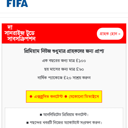
দা
সানরাইজ টুডে
গ্রাহক হোন »
সাবসক্রিপশন
প্রিমিয়াম নিউজ শুধুমাত্র গ্রাহকদের জন্য প্রাপ্য
এক বছরের জন্য মাত্র £১০০
ছয় মাসের জন্য মাত্র £৬০
বার্ষিক প্যাকেজে £২০ সাশ্রয় করুন
✸ এক্সক্লুসিভ কনটেন্ট ✸ যেকোনো ডিভাইসে
■ আনলিমিটেড প্রিমিয়াম কনটেন্ট।
■ পছন্দের খবরটি নিজের অ্যাকাউন্টে সংরক্ষণ করুন।