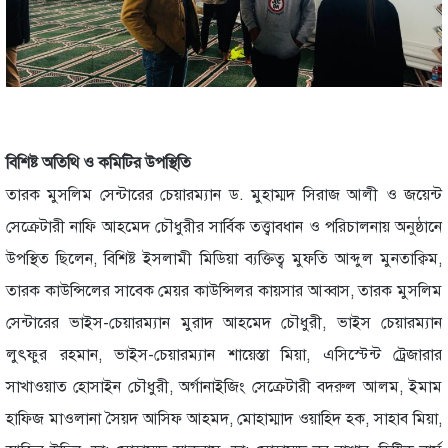
বিশিষ্ট অতিথি ও কমিটির উপস্থিতি
তারক মুসলিম সেন্টারের চেয়ারম্যান ড. মুহাম্মদ সিরাজ আলী ও জয়েন্ট
সেক্রেটারী নাফি আহমেদ চৌধুরীর সার্বিক তত্ত্বাবধান ও পরিচালনায় অনুষ্ঠানে
উপস্থিত ছিলেন, বিশিষ্ট ইসলামী মিডিয়া ব্যক্তিত্ব মুফতি আব্দুল মুনতাক্বিম,
তারক কাউন্সিলের সাবেক মেয়র কাউন্সিলর কায়সার আব্বাস, তারক মুসলিম
সেন্টারের ভাইস-চেয়ারম্যান মুরাদ আহমেদ চৌধুরী, ভাইস চেয়ারম্যান
লুৎফুর রহমান, ভাইস-চেয়ারম্যান শায়েস্তা মিয়া, এসিস্টেন্ট ট্রেজারার
সাখাওয়াত হোসাইন চৌধুরী, অর্গানাইজিং সেক্রেটারী বদরুল আলম, ইমাম
হাফিজ মাওলানা সৈয়দ আসিফ আহমদ, মোহাম্মাদ ওয়াহিদ হক, সাহাব মিয়া,