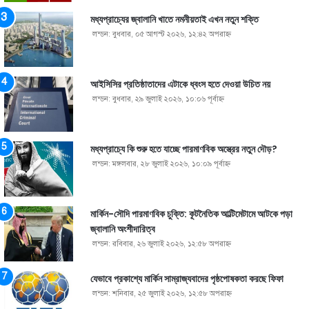
মধ্যপ্রাচ্যের জ্বালানি খাতে নমনীয়তাই এখন নতুন শক্তি
লন্ডন: বুধবার, ০৫ আগস্ট ২০২৬, ১২:৪২ অপরাহ্ণ
আইসিসির প্রতিষ্ঠাতাদের এটাকে ধ্বংস হতে দেওয়া উচিত নয়
লন্ডন: বুধবার, ২৯ জুলাই ২০২৬, ১০:০৬ পূর্বাহ্ণ
মধ্যপ্রাচ্যে কি শুরু হতে যাচ্ছে পারমাণবিক অস্ত্রের নতুন দৌড়?
লন্ডন: মঙ্গলবার, ২৮ জুলাই ২০২৬, ১০:০৯ পূর্বাহ্ণ
মার্কিন-সৌদি পারমাণবিক চুক্তি: কূটনৈতিক আল্টিমেটামে আটকে পড়া
জ্বালানি অংশীদারিত্ব
লন্ডন: রবিবার, ২৬ জুলাই ২০২৬, ১২:৫৮ অপরাহ্ণ
যেভাবে প্রকাশ্যে মার্কিন সাম্রাজ্যবাদের পৃষ্ঠপোষকতা করছে ফিফা
লন্ডন: শনিবার, ২৫ জুলাই ২০২৬, ১২:৫৮ অপরাহ্ণ