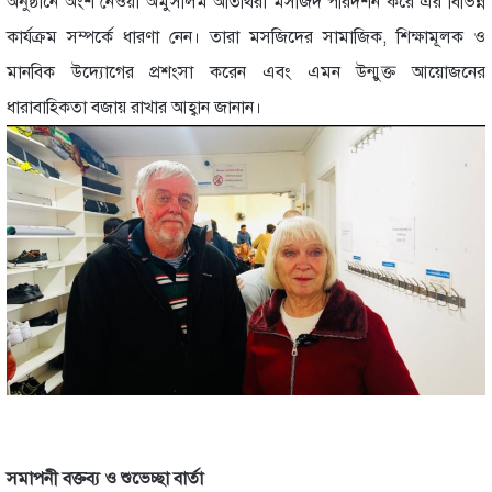
অনুষ্ঠানে অংশ নেওয়া অমুসলিম অতিথিরা মসজিদ পরিদর্শন করে এর বিভিন্ন
কার্যক্রম সম্পর্কে ধারণা নেন। তারা মসজিদের সামাজিক, শিক্ষামূলক ও
মানবিক উদ্যোগের প্রশংসা করেন এবং এমন উন্মুক্ত আয়োজনের
ধারাবাহিকতা বজায় রাখার আহ্বান জানান।
সমাপনী বক্তব্য ও শুভেচ্ছা বার্তা