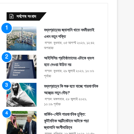
সর্বশেষ সংবাদ
মধ্যপ্রাচ্যের জ্বালানি খাতে নমনীয়তাই
এখন নতুন শক্তি
লন্ডন: বুধবার, ০৫ আগস্ট ২০২৬, ১২:৪২
অপরাহ্ণ
আইসিসির প্রতিষ্ঠাতাদের এটাকে ধ্বংস
হতে দেওয়া উচিত নয়
লন্ডন: বুধবার, ২৯ জুলাই ২০২৬, ১০:০৬
পূর্বাহ্ণ
মধ্যপ্রাচ্যে কি শুরু হতে যাচ্ছে পারমাণবিক
অস্ত্রের নতুন দৌড়?
লন্ডন: মঙ্গলবার, ২৮ জুলাই ২০২৬,
১০:০৯ পূর্বাহ্ণ
মার্কিন-সৌদি পারমাণবিক চুক্তি:
কূটনৈতিক আল্টিমেটামে আটকে পড়া
জ্বালানি অংশীদারিত্ব
লন্ডন: রবিবার, ২৬ জুলাই ২০২৬, ১২:৫৮