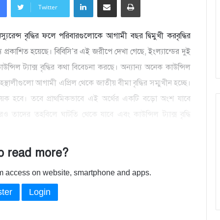
Twitter
্যুরেন্স বৃদ্ধির ফলে পরিবারগুলোকে আগামী বছর দ্বিমুখী করবৃদ্ধির
য প্রকাশিত হয়েছে। বিবিসি’র এই জরীপে দেখা গেছে, ইংল্যান্ডের দুই
ন্সিল ট্যাক্স বৃদ্ধির কথা বিবেচনা করছে। অন্যান্য অনেক কাউন্সিল
হস্থালীগুলো আগামী এপ্রিল থেকে জাতীয় বীমা বৃদ্ধির সম্মুখীন হচ্ছে।
ে সহায়ক হবে। তবে প্রাথমিকভাবে এই অর্থের একটি বড়ো অংশ যাবে
াদের তহবিলে ঘাটতি থেকে যাবে এবং কাউন্সিল ট্যাক্স বৃদ্ধি
o read more?
ium access on website, smartphone and apps.
ter
Login