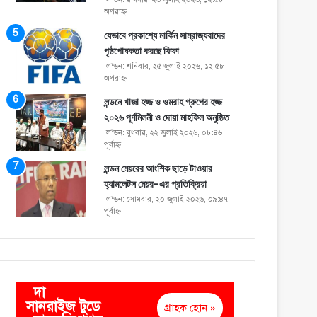
অপরাহ্ণ
যেভাবে প্রকাশ্যে মার্কিন সাম্রাজ্যবাদের
পৃষ্ঠপোষকতা করছে ফিফা
লন্ডন: শনিবার, ২৫ জুলাই ২০২৬, ১২:৫৮
অপরাহ্ণ
লন্ডনে খাজা হজ্জ ও ওমরাহ গ্রুপের হজ্জ
২০২৬ পূর্ণমিলনী ও দোয়া মাহফিল অনুষ্ঠিত
লন্ডন: বুধবার, ২২ জুলাই ২০২৬, ০৮:৪৬
পূর্বাহ্ণ
লন্ডন মেয়রের আংশিক ছাড়ে টাওয়ার
হ্যামলেটস মেয়র-এর প্রতিক্রিয়া
লন্ডন: সোমবার, ২০ জুলাই ২০২৬, ০৯:৪৭
পূর্বাহ্ণ
দা
সানরাইজ টুডে
গ্রাহক হোন »