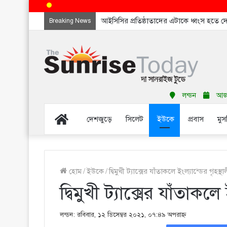
আইসিসির প্রতিষ্ঠাতাদের এটাকে ধ্বংস হতে 
Breaking News
লন্ডন
আজ শ
Home
দেশজুড়ে
সিলেট
ইউকে
প্রবাস
মুস
হোম
/
ইউকে
/
দ্বিমুখী ট্যাক্সের যাঁতাকলে ইংল্যান্ডের গৃহস্থা
দ্বিমুখী ট্যাক্সের যাঁতাকলে 
লন্ডন: রবিবার, ১২ ডিসেম্বর ২০২১, ০৭:৪৯ অপরাহ্ণ