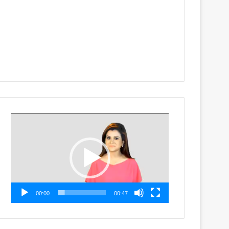
Video
Player
00:00
00:47