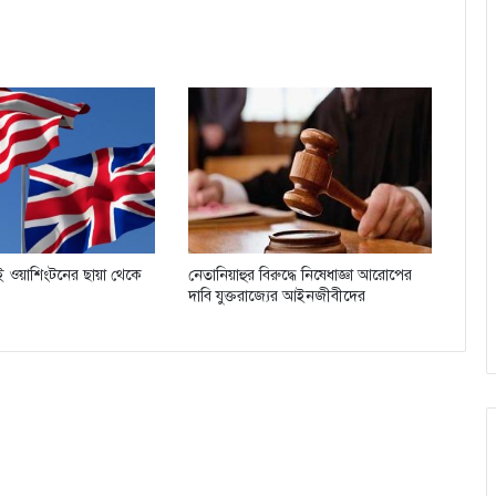
যিই ওয়াশিংটনের ছায়া থেকে
নেতানিয়াহুর বিরুদ্ধে নিষেধাজ্ঞা আরোপের
দাবি যুক্তরাজ্যের আইনজীবীদের