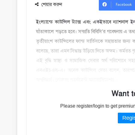
শেয়ার করুন
Facebook
ইংল্যান্ডে কাউন্সিল ট্যাক্স এবং একইভাবে ন্যাশনাল ইনস
যাঁতাকালে পড়তে হবে। সম্প্রতি বিবিসি’র গবেষনায় এ তথ্
তৃতীয়াংশ কাউন্সিলের ফান্ড সার্ভিসকে সহায়তার জন্য কাউ
বলেছে, তারা এমন সিদ্ধান্ত উড়িয়ে দিতে অক্ষম। কর্মরত গৃ
এই বৃদ্ধি স্বাস্থ্য ও সামাজিক সেবার অর্থ পরিশোধ
এনএইচএস-এ। অনেক কাউন্সিল নেতা বলেন, তারপরেও ত
অপরিহার্য। লোকাল গভর্নমেন্ট অ্যাসোসিয়েশন…
Want t
Please register/login to get prem
Regis