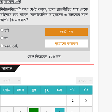
আজকের প্রশ্ন
নির্বাচনবিরোধী কথা যে-ই বলুক, তারা রাজনীতির মাঠ থেকে
মাইনাস হয়ে যাবেন, সালাহউদ্দিন আহমদের এ মন্তব্যের সঙ্গে
আপনি কি একমত?
হ্যাঁ
ভোট দিন
না
পুরোনো ফলাফল
মন্তব্য নেই
ভোট দিয়েছেন ১২৬ জন
আর্কাইভ
সোম
মঙ্গল
বুধ
বৃহ
শুক্র
শনি
রবি
১
২