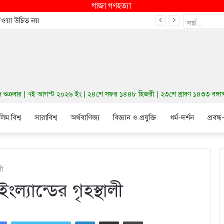
গাজা গণহত্যা
দেওয়া উচিত নয়
ুক্রবার | ৭ই আগস্ট ২০২৬ ইং | ২৪শে সফর ১৪৪৮ হিজরী | ২৩শে শ্রাবণ ১৪৩৩ বঙ্গাব্দ | ব
লিম বিশ্ব
সারাবিশ্ব
অর্থবাণিজ্য
বিজ্ঞান ও প্রযুক্তি
ধর্ম-দর্শন
প্রবন্ধ
লী
ইংল্যান্ডের গৃহস্থালী
LinkedIn
Share via Email
Print