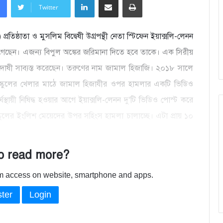
Twitter
প্রতিষ্ঠাতা ও মুসলিম বিদ্বেষী উগ্রপন্থী নেতা স্টিফেন ইয়াক্সলি-লেনন
রেগেছেন। এজন্য বিপুল অঙ্কের জরিমানা দিতে হবে তাকে। এক সিরীয়
ষী সাব্যস্ত করেছেন। তরুণের নাম জামাল হিজাজি। ২০১৮ সালে
 স্কুলের খেলার মাঠে জামাল হিজাযীর ওপর হামলার একটি ভিডিও
্থায়ী নিষিদ্ধ হওয়ার আগে ইয়াক্সলি-লেনন দু‘টি ভিডিও পোস্ট করে
্কুলের ইংলিশ মেয়েদের উপর সহিংস হামলা চালাচ্ছে। এটা প্রায় ১০
o read more?
ium access on website, smartphone and apps.
ter
Login