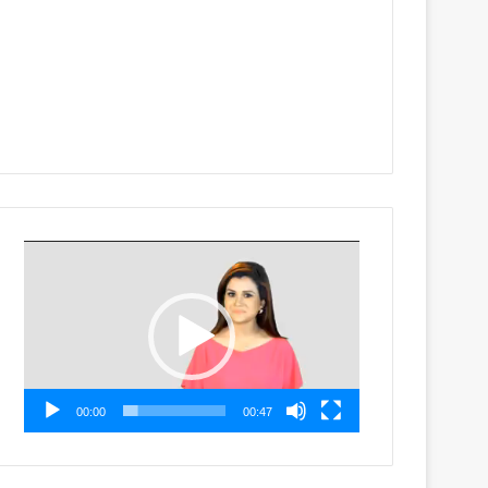
Video
Player
00:00
00:47