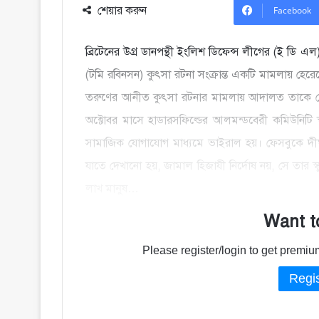
শেয়ার করুন
Facebook
ব্রিটেনের উগ্র ডানপন্থী ইংলিশ ডিফেন্স লীগের (ই ডি এল) 
(টমি রবিনসন) কুৎসা রটনা সংক্রান্ত একটি মামলায় হে
তরুণের আনীত কুৎসা রটনার মামলায় আদালত তাকে দো
অক্টোবর মাসে হাডারসফিল্ডের আলমন্ডবেরী কমিউনিটি
সামাজিক যোগাযোগ মাধ্যমে ভাইরাল হয়। ফেসবুকে দীর্ঘস
যাতে দেখানো হয়, জামাল হিজাযী নির্দোষ নয়, সে তার স
লাখ মানুষ…
Want t
Please register/login to get prem
Regis