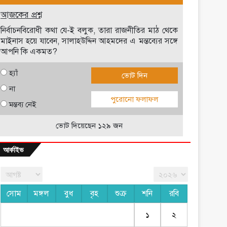
আজকের প্রশ্ন
নির্বাচনবিরোধী কথা যে-ই বলুক, তারা রাজনীতির মাঠ থেকে
মাইনাস হয়ে যাবেন, সালাহউদ্দিন আহমদের এ মন্তব্যের সঙ্গে
আপনি কি একমত?
হ্যাঁ
ভোট দিন
না
পুরোনো ফলাফল
মন্তব্য নেই
ভোট দিয়েছেন ১২৯ জন
আর্কাইভ
সোম
মঙ্গল
বুধ
বৃহ
শুক্র
শনি
রবি
১
২