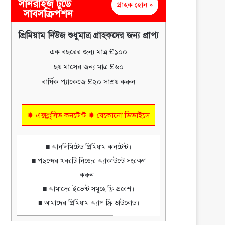
সানরাইজ টুডে
গ্রাহক হোন »
সাবসক্রিপশন
প্রিমিয়াম নিউজ শুধুমাত্র গ্রাহকদের জন্য প্রাপ্য
এক বছরের জন্য মাত্র £১০০
ছয় মাসের জন্য মাত্র £৬০
বার্ষিক প্যাকেজে £২০ সাশ্রয় করুন
✸ এক্সক্লুসিভ কনটেন্ট ✸ যেকোনো ডিভাইসে
■ আনলিমিটেড প্রিমিয়াম কনটেন্ট।
■ পছন্দের খবরটি নিজের অ্যাকাউন্টে সংরক্ষণ
করুন।
■ আমাদের ইভেন্ট সমূহে ফ্রি প্রবেশ।
■ আমাদের প্রিমিয়াম অ্যাপ ফ্রি ডাউনোড।