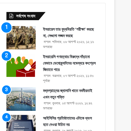
সর্বশেষ সংবাদ
ইসরায়েল তার যুদ্ধবিরতি ‘পরীক্ষা’ করছে
না, সেগুলো লঙ্ঘন করছে
লন্ডন: শনিবার, ০৮ আগস্ট ২০২৬, ১২:১৬
অপরাহ্ণ
ইসরায়েলি গণহত্যার বিরুদ্ধে দাঁড়ানো
যেভাবে ডেমোক্র্যাটদের নভেম্বরে কংগ্রেস
জিতাতে পারে
লন্ডন: শুক্রবার, ০৭ আগস্ট ২০২৬, ১১:৫০
পূর্বাহ্ণ
মধ্যপ্রাচ্যের জ্বালানি খাতে নমনীয়তাই
এখন নতুন শক্তি
লন্ডন: বুধবার, ০৫ আগস্ট ২০২৬, ১২:৪২
অপরাহ্ণ
আইসিসির প্রতিষ্ঠাতাদের এটাকে ধ্বংস
হতে দেওয়া উচিত নয়
লন্ডন: বুধবার, ২৯ জুলাই ২০২৬, ১০:০৬