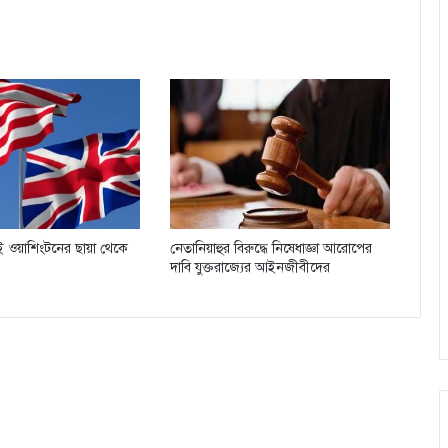
যিই ওয়াশিংটনের ছায়া থেকে
নেতানিয়াহুর বিরুদ্ধে নিষেধাজ্ঞা আরোপের
দাবি যুক্তরাজ্যের আইনজীবীদের