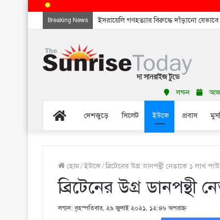
ইসরায়েলি গণহত্যার বিরুদ্ধে দাঁড়ানো যেভাব
Breaking News
লন্ডন
আজ শ
Home
দেশজুড়ে
সিলেট
ইউকে
প্রবাস
মুস
হোম
/
ইউকে
/
ব্রিটেনের উগ্র ডানপন্থী নেতাকে ১ লাখ পাউ
ব্রিটেনের উগ্র ডানপন্থী
লন্ডন: বৃহস্পতিবার, ২৯ জুলাই ২০২১, ১২:৪৬ অপরাহ্ণ