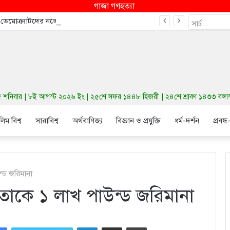
গাজা গণহত্যা
ে ডেমোক্র্যাটদের নভেম্বরে কংগ্রেস জিতাতে পারে
নিবার | ৮ই আগস্ট ২০২৬ ইং | ২৫শে সফর ১৪৪৮ হিজরী | ২৪শে শ্রাবণ ১৪৩৩ বঙ্গাব্দ | ব
লিম বিশ্ব
সারাবিশ্ব
অর্থবাণিজ্য
বিজ্ঞান ও প্রযুক্তি
ধর্ম-দর্শন
প্রবন্ধ
ন্ড জরিমানা
 নেতাকে ১ লাখ পাউন্ড জরিমানা
LinkedIn
Share via Email
Print