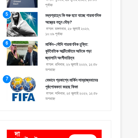
পূর্বাহ্ণ
মধ্যপ্রাচ্যে কি শুরু হতে যাচ্ছে পারমাণবিক
অস্ত্রের নতুন দৌড়?
লন্ডন: মঙ্গলবার, ২৮ জুলাই ২০২৬,
১০:০৯ পূর্বাহ্ণ
মার্কিন-সৌদি পারমাণবিক চুক্তি:
কূটনৈতিক আল্টিমেটামে আটকে পড়া
জ্বালানি অংশীদারিত্ব
লন্ডন: রবিবার, ২৬ জুলাই ২০২৬, ১২:৫৮
অপরাহ্ণ
যেভাবে প্রকাশ্যে মার্কিন সাম্রাজ্যবাদের
পৃষ্ঠপোষকতা করছে ফিফা
লন্ডন: শনিবার, ২৫ জুলাই ২০২৬, ১২:৫৮
অপরাহ্ণ
দা