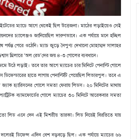
াইটেডের ম্যাচে আগে থেকেই ছিল উত্তেজনা। মাঠের লড়াইয়েও সেই
পিয়নদের চ্যালেঞ্জও জানিয়েছিল দারুণভাবে। এক পর্যায়ে মনে হচ্ছিল
র্যন্ত পেরে ওঠেনি। ম্যাচ জুড়ে নৈপুণ্য দেখানো মোহাম্মদ সালাহর
রুদ্ধশ্বাস থ্রিলারে ‘অল রেড’দের জয় ৪-৩ গোলের ব্যবধানে।
ে জমে উঠে লড়াই। তবে তার আগে ম্যাচের চার মিনিটে পেনাল্টি গোলে
ডিফেন্ডারের হাতে লাগায় পেনাল্টিটি পেয়েছিল লিভারপুল। তবে এ
টে জ্যাক হ্যারিসনের গোলে সমতা ফেরায় লিডস। ২০ মিনিটের মাথায়
্যাট্রিটক ব্যামফোর্ডের গোলে ম্যাচের ৩০ মিনিটে আরেকবার সমতা
ো লিড এনে দেন এই মিশরীয় তারকা। লিড নিয়েই বিরতিতে যায়
 দলেরই ডিফেন্স এদিন বেশ নড়বড়ে ছিল। এক পর্যায়ে ম্যাচের ৬৬