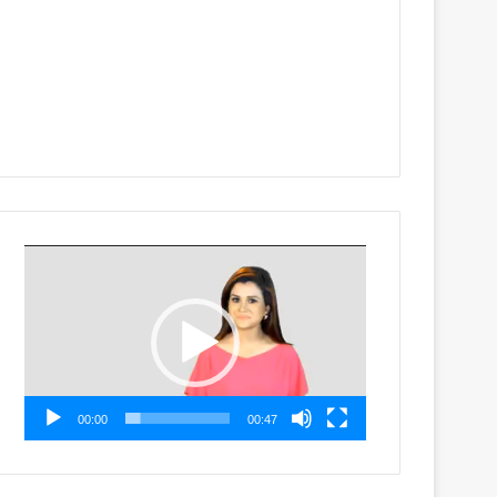
Video
Player
00:00
00:47