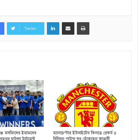
LinkedIn
Share via Email
Print
Twitter
িভিন্ন মসজিদের ইমামদের
ম্যানচেস্টার ইউনাইটেড কিনতে রেকর্ড ৫
ুখর ফুটবল টুর্নামেন্ট
বিলিয়ন পাউন্ড দর হেঁকেছেন কাতারী