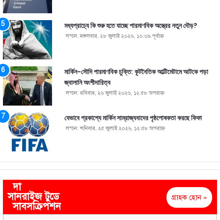
মধ্যপ্রাচ্যে কি শুরু হতে যাচ্ছে পারমাণবিক অস্ত্রের নতুন দৌড়?
লন্ডন: মঙ্গলবার, ২৮ জুলাই ২০২৬, ১০:০৯ পূর্বাহ্ণ
মার্কিন-সৌদি পারমাণবিক চুক্তি: কূটনৈতিক আল্টিমেটামে আটকে পড়া
জ্বালানি অংশীদারিত্ব
লন্ডন: রবিবার, ২৬ জুলাই ২০২৬, ১২:৫৮ অপরাহ্ণ
যেভাবে প্রকাশ্যে মার্কিন সাম্রাজ্যবাদের পৃষ্ঠপোষকতা করছে ফিফা
লন্ডন: শনিবার, ২৫ জুলাই ২০২৬, ১২:৫৮ অপরাহ্ণ
দা
সানরাইজ টুডে
গ্রাহক হোন »
সাবসক্রিপশন