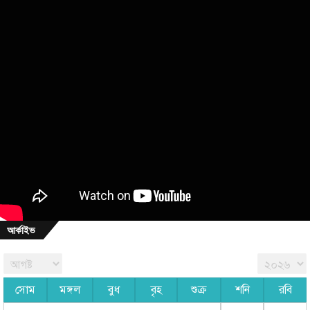
আর্কাইভ
সোম
মঙ্গল
বুধ
বৃহ
শুক্র
শনি
রবি