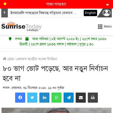
গাজা গণহত্যা
ইসরায়েলি গণহত্যার বিরুদ্ধে দাঁড়ানো যেভাবে ডেমোক্র্যাটদের নভেম্বরে কংগ্রেস জিতাতে পারে
English
Menu
লন্ডন
আজ শনিবার | ৮ই আগস্ট ২০২৬ ইং | ২৫শে সফর ১৪৪৮
হিজরী | ২৪শে শ্রাবণ ১৪৩৩ বঙ্গাব্দ | বর্ষাকাল | দুপুর ১:৩০
হোম
/
একাদশ জাতীয় সংসদ নির্বাচন
৮০ ভাগ ভোট পড়েছে, আর নতুন নির্বাচন
হবে না
লন্ডন: সোমবার, ৩১ ডিসেম্বর ২০১৮, ১১:৩৬ পূর্বাহ্ণ
LinkedIn
WhatsApp
Telegram
Share via Email
Print