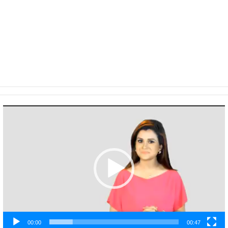
Video
Player
00:00
00:47