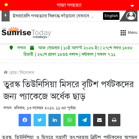
গাজা গণহত্যা
ইসরায়েলি গণহত্যার বিরুদ্ধে দাঁড়ানো যেভাবে ডেমোক্র্যাটদের নভেম্বরে কংগ্রেস জিতাতে পারে
English
Menu
লন্ডন
আজ সোমবার | ১০ই আগস্ট ২০২৬ ইং | ২৭শে সফর ১৪৪৮
হিজরী | ২৬শে শ্রাবণ ১৪৩৩ বঙ্গাব্দ | বর্ষাকাল | সকাল ৭:১১
হোম
/
বিনোদন
তুরস্ক তিউনিসিয়া মিসরে বৃটিশ পর্যটকদের
জন্য প্যাকেজে অর্ধেক ছাড়
লন্ডন: রবিবার, ১৩ নভেম্বর ২০১৬, ১১:৪৫ পূর্বাহ্ণ
LinkedIn
WhatsApp
Telegram
Share via Email
Print
তুরস্ক, তিউনিশিয়া ও মিসরে সন্ত্রাসী তৎপরতায় ব্রিটিশ পর্যটকদের আগমন