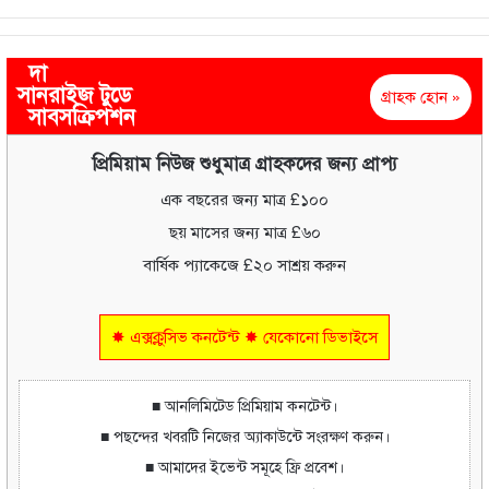
দা
সানরাইজ টুডে
গ্রাহক হোন »
সাবসক্রিপশন
প্রিমিয়াম নিউজ শুধুমাত্র গ্রাহকদের জন্য প্রাপ্য
এক বছরের জন্য মাত্র £১০০
ছয় মাসের জন্য মাত্র £৬০
বার্ষিক প্যাকেজে £২০ সাশ্রয় করুন
✸ এক্সক্লুসিভ কনটেন্ট ✸ যেকোনো ডিভাইসে
■ আনলিমিটেড প্রিমিয়াম কনটেন্ট।
■ পছন্দের খবরটি নিজের অ্যাকাউন্টে সংরক্ষণ করুন।
■ আমাদের ইভেন্ট সমূহে ফ্রি প্রবেশ।