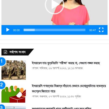
00:00
00:47
সর্বশেষ সংবাদ
ইসরায়েল তার যুদ্ধবিরতি ‘পরীক্ষা’ করছে না, সেগুলো লঙ্ঘন করছে
লন্ডন: শনিবার, ০৮ আগস্ট ২০২৬, ১২:১৬ অপরাহ্ণ
ইসরায়েলি গণহত্যার বিরুদ্ধে দাঁড়ানো যেভাবে ডেমোক্র্যাটদের নভেম্বরে
কংগ্রেস জিতাতে পারে
লন্ডন: শুক্রবার, ০৭ আগস্ট ২০২৬, ১১:৫০ পূর্বাহ্ণ
মধ্যপ্রাচ্যের জ্বালানি খাতে নমনীয়তাই এখন নতুন শক্তি