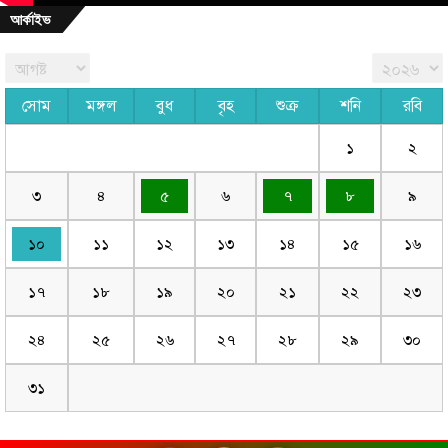
আর্কাইভ
সোম
মঙ্গল
বুধ
বৃহ
শুক্র
শনি
রবি
১
২
৩
৪
৫
৬
৭
৮
৯
১০
১১
১২
১৩
১৪
১৫
১৬
১৭
১৮
১৯
২০
২১
২২
২৩
২৪
২৫
২৬
২৭
২৮
২৯
৩০
৩১