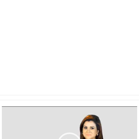
Video
Player