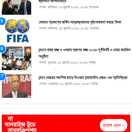
জ্বালানি অংশীদারিত্ব
লন্ডন: রবিবার, ২৬ জুলাই ২০২৬, ১২:৫৮ অপরাহ্ণ
যেভাবে প্রকাশ্যে মার্কিন সাম্রাজ্যবাদের পৃষ্ঠপোষকতা করছে ফিফা
লন্ডন: শনিবার, ২৫ জুলাই ২০২৬, ১২:৫৮ অপরাহ্ণ
লন্ডনে খাজা হজ্জ ও ওমরাহ গ্রুপের হজ্জ ২০২৬ পূর্ণমিলনী ও দোয়া মাহফিল
অনুষ্ঠিত
লন্ডন: বুধবার, ২২ জুলাই ২০২৬, ০৮:৪৬ পূর্বাহ্ণ
লন্ডন মেয়রের আংশিক ছাড়ে টাওয়ার হ্যামলেটস মেয়র-এর প্রতিক্রিয়া
লন্ডন: সোমবার, ২০ জুলাই ২০২৬, ০৯:৪৭ পূর্বাহ্ণ
দা
সানরাইজ টুডে
গ্রাহক হোন »
সাবসক্রিপশন