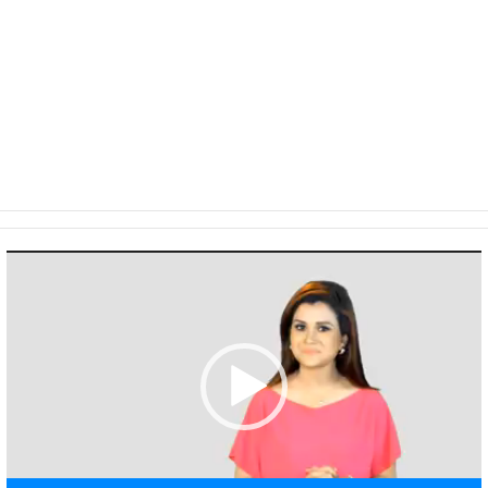
Video
Player