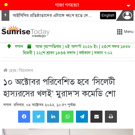
গাজা গণহত্যা
আইসিসির প্রতিষ্ঠাতাদের এটাকে ধ্বংস হতে দেওয়া উচিত নয়
English
Menu
লন্ডন
আজ বৃহস্পতিবার | ৬ই আগস্ট ২০২৬ ইং | ২৩শে সফর ১৪৪৮
হিজরী | ২২শে শ্রাবণ ১৪৩৩ বঙ্গাব্দ | বর্ষাকাল | সকাল ৭:০২
হোম
/
বিনোদন
১০ অক্টোবর পরিবেশিত হবে ‘সিলেটী
হাস্যরসের খলই’ মুরাদ’স কমেডি শো
লন্ডন: রবিবার, ০৯ অক্টোবর ২০২২, ১০:৫৭ পূর্বাহ্ণ
LinkedIn
WhatsApp
Telegram
Share via Email
Print