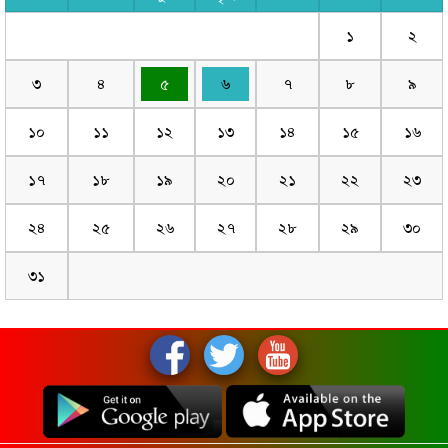
১
২
৩
৪
৫
৬
৭
৮
৯
১০
১১
১২
১৩
১৪
১৫
১৬
১৭
১৮
১৯
২০
২১
২২
২৩
২৪
২৫
২৬
২৭
২৮
২৯
৩০
৩১