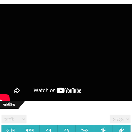
আর্কাইভ
সোম
মঙ্গল
বুধ
বৃহ
শুক্র
শনি
রবি