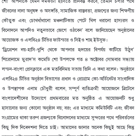
শো’ আপনাকে যেমন দমফাটা হাসিতে প্রানবন্ত করবে, তেমনি চলার পথে
জীবনের নানা অনুষঙ্গ ও অসঙ্গতি, সামাজিক বাস্তবতা, প্রজন্মের জন্য শিক্ষণীয়
কৌতুক এবং চোখধাঁধানো মঞ্চনাটিকায় পেটে খিল ধরানো হাস্যরস ও
বিনোদনে আপনিও নতুনভাবে জেগে ওঠবেন’ বলে জানিয়েছেন অনুষ্ঠানের
আয়োজক ও এলবি২৪ টিভির ফাউন্ডার ও সিইও শাহ ইউসুফ।
‘ড্রিপ্রেশন নয়-হাসি-খুশি থেকে আপনার হৃদয়ের বিপর্যয় কাটিয়ে উঠুন’
শিরোনামে মুরাদ’স কমেডি শো উপলক্ষে গত ৪ অক্টোবর সোমবার সন্ধ্যায়
লন্ডন-বাংলা প্রেসক্লাবে এক মতবিনিময় সভায় তিনি এ কথা বলেন। অনুষ্ঠানে
এলবি২৪ টিভির অনুষ্ঠান বিভাগের প্রধান ও প্রোগ্রাম কো-অর্ডিনেটর সাংবাদিক
ও উপস্থাপক এনাম চৌধুরী বলেন, সম্পূর্ণ ব্যতিক্রমী আয়োজনে ব্রিটেনে
বাংলাদেশীদের উদ্যোগে প্রথমবারের মত অনুষ্ঠিত এ আয়োজনটি শুধু
হাসানোর জন্য কোনো অনুষ্ঠান নয়; বরং এর মাধ্যমে কমিউনিটি এবং জীবন
সংগ্রামের থাকা তরুণ প্রজন্মকে বিনোদনের মাধ্যমে সুন্দরের পথে পরিবর্তনের
কিছু দিক নিৰ্দেশনা দিতে চাই। আমাদের জানার অনেক কিছুই আছে কিন্তু