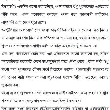
বিশ্বব্যাপী। এতদিন ধারণা করা হচ্ছিল, খৎনা করলে শুধু পুরুষদেরই এইডসের
ঝুঁকি কমে। এখন গবেষকরা বলছেন, খৎনা করা পুরুষসঙ্গী নারীকেও
প্রাণঘাতী রোগ থেকে দূরে রাখে।
অস্ট্রেলিয়ার মেলবোর্নে শেষ হলো আন্তর্জাতিক এইডস সম্মেলন। ২০ দিনের
এ সম্মেলনের শেষ দিনে এক প্রতিবেদনে জানানো হয়, খৎনা করেছেন এমন
পুরুষের সঙ্গে সহবাসে নারীর এইডসে আক্রান্ত হওয়ার ঝুঁকি কম থাকে।
এক দল গবেষকের তৈরি করা এই প্রতিবেদনে আরো জানানো হয়, দক্ষিণ
অ্যামেরিকার কয়েকটি দেশে তথ্যানুসন্ধান করে দেখা গেছে, যেসব নারী শুধু
খৎনা করা পুরুষদের যৌনসংসর্গে গিয়েছেন তাদের এইচআইভি সংক্রমণের
হার যেসব নারী খৎনা না করা পুরুষদের সঙ্গেও মিলিত হয়েছেন, তাদের
তুলনায় কম।
খৎনা না করা পুরুষদের সঙ্গে মিলিত হলে নারীর এইডসে আক্রান্ত হওয়ার ঝুঁকি
শতকরা ১৫ ভাগ বেড়ে যায় বলেও নিবন্ধে উল্লেখ করা হয়।
বিশ্ব স্বাস্থ্য সংস্থা হিউম্যান ইমিউনোডেফিসিয়েন্সি ভাইরাস বা এইচআইভির