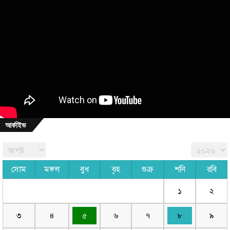
আর্কাইভ
সোম
মঙ্গল
বুধ
বৃহ
শুক্র
শনি
রবি
১
২
৩
৪
৫
৬
৭
৮
৯