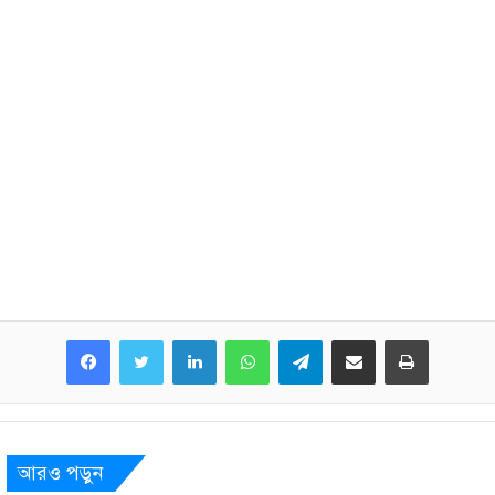
LinkedIn
WhatsApp
Telegram
Share via Email
Print
আরও পড়ুন