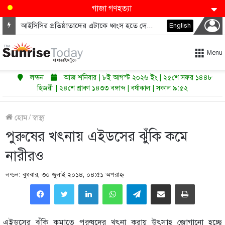
গাজা গণহত্যা
আইসিসির প্রতিষ্ঠাতাদের এটাকে ধ্বংস হতে দেওয়া উচিত নয়
English
Menu
লন্ডন
আজ শনিবার | ৮ই আগস্ট ২০২৬ ইং | ২৫শে সফর ১৪৪৮
হিজরী | ২৪শে শ্রাবণ ১৪৩৩ বঙ্গাব্দ | বর্ষাকাল | সকাল ৯:৫২
হোম
/
স্বাস্থ্য
পুরুষের খৎনায় এইডসের ঝুঁকি কমে
নারীরও
লন্ডন: বুধবার, ৩০ জুলাই ২০১৪, ০৪:৫১ অপরাহ্ণ
LinkedIn
WhatsApp
Telegram
Share via Email
Print
এইডসের ঝুঁকি কমাতে পুরুষদের খৎনা করায় উৎসাহ জোগানো হচ্ছে