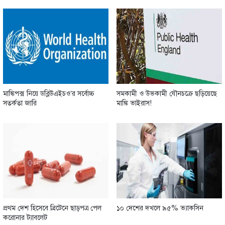
মাঙ্কিপক্স নিয়ে ডব্লিউএইচও’র সর্বোচ্চ
সমকামী ও উভকামী যৌনচক্রে ছড়িয়েছে
সতর্কতা জারি
মাঙ্কি ভাইরাস!
প্রথম দেশ হিসেবে ব্রিটেনে ছাড়পত্র পেল
১০ দেশের দখলে ৯৫% ভ্যাকসিন
করোনার ট্যাবলেট