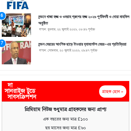
লন্ডনে খাজা হজ্জ ও ওমরাহ গ্রুপের হজ্জ ২০২৬ পূর্ণমিলনী ও দোয়া মাহফিল
অনুষ্ঠিত
লন্ডন: বুধবার, ২২ জুলাই ২০২৬, ০৮:৪৬ পূর্বাহ্ণ
লন্ডন মেয়রের আংশিক ছাড়ে টাওয়ার হ্যামলেটস মেয়র-এর প্রতিক্রিয়া
লন্ডন: সোমবার, ২০ জুলাই ২০২৬, ০৯:৪৭ পূর্বাহ্ণ
দা
সানরাইজ টুডে
গ্রাহক হোন »
সাবসক্রিপশন
প্রিমিয়াম নিউজ শুধুমাত্র গ্রাহকদের জন্য প্রাপ্য
এক বছরের জন্য মাত্র £১০০
ছয় মাসের জন্য মাত্র £৬০