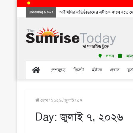
আইসিসির প্রতিষ্ঠাতাদের এটাকে ধ্বংস হতে 
Breaking News
লন্ডন
আজ শ
Home
দেশজুড়ে
সিলেট
ইউকে
প্রবাস
মুস
হোম
/
২০২৬
/
জুলাই
/
০৭
Day:
জুলাই ৭, ২০২৬