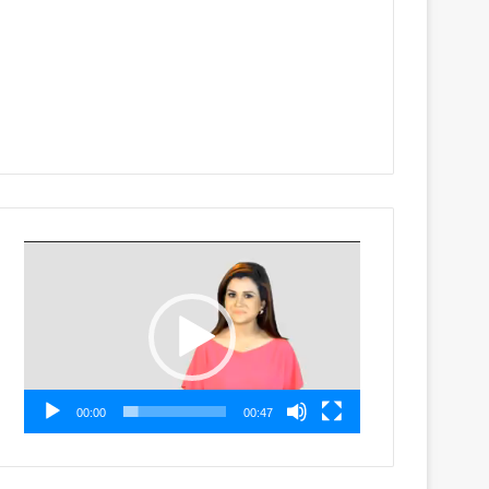
Video
Player
00:00
00:47