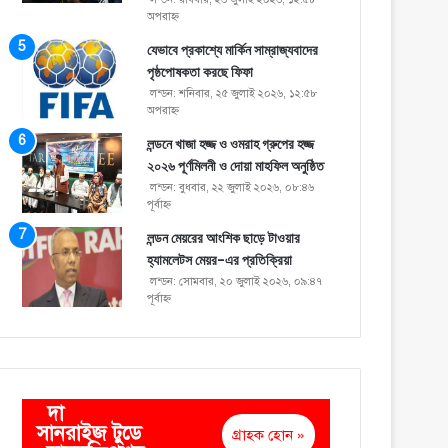
অপরাহ্ণ
যেভাবে প্রকাশ্যে মার্কিন সাম্রাজ্যবাদের
পৃষ্ঠপোষকতা করছে ফিফা
লন্ডন: শনিবার, ২৫ জুলাই ২০২৬, ১২:৫৮
অপরাহ্ণ
লন্ডনে খাজা হজ্জ ও ওমরাহ গ্রুপের হজ্জ
২০২৬ পূর্ণমিলনী ও দোয়া মাহফিল অনুষ্ঠিত
লন্ডন: বুধবার, ২২ জুলাই ২০২৬, ০৮:৪৬
পূর্বাহ্ণ
লন্ডন মেয়রের আংশিক ছাড়ে টাওয়ার
হ্যামলেটস মেয়র-এর প্রতিক্রিয়া
লন্ডন: সোমবার, ২০ জুলাই ২০২৬, ০৯:৪৭
পূর্বাহ্ণ
দা
সানরাইজ টুডে
গ্রাহক হোন »