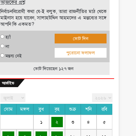
আজকের প্রশ্ন
নির্বাচনবিরোধী কথা যে-ই বলুক, তারা রাজনীতির মাঠ থেকে
মাইনাস হয়ে যাবেন, সালাহউদ্দিন আহমদের এ মন্তব্যের সঙ্গে
আপনি কি একমত?
হ্যাঁ
ভোট দিন
না
পুরোনো ফলাফল
মন্তব্য নেই
ভোট দিয়েছেন ১২৭ জন
আর্কাইভ
সোম
মঙ্গল
বুধ
বৃহ
শুক্র
শনি
রবি
১
২
৩
৪
৫