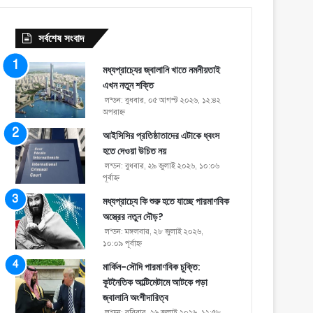
সর্বশেষ সংবাদ
মধ্যপ্রাচ্যের জ্বালানি খাতে নমনীয়তাই
এখন নতুন শক্তি
লন্ডন: বুধবার, ০৫ আগস্ট ২০২৬, ১২:৪২
অপরাহ্ণ
আইসিসির প্রতিষ্ঠাতাদের এটাকে ধ্বংস
হতে দেওয়া উচিত নয়
লন্ডন: বুধবার, ২৯ জুলাই ২০২৬, ১০:০৬
পূর্বাহ্ণ
মধ্যপ্রাচ্যে কি শুরু হতে যাচ্ছে পারমাণবিক
অস্ত্রের নতুন দৌড়?
লন্ডন: মঙ্গলবার, ২৮ জুলাই ২০২৬,
১০:০৯ পূর্বাহ্ণ
মার্কিন-সৌদি পারমাণবিক চুক্তি:
কূটনৈতিক আল্টিমেটামে আটকে পড়া
জ্বালানি অংশীদারিত্ব
লন্ডন: রবিবার, ২৬ জুলাই ২০২৬, ১২:৫৮