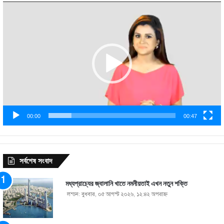
Video
Player
00:00
00:47
সর্বশেষ সংবাদ
মধ্যপ্রাচ্যের জ্বালানি খাতে নমনীয়তাই এখন নতুন শক্তি
লন্ডন: বুধবার, ০৫ আগস্ট ২০২৬, ১২:৪২ অপরাহ্ণ