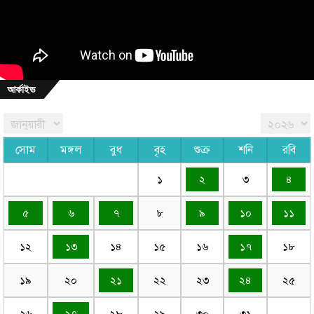
আর্কাইভ
সোম
মঙ্গল
বুধ
বৃহ
শুক্র
শনি
রবি
১
২
৩
৪
৫
৬
৭
৮
৯
১০
১১
১২
১৩
১৪
১৫
১৬
১৭
১৮
১৯
২০
২১
২২
২৩
২৪
২৫