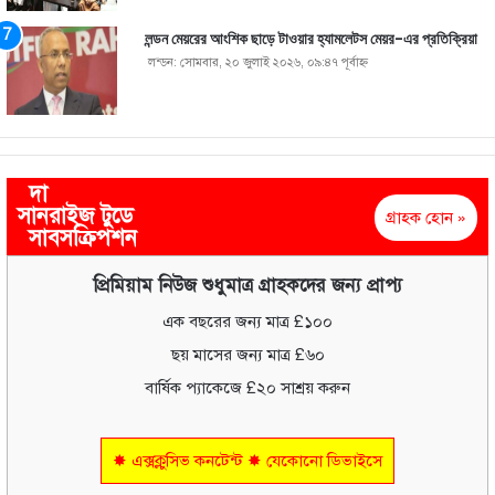
লন্ডন মেয়রের আংশিক ছাড়ে টাওয়ার হ্যামলেটস মেয়র-এর প্রতিক্রিয়া
লন্ডন: সোমবার, ২০ জুলাই ২০২৬, ০৯:৪৭ পূর্বাহ্ণ
দা
সানরাইজ টুডে
গ্রাহক হোন »
সাবসক্রিপশন
প্রিমিয়াম নিউজ শুধুমাত্র গ্রাহকদের জন্য প্রাপ্য
এক বছরের জন্য মাত্র £১০০
ছয় মাসের জন্য মাত্র £৬০
বার্ষিক প্যাকেজে £২০ সাশ্রয় করুন
✸ এক্সক্লুসিভ কনটেন্ট ✸ যেকোনো ডিভাইসে