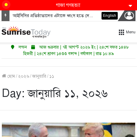
গাজা গণহত্যা
আইসিসির প্রতিষ্ঠাতাদের এটাকে ধ্বংস হতে দেওয়া উচিত নয়
English
Menu
লন্ডন
আজ শুক্রবার | ৭ই আগস্ট ২০২৬ ইং | ২৪শে সফর ১৪৪৮
হিজরী | ২৪শে শ্রাবণ ১৪৩৩ বঙ্গাব্দ | বর্ষাকাল | রাত ১০:৪৯
হোম
/
২০২৬
/
জানুয়ারি
/
১১
Day:
জানুয়ারি ১১, ২০২৬