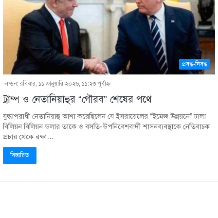
প্রবন্ধ-নিবন্ধ
লন্ডন: রবিবার, ১১ জানুয়ারি ২০২৬, ১১:২৩ পূর্বাহ্ণ
ট্রাম্প ও নেতানিয়াহুর “গৌরব” শেষের পথে
যুদ্ধাপরাধী নেতানিয়াহু আশা করেছিলেন যে ইসরায়েলের “ইমেজ উন্নয়নে” ঢালা
বিলিয়ন বিলিয়ন ডলার তাকে ও বসতি-উপনিবেশবাদী শাসনব্যবস্থাকে নেতিবাচক
প্রচার থেকে রক্ষা…
বিস্তারিত