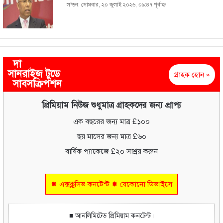
লন্ডন: সোমবার, ২০ জুলাই ২০২৬, ০৯:৪৭ পূর্বাহ্ণ
দা
সানরাইজ টুডে
গ্রাহক হোন »
সাবসক্রিপশন
প্রিমিয়াম নিউজ শুধুমাত্র গ্রাহকদের জন্য প্রাপ্য
এক বছরের জন্য মাত্র £১০০
ছয় মাসের জন্য মাত্র £৬০
বার্ষিক প্যাকেজে £২০ সাশ্রয় করুন
✸ এক্সক্লুসিভ কনটেন্ট ✸ যেকোনো ডিভাইসে
■ আনলিমিটেড প্রিমিয়াম কনটেন্ট।