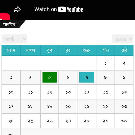
আর্কাইভ
সোম
মঙ্গল
বুধ
বৃহ
শুক্র
শনি
রবি
১
২
৩
৪
৫
৬
৭
৮
৯
১০
১১
১২
১৩
১৪
১৫
১৬
১৭
১৮
১৯
২০
২১
২২
২৩
২৪
২৫
২৬
২৭
২৮
২৯
৩০