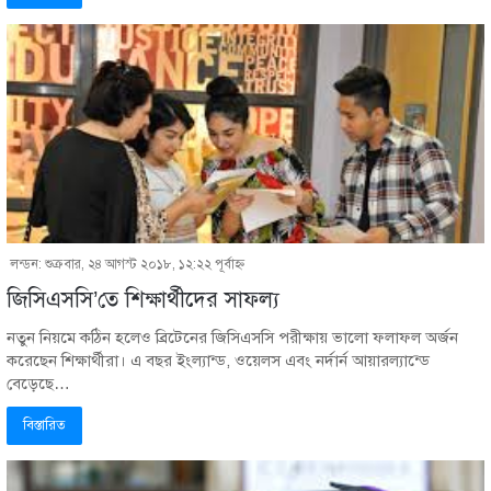
লন্ডন: শুক্রবার, ২৪ আগস্ট ২০১৮, ১২:২২ পূর্বাহ্ণ
জিসিএসসি’তে শিক্ষার্থীদের সাফল্য
নতুন নিয়মে কঠিন হলেও ব্রিটেনের জিসিএসসি পরীক্ষায় ভালো ফলাফল অর্জন
করেছেন শিক্ষার্থীরা। এ বছর ইংল্যান্ড, ওয়েলস এবং নর্দার্ন আয়ারল্যান্ডে
বেড়েছে…
বিস্তারিত