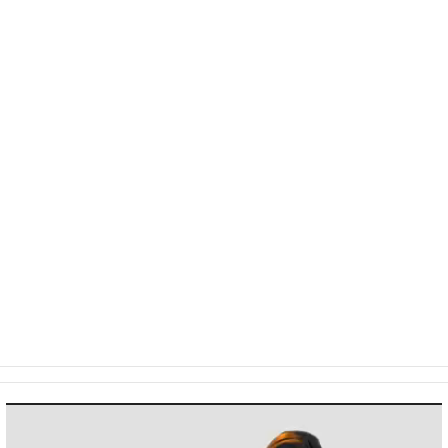
Video
Player