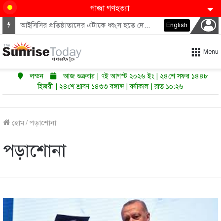
গাজা গণহত্যা
মধ্যপ্রাচ্যে কি শুরু হতে যাচ্ছে পারমাণবিক অস্ত্রের নতুন দৌড়?
English
Menu
লন্ডন
আজ শুক্রবার | ৭ই আগস্ট ২০২৬ ইং | ২৪শে সফর ১৪৪৮
হিজরী | ২৪শে শ্রাবণ ১৪৩৩ বঙ্গাব্দ | বর্ষাকাল | রাত ১০:২৬
হোম
/
পড়াশোনা
পড়াশোনা