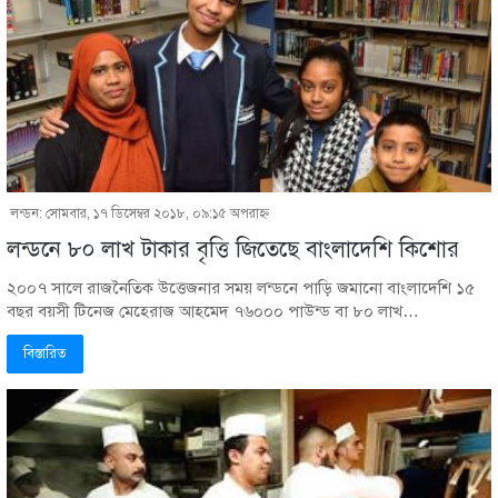
লন্ডন: সোমবার, ১৭ ডিসেম্বর ২০১৮, ০৯:১৫ অপরাহ্ণ
লন্ডনে ৮০ লাখ টাকার বৃত্তি জিতেছে বাংলাদেশি কিশোর
২০০৭ সালে রাজনৈতিক উত্তেজনার সময় লন্ডনে পাড়ি জমানো বাংলাদেশি ১৫
বছর বয়সী টিনেজ মেহেরাজ আহমেদ ৭৬০০০ পাউন্ড বা ৮০ লাখ…
বিস্তারিত