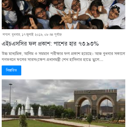
লন্ডন: বুধবার, ১৭ জুলাই ২০১৯, ০৮:৩৪ পূর্বাহ্ণ
এইচএসসির ফল প্রকাশ: পাশের হার ৭৩.৯৩%
উচ্চ মাধ্যমিক, আলিম ও সমমান পরীক্ষার ফল প্রকাশ হয়েছে। আজ বুধবার সকালে
গণভবনে ফলের সারসংক্ষেপ প্রধানমন্ত্রী শেখ হাসিনার হাতে তুলে…
বিস্তারিত