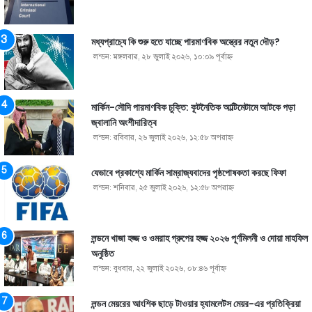
মধ্যপ্রাচ্যে কি শুরু হতে যাচ্ছে পারমাণবিক অস্ত্রের নতুন দৌড়?
লন্ডন: মঙ্গলবার, ২৮ জুলাই ২০২৬, ১০:০৯ পূর্বাহ্ণ
মার্কিন-সৌদি পারমাণবিক চুক্তি: কূটনৈতিক আল্টিমেটামে আটকে পড়া
জ্বালানি অংশীদারিত্ব
লন্ডন: রবিবার, ২৬ জুলাই ২০২৬, ১২:৫৮ অপরাহ্ণ
যেভাবে প্রকাশ্যে মার্কিন সাম্রাজ্যবাদের পৃষ্ঠপোষকতা করছে ফিফা
লন্ডন: শনিবার, ২৫ জুলাই ২০২৬, ১২:৫৮ অপরাহ্ণ
লন্ডনে খাজা হজ্জ ও ওমরাহ গ্রুপের হজ্জ ২০২৬ পূর্ণমিলনী ও দোয়া মাহফিল
অনুষ্ঠিত
লন্ডন: বুধবার, ২২ জুলাই ২০২৬, ০৮:৪৬ পূর্বাহ্ণ
লন্ডন মেয়রের আংশিক ছাড়ে টাওয়ার হ্যামলেটস মেয়র-এর প্রতিক্রিয়া