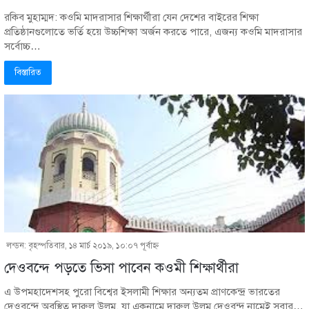
রকিব মুহাম্মদ: কওমি মাদরাসার শিক্ষার্থীরা যেন দেশের বাইরের শিক্ষা
প্রতিষ্ঠানগুলোতে ভর্তি হয়ে উচ্চশিক্ষা অর্জন করতে পারে, এজন্য কওমি মাদরাসার
সর্বোচ্চ…
বিস্তারিত
লন্ডন: বৃহস্পতিবার, ১৪ মার্চ ২০১৯, ১০:০৭ পূর্বাহ্ণ
দেওবন্দে পড়তে ভিসা পাবেন কওমী শিক্ষার্থীরা
এ উপমহাদেশসহ পুরো বিশ্বের ইসলামী শিক্ষার অন্যতম প্রাণকেন্দ্র ভারতের
দেওবন্দে অবস্থিত দারুল উলুম, যা একনামে দারুল উলূম দেওবন্দ নামেই সবার…