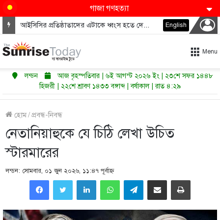
গাজা গণহত্যা
মধ্যপ্রাচ্যে কি শুরু হতে যাচ্ছে পারমাণবিক অস্ত্রের নতুন দৌড়?
English
Menu
লন্ডন
আজ বৃহস্পতিবার | ৬ই আগস্ট ২০২৬ ইং | ২৩শে সফর ১৪৪৮
হিজরী | ২২শে শ্রাবণ ১৪৩৩ বঙ্গাব্দ | বর্ষাকাল | রাত ৪:২৯
হোম
/
প্রবন্ধ-নিবন্ধ
নেতানিয়াহুকে যে চিঠি লেখা উচিত
স্টারমারের
লন্ডন: সোমবার, ০১ জুন ২০২৬, ১১:৪৭ পূর্বাহ্ণ
LinkedIn
WhatsApp
Telegram
Share via Email
Print