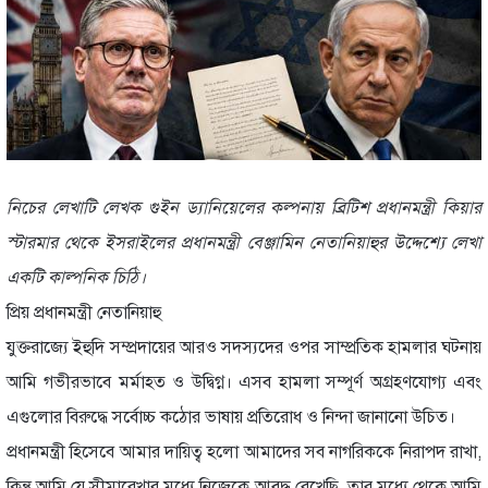
নিচের লেখাটি লেখক গুইন ড্যানিয়েলের কল্পনায় ব্রিটিশ প্রধানমন্ত্রী কিয়ার
স্টারমার থেকে ইসরাইলের প্রধানমন্ত্রী বেঞ্জামিন নেতানিয়াহুর উদ্দেশ্যে লেখা
একটি কাল্পনিক চিঠি।
প্রিয় প্রধানমন্ত্রী নেতানিয়াহু
যুক্তরাজ্যে ইহুদি সম্প্রদায়ের আরও সদস্যদের ওপর সাম্প্রতিক হামলার ঘটনায়
আমি গভীরভাবে মর্মাহত ও উদ্বিগ্ন। এসব হামলা সম্পূর্ণ অগ্রহণযোগ্য এবং
এগুলোর বিরুদ্ধে সর্বোচ্চ কঠোর ভাষায় প্রতিরোধ ও নিন্দা জানানো উচিত।
প্রধানমন্ত্রী হিসেবে আমার দায়িত্ব হলো আমাদের সব নাগরিককে নিরাপদ রাখা,
কিন্তু আমি যে সীমারেখার মধ্যে নিজেকে আবদ্ধ রেখেছি, তার মধ্যে থেকে আমি