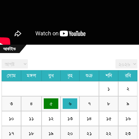
আর্কাইভ
সোম
মঙ্গল
বুধ
বৃহ
শুক্র
শনি
রবি
১
২
৩
৪
৫
৬
৭
৮
৯
১০
১১
১২
১৩
১৪
১৫
১৬
১৭
১৮
১৯
২০
২১
২২
২৩