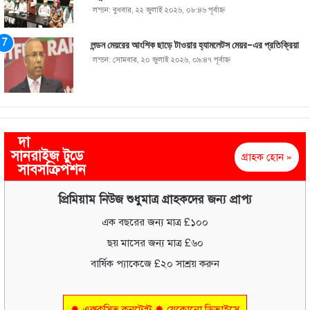
লন্ডন: বুধবার, ২২ জুলাই ২০২৬, ০৮:৪৬ পূর্বাহ্ণ
লন্ডন মেয়রের আংশিক ছাড়ে টাওয়ার হ্যামলেটস মেয়র-এর প্রতিক্রিয়া
লন্ডন: সোমবার, ২০ জুলাই ২০২৬, ০৯:৪৭ পূর্বাহ্ণ
দা
সানরাইজ টুডে
গ্রাহক হোন »
সাবসক্রিপশন
প্রিমিয়াম নিউজ শুধুমাত্র গ্রাহকদের জন্য প্রাপ্য
এক বছরের জন্য মাত্র £১০০
ছয় মাসের জন্য মাত্র £৬০
বার্ষিক প্যাকেজে £২০ সাশ্রয় করুন
✸ এক্সক্লুসিভ কনটেন্ট ✸ যেকোনো ডিভাইসে