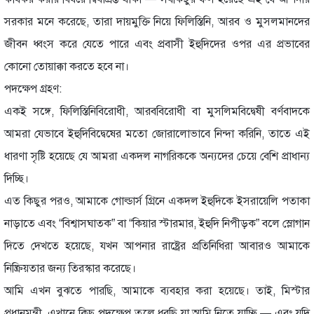
সরকার মনে করেছে, তারা দায়মুক্তি নিয়ে ফিলিস্তিনি, আরব ও মুসলমানদের
জীবন ধ্বংস করে যেতে পারে এবং প্রবাসী ইহুদিদের ওপর এর প্রভাবের
কোনো তোয়াক্কা করতে হবে না।
পদক্ষেপ গ্রহণ:
একই সঙ্গে, ফিলিস্তিনিবিরোধী, আরববিরোধী বা মুসলিমবিদ্বেষী বর্ণবাদকে
আমরা যেভাবে ইহুদিবিদ্বেষের মতো জোরালোভাবে নিন্দা করিনি, তাতে এই
ধারণা সৃষ্টি হয়েছে যে আমরা একদল নাগরিককে অন্যদের চেয়ে বেশি প্রাধান্য
দিচ্ছি।
এত কিছুর পরও, আমাকে গোল্ডার্স গ্রিনে একদল ইহুদিকে ইসরায়েলি পতাকা
নাড়াতে এবং “বিশ্বাসঘাতক” বা “কিয়ার স্টারমার, ইহুদি নিপীড়ক” বলে স্লোগান
দিতে দেখতে হয়েছে, যখন আপনার রাষ্ট্রের প্রতিনিধিরা আবারও আমাকে
নিষ্ক্রিয়তার জন্য তিরস্কার করেছে।
আমি এখন বুঝতে পারছি, আমাকে ব্যবহার করা হয়েছে। তাই, মিস্টার
প্রধানমন্ত্রী, এখানে কিছু পদক্ষেপ তুলে ধরছি যা আমি নিতে যাচ্ছি — এবং যদি