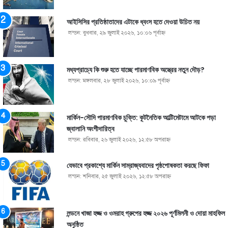
আইসিসির প্রতিষ্ঠাতাদের এটাকে ধ্বংস হতে দেওয়া উচিত নয়
লন্ডন: বুধবার, ২৯ জুলাই ২০২৬, ১০:০৬ পূর্বাহ্ণ
মধ্যপ্রাচ্যে কি শুরু হতে যাচ্ছে পারমাণবিক অস্ত্রের নতুন দৌড়?
লন্ডন: মঙ্গলবার, ২৮ জুলাই ২০২৬, ১০:০৯ পূর্বাহ্ণ
মার্কিন-সৌদি পারমাণবিক চুক্তি: কূটনৈতিক আল্টিমেটামে আটকে পড়া
জ্বালানি অংশীদারিত্ব
লন্ডন: রবিবার, ২৬ জুলাই ২০২৬, ১২:৫৮ অপরাহ্ণ
যেভাবে প্রকাশ্যে মার্কিন সাম্রাজ্যবাদের পৃষ্ঠপোষকতা করছে ফিফা
লন্ডন: শনিবার, ২৫ জুলাই ২০২৬, ১২:৫৮ অপরাহ্ণ
লন্ডনে খাজা হজ্জ ও ওমরাহ গ্রুপের হজ্জ ২০২৬ পূর্ণমিলনী ও দোয়া মাহফিল
অনুষ্ঠিত