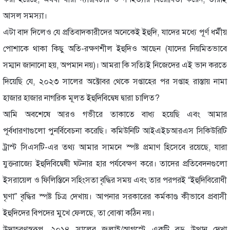
আসল সমস্যা।
এটা বাদ দিলেও যে প্রতিবাদকারীদের অনেকেই ইহুদি, যাদের মধ্যে পূর্ণ ধর্মীয়
পোশাকে থাকা কিছু অতি-রক্ষণশীল ইহুদিও আছেন (যাদের নিয়মিতভাবে
সম্মান জানানো হয়, অপমান নয়)। আমরা কি সত্যিই নিজেদের এই ভান করতে
দিয়েছি যে, ২০২৩ সালের অক্টোবর থেকে সপ্তাহের পর সপ্তাহ রাস্তায় নামা
হাজার হাজার নাগরিক মূলত ইহুদিবিদ্বেষ দ্বারা চালিত?
আমি অবশেষে আরও গভীরে তাকাতে বাধ্য হয়েছি এবং আমার
পূর্বধারণাগুলো পুনর্বিবেচনা করেছি। কমিউনিটি আইএইচআরএস সিকিউরিটি
ট্রাস্ট সিএসটি-এর তথ্য আমার সামনে স্পষ্ট প্রমাণ হিসেবে রয়েছে, যারা
যুক্তরাজ্যে ইহুদিবিদ্বেষী ঘটনার হার পর্যবেক্ষণ করে। তাদের প্রতিবেদনগুলো
ইসরায়েল ও ফিলিস্তিনে সহিংসতা বৃদ্ধির সময় এবং তার পরপরই “ইহুদিবিরোধী
ঘৃণা” বৃদ্ধির স্পষ্ট চিত্র দেখায়। আপনার সরকারের কর্মকাণ্ড কীভাবে প্রবাসী
ইহুদিদের বিপদের মুখে ফেলছে, তা বোঝা কঠিন নয়।
উদাহরণস্বরূপ, ২০১৪ সালের জুলাই/আগস্টে একটি বড় উত্থান দেখা