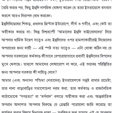
তৈরি করার পর, কিছু ইহুদি নাগরিক ঘোষণা করেন যে তারা ইসরায়েলে বসবাস
করলে আরও নিরাপদ বোধ করবেন।
ইহুদিবিদ্বেষের শিকড়, প্রধানত খ্রিস্টান ইউরোপে, দীর্ঘ ও গভীর, এবং কেউ তা
অস্বীকার করছে না। কিন্তু বিশ্বব্যাপী “আমাদের ইহুদি ভাইবোনদের” নিয়ে
আপনার ধার্মিক উদ্বেগ সত্ত্বেও এবং ইহুদিদের ওপর হামলাকারীরাই নিজেদের
অপরাধের জন্য দায়ী — এই স্পষ্ট সত্য সত্ত্বেও — এটা বোঝা কঠিন নয় যে
আপনার সরকারের কর্মকাণ্ড কীভাবে বেপরোয়াভাবে প্রবাসী ইহুদিদের বিপদের
মুখে ফেলছে। তাহলে আমাদের দোষারোপ না করে, এই ভয়াবহ পরিস্থিতির
জন্য আপনার সরকার কী দায়িত্ব নেবে?
আমার (এবং অন্যান্য পশ্চিমা নেতাদের) ইসরায়েলকে সন্তুষ্ট রাখার প্রচেষ্টা,
তার নানা বাড়াবাড়ির সমালোচনা নরম করা, তার কর্মকাণ্ড ও রাজনৈতিক
কাঠামোকে “গণহত্যা” বা “বর্ণবাদ” বলতে অস্বীকার করা এবং আন্তর্জাতিক
অপরাধ আদালত আপনার বিরুদ্ধে যে গ্রেপ্তারি পরোয়ানা জারি করেছে তা
কার্যকর করার বিষয়ে দ্বিধাগ্রস্ত থাকা — সবকিছুর ফল হয়েছে এই যে আপনার