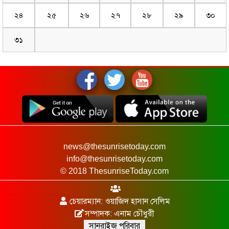
২৪
২৫
২৬
২৭
২৮
২৯
৩০
৩১
news@thesunrisetoday.com
info@thesunrisetoday.com
© 2018 ThesunriseToday.com
চেয়ারম্যান: ওয়াজিদ হাসান সেলিম
সম্পাদক: এনাম চৌধুরী
সানরাইজ পরিবার