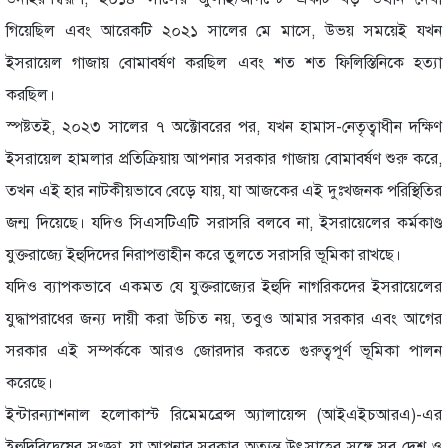
গিয়েছিল এবং আরেকটি ২০২১ সালের মে মাসে, উভয় সময়েই যখন
ইসরায়েল গাজায় বোমাবর্ষণ করছিল এবং শত শত ফিলিস্তিনিকে হত্যা
করছিল।
স্পষ্টতই, ২০২৩ সালের ৭ অক্টোবরের পর, যখন হামাস-নেতৃত্বাধীন দক্ষিণ
ইসরায়েল হামলার প্রতিক্রিয়ায় আপনার সরকার গাজায় বোমাবর্ষণ শুরু করে,
তখন এই হার নাটকীয়ভাবে বেড়ে যায়, যা আজকের এই দুঃখজনক পরিস্থিতির
জন্ম দিয়েছে। যদিও সিএসটিএটি সরাসরি বলবে না, ইসরায়েলের কর্মকাণ্ড
যুক্তরাজ্যে ইহুদিদের নিরাপত্তাহীন করে তুলতে সরাসরি ভূমিকা রাখছে।
যদিও ব্যাপকভাবে একমত যে যুক্তরাজ্যের ইহুদি নাগরিকদের ইসরায়েলের
যুদ্ধাপরাধের জন্য দায়ী করা উচিত নয়, তবুও আমার সরকার এবং আগের
সরকার এই সম্পর্ককে আরও জোরদার করতে গুরুত্বপূর্ণ ভূমিকা পালন
করেছে।
ইন্টারন্যাশনাল হলোকাস্ট রিমেমব্রেন্স অ্যালায়েন্স (আইএইচআরএ)-এর
ইহুদিবিদ্বেষের সংজ্ঞা, যা আপনার সরকার অত্যন্ত উৎসাহের সঙ্গে সব দেশ ও