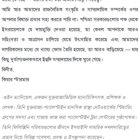
আমি আর আমাদের রাজনৈতিক সংস্কৃতি ও সাম্প্রদায়িক সম্পর্কের ওপর
আপনার বিষাক্ত প্রভাব সহ্য করতে পারি না। পশ্চিমা সরকারগুলোর পক্ষ থেকে
ইসরায়েলকে যে দায়মুক্তি দেওয়া হয়েছে, তা কেবল আপনাকে আরও
সহিংসতা ও আগ্রাসন চালিয়ে যেতে উৎসাহিত করেছে এবং আমাদের
নাগরিকদের মধ্যে যে ন্যায্য ক্ষোভ তৈরি হয়েছে, তা আরও বাড়িয়েছে — যার
কিছু দুর্ভাগ্যজনকভাবে ইহুদি সম্প্রদায়ের দিকে ঘুরে গেছে।
বিনীত,
কিয়ার স্টারমার
-গুইন ড্যানিয়েল, একজন যুক্তরাজ্যভিত্তিক মনোচিকিৎসক, প্রশিক্ষক ও
লেখক। তিনি যুক্তরাজ্য-প্যালেস্টাইন মানসিক স্বাস্থ্য নেটওয়ার্কের স্টিয়ারিং
গ্রুপের সদস্য এবং গাজায় কাজ করা প্যালেস্টাইন ট্রমা সেন্টারের পৃষ্ঠপোষক।
তিনি ফিলিস্তিনি পরিবারগুলোর জীবনে ইসরাইলি সামরিক দখলদারিত্বের
প্রভাব নিয়ে বিভিন্ন গবেষণা, প্রবন্ধ ও উপস্থাপনা করেছেন।