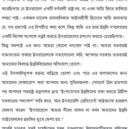
করেছিলাম যে ইসরায়েল একটি বর্ণবাদী রাষ্ট্র নয়, যা এখন আমি ফিরে তাকিয়ে
লজ্জা পাই। একজন সাবেক মানবাধিকার আইনজীবী হিসেবে আমি জানতাম
যে, সব প্রমাণই এর বিপরীত কথা বলে, কিন্তু আমি এর দ্বারা ইহুদি সম্প্রদায়ের
একটি বিশেষ অংশকে সন্তুষ্ট করতে ইসরায়েলের প্রশংসা করতে চেয়েছিলাম।
কিন্তু অবশ্যই এর জন্য আমরা কোনো ধন্যবাদ পাই না। আমরা যতবারই
সামান্যতম ভাষায় ইসরায়েলকে সমালোচনা করি, আপনার সরকার ততবারই
আমাদের বিরুদ্ধে ইহুদিবিদ্বেষের অভিযোগ তোলে।
এই উসকানিমূলক বক্তব্য বাড়িয়ে তোলা এবং পরে এর ফলাফলের জন্য
আমাদের দোষারোপ করা আপনার জন্য সুবিধাজনক। গোল্ডার্স গ্রিন হামলার
পর আপনার পররাষ্ট্র মন্ত্রণালয় দ্রুত “ইংল্যান্ডের ইহুদিদের রক্ষা করতে ব্রিটিশ
সরকারের পদক্ষেপ” দাবি করে, আর ইসরায়েলি প্রেসিডেন্ট আইজ্যাক হারজগ
ঘোষণা করেন: “ইসরায়েলে আমরা নীরব থাকব না যখন আমাদের ইহুদি
ভাইবোনদের হুমকির মুখে ফেলা হয়।”
আপনি সম্ভবত সন্তুষ্ট হয়েছিলেন যখন, যুক্তরাজ্যে নিরাপত্তাহীনতার পরিবেশ