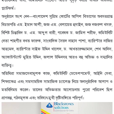
মতবিনিময় এবং কমিউনিটি সংযোগ আরও সুদৃঢ় করার একটি কার্যকরী
প্ল্যাটফর্ম।
অনুষ্ঠানে অংশ নেন—বাংলাদেশ সুপ্রিম কোর্টের আপিল বিভাগের অবসরপ্রাপ্ত
বিচারপতি এম. ইমান আলী, জজ এম. বেলায়েত হুসাইন, জজ নজরুল খসরু,
বিশিষ্ট চিন্তাবিদ ড. এম. আব্দুল বারী, গবেষক ড. জামিল শরীফ, কমিউনিটি
নেতা শাহগীর বখত ফারুক, সাংবাদিক সৈয়দ নাহাস পাশা, ব্যারিস্টার নাজির
আহমেদ, ব্যারিস্টার সাইফ উদ্দিন খালেদ, ড. আখতারুজ্জামান, শেখ আনিস,
অ্যাকাউন্ট্যান্ট মুহিত উদ্দিন, জলাল উদ্দিনসহ আরও বহু অভিজ্ঞ ও সম্মানিত
ব্যক্তিত্ব।
অতিথিরা সমাজসেবামূলক কাজ, কমিউনিটি ডেভেলপমেন্ট, আইনি সেবা,
শিক্ষাক্ষেত্র এবং সমসাময়িক সামাজিক চ্যালেঞ্জ নিয়ে অনানুষ্ঠানিক আলাপ ও
মতবিনিময় করেন। তাদের অভিজ্ঞতার আলোচনায় পুরো পরিবেশ ছিল
প্রাণবন্ত, গঠনমূলক এবং ভবিষ্যৎমুখী দৃষ্টিভঙ্গিতে পরিপূর্ণ।