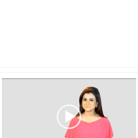
Video
Player