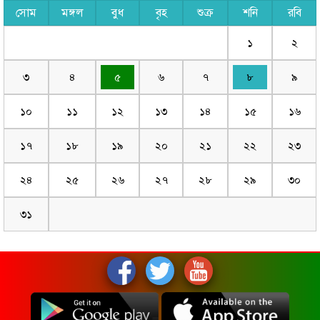
সোম
মঙ্গল
বুধ
বৃহ
শুক্র
শনি
রবি
১
২
৩
৪
৫
৬
৭
৮
৯
১০
১১
১২
১৩
১৪
১৫
১৬
১৭
১৮
১৯
২০
২১
২২
২৩
২৪
২৫
২৬
২৭
২৮
২৯
৩০
৩১