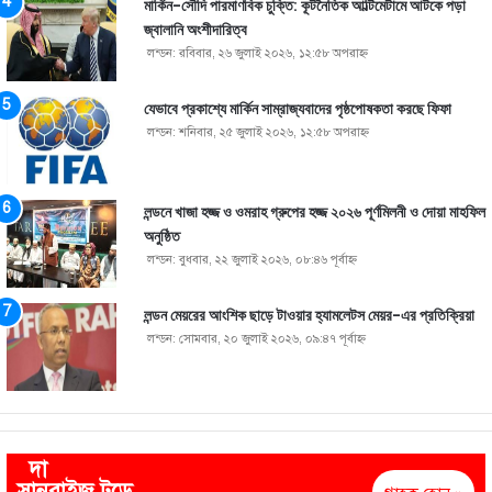
মার্কিন-সৌদি পারমাণবিক চুক্তি: কূটনৈতিক আল্টিমেটামে আটকে পড়া
জ্বালানি অংশীদারিত্ব
লন্ডন: রবিবার, ২৬ জুলাই ২০২৬, ১২:৫৮ অপরাহ্ণ
যেভাবে প্রকাশ্যে মার্কিন সাম্রাজ্যবাদের পৃষ্ঠপোষকতা করছে ফিফা
লন্ডন: শনিবার, ২৫ জুলাই ২০২৬, ১২:৫৮ অপরাহ্ণ
লন্ডনে খাজা হজ্জ ও ওমরাহ গ্রুপের হজ্জ ২০২৬ পূর্ণমিলনী ও দোয়া মাহফিল
অনুষ্ঠিত
লন্ডন: বুধবার, ২২ জুলাই ২০২৬, ০৮:৪৬ পূর্বাহ্ণ
লন্ডন মেয়রের আংশিক ছাড়ে টাওয়ার হ্যামলেটস মেয়র-এর প্রতিক্রিয়া
লন্ডন: সোমবার, ২০ জুলাই ২০২৬, ০৯:৪৭ পূর্বাহ্ণ
দা
সানরাইজ টুডে