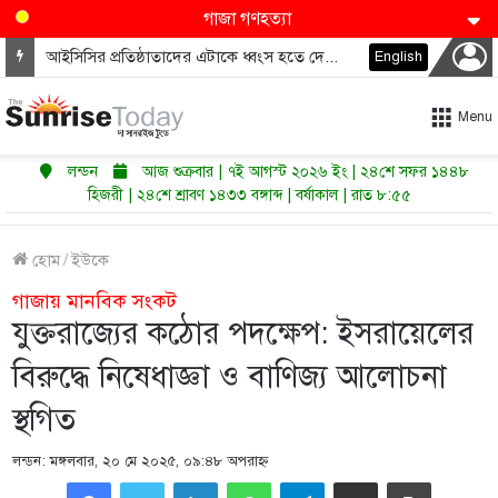
গাজা গণহত্যা
আইসিসির প্রতিষ্ঠাতাদের এটাকে ধ্বংস হতে দেওয়া উচিত নয়
English
Menu
লন্ডন
আজ শুক্রবার | ৭ই আগস্ট ২০২৬ ইং | ২৪শে সফর ১৪৪৮
হিজরী | ২৪শে শ্রাবণ ১৪৩৩ বঙ্গাব্দ | বর্ষাকাল | রাত ৮:৫৫
হোম
/
ইউকে
গাজায় মানবিক সংকট
যুক্তরাজ্যের কঠোর পদক্ষেপ: ইসরায়েলের
বিরুদ্ধে নিষেধাজ্ঞা ও বাণিজ্য আলোচনা
স্থগিত
লন্ডন: মঙ্গলবার, ২০ মে ২০২৫, ০৯:৪৮ অপরাহ্ণ
LinkedIn
WhatsApp
Telegram
Share via Email
Print