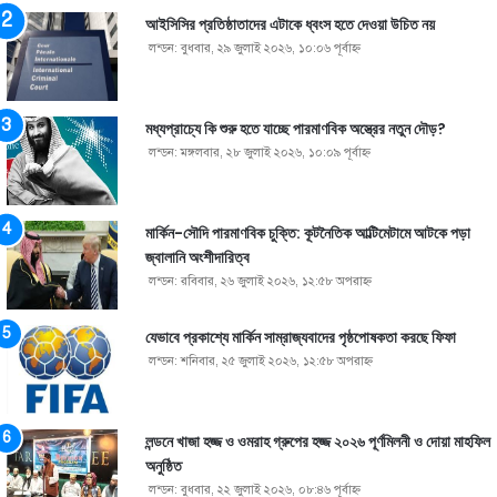
আইসিসির প্রতিষ্ঠাতাদের এটাকে ধ্বংস হতে দেওয়া উচিত নয়
লন্ডন: বুধবার, ২৯ জুলাই ২০২৬, ১০:০৬ পূর্বাহ্ণ
মধ্যপ্রাচ্যে কি শুরু হতে যাচ্ছে পারমাণবিক অস্ত্রের নতুন দৌড়?
লন্ডন: মঙ্গলবার, ২৮ জুলাই ২০২৬, ১০:০৯ পূর্বাহ্ণ
মার্কিন-সৌদি পারমাণবিক চুক্তি: কূটনৈতিক আল্টিমেটামে আটকে পড়া
জ্বালানি অংশীদারিত্ব
লন্ডন: রবিবার, ২৬ জুলাই ২০২৬, ১২:৫৮ অপরাহ্ণ
যেভাবে প্রকাশ্যে মার্কিন সাম্রাজ্যবাদের পৃষ্ঠপোষকতা করছে ফিফা
লন্ডন: শনিবার, ২৫ জুলাই ২০২৬, ১২:৫৮ অপরাহ্ণ
লন্ডনে খাজা হজ্জ ও ওমরাহ গ্রুপের হজ্জ ২০২৬ পূর্ণমিলনী ও দোয়া মাহফিল
অনুষ্ঠিত
লন্ডন: বুধবার, ২২ জুলাই ২০২৬, ০৮:৪৬ পূর্বাহ্ণ