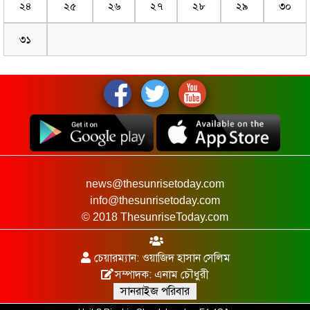
২৪
২৫
২৬
২৭
২৮
২৯
৩০
৩১
news@thesunrisetoday.com
info@thesunrisetoday.com
© 2018 ThesunriseToday.com
চেয়ারম্যান: ওয়াজিদ হাসান সেলিম
সম্পাদক: এনাম চৌধুরী
সানরাইজ পরিবার