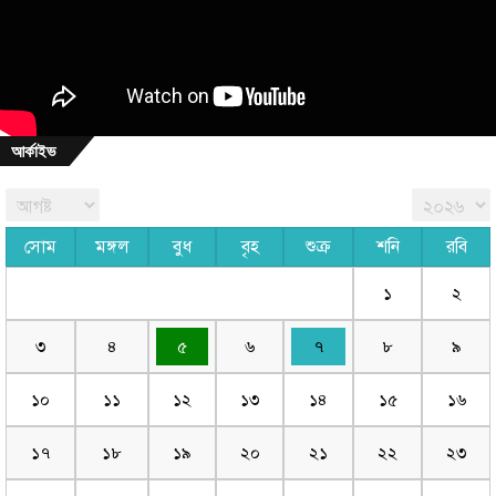
আর্কাইভ
সোম
মঙ্গল
বুধ
বৃহ
শুক্র
শনি
রবি
১
২
৩
৪
৫
৬
৭
৮
৯
১০
১১
১২
১৩
১৪
১৫
১৬
১৭
১৮
১৯
২০
২১
২২
২৩