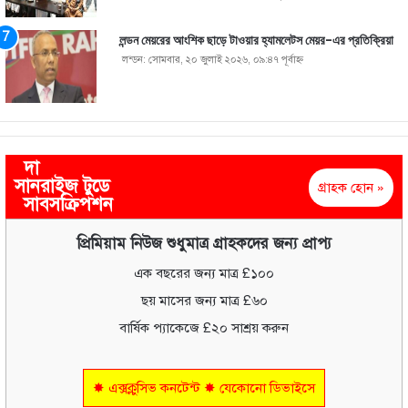
লন্ডন মেয়রের আংশিক ছাড়ে টাওয়ার হ্যামলেটস মেয়র-এর প্রতিক্রিয়া
লন্ডন: সোমবার, ২০ জুলাই ২০২৬, ০৯:৪৭ পূর্বাহ্ণ
দা
সানরাইজ টুডে
গ্রাহক হোন »
সাবসক্রিপশন
প্রিমিয়াম নিউজ শুধুমাত্র গ্রাহকদের জন্য প্রাপ্য
এক বছরের জন্য মাত্র £১০০
ছয় মাসের জন্য মাত্র £৬০
বার্ষিক প্যাকেজে £২০ সাশ্রয় করুন
✸ এক্সক্লুসিভ কনটেন্ট ✸ যেকোনো ডিভাইসে