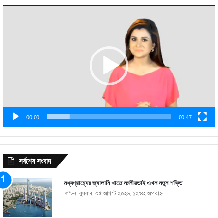
Video
Player
00:00
00:47
সর্বশেষ সংবাদ
মধ্যপ্রাচ্যের জ্বালানি খাতে নমনীয়তাই এখন নতুন শক্তি
লন্ডন: বুধবার, ০৫ আগস্ট ২০২৬, ১২:৪২ অপরাহ্ণ