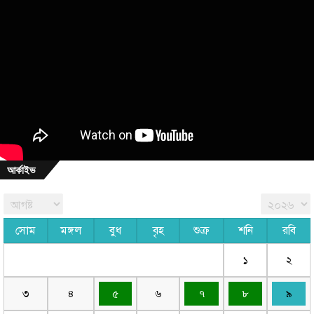
আর্কাইভ
সোম
মঙ্গল
বুধ
বৃহ
শুক্র
শনি
রবি
১
২
৩
৪
৫
৬
৭
৮
৯