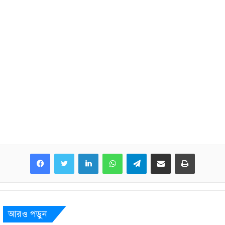
LinkedIn
WhatsApp
Telegram
Share via Email
Print
আরও পড়ুন