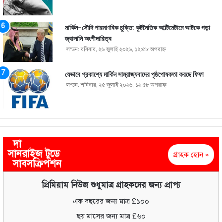
মার্কিন-সৌদি পারমাণবিক চুক্তি: কূটনৈতিক আল্টিমেটামে আটকে পড়া
জ্বালানি অংশীদারিত্ব
লন্ডন: রবিবার, ২৬ জুলাই ২০২৬, ১২:৫৮ অপরাহ্ণ
যেভাবে প্রকাশ্যে মার্কিন সাম্রাজ্যবাদের পৃষ্ঠপোষকতা করছে ফিফা
লন্ডন: শনিবার, ২৫ জুলাই ২০২৬, ১২:৫৮ অপরাহ্ণ
দা
সানরাইজ টুডে
গ্রাহক হোন »
সাবসক্রিপশন
প্রিমিয়াম নিউজ শুধুমাত্র গ্রাহকদের জন্য প্রাপ্য
এক বছরের জন্য মাত্র £১০০
ছয় মাসের জন্য মাত্র £৬০