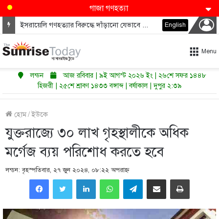
গাজা গণহত্যা
ইসরায়েলি গণহত্যার বিরুদ্ধে দাঁড়ানো যেভাবে ডেমোক্র্যাটদের নভেম্বরে কংগ্রেস জিতাতে পারে
English
Menu
লন্ডন
আজ রবিবার | ৯ই আগস্ট ২০২৬ ইং | ২৬শে সফর ১৪৪৮
হিজরী | ২৫শে শ্রাবণ ১৪৩৩ বঙ্গাব্দ | বর্ষাকাল | দুপুর ২:৩৯
হোম
/
ইউকে
যুক্তরাজ্যে ৩০ লাখ গৃহস্থালীকে অধিক
মর্গেজ ব্যয় পরিশোধ করতে হবে
লন্ডন: বৃহস্পতিবার, ২৭ জুন ২০২৪, ০৮:২২ অপরাহ্ণ
LinkedIn
WhatsApp
Telegram
Share via Email
Print