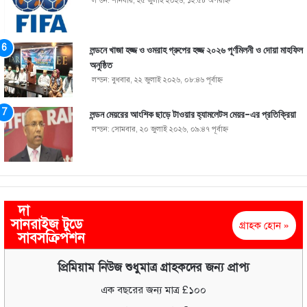
লন্ডন: শনিবার, ২৫ জুলাই ২০২৬, ১২:৫৮ অপরাহ্ণ
লন্ডনে খাজা হজ্জ ও ওমরাহ গ্রুপের হজ্জ ২০২৬ পূর্ণমিলনী ও দোয়া মাহফিল
অনুষ্ঠিত
লন্ডন: বুধবার, ২২ জুলাই ২০২৬, ০৮:৪৬ পূর্বাহ্ণ
লন্ডন মেয়রের আংশিক ছাড়ে টাওয়ার হ্যামলেটস মেয়র-এর প্রতিক্রিয়া
লন্ডন: সোমবার, ২০ জুলাই ২০২৬, ০৯:৪৭ পূর্বাহ্ণ
দা
সানরাইজ টুডে
গ্রাহক হোন »
সাবসক্রিপশন
প্রিমিয়াম নিউজ শুধুমাত্র গ্রাহকদের জন্য প্রাপ্য
এক বছরের জন্য মাত্র £১০০