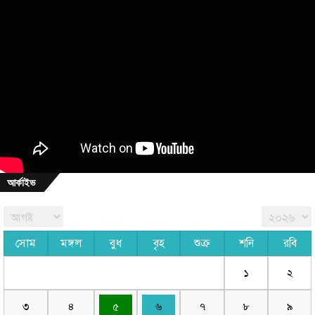
আর্কাইভ
সোম
মঙ্গল
বুধ
বৃহ
শুক্র
শনি
রবি
১
২
৩
৪
৫
৬
৭
৮
৯