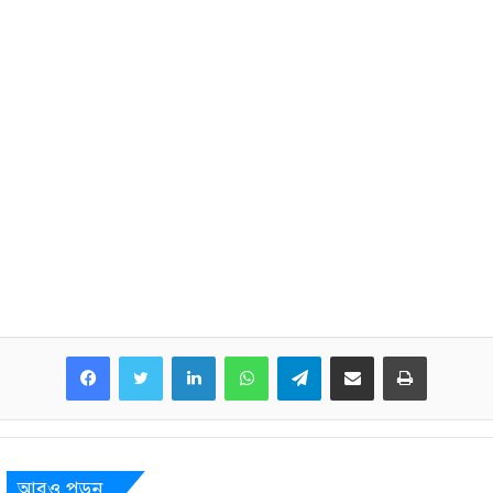
LinkedIn
WhatsApp
Telegram
Share via Email
Print
আরও পড়ুন