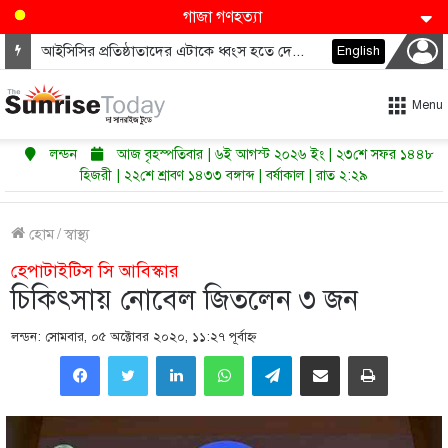
গাজা গণহত্যা
আইসিসির প্রতিষ্ঠাতাদের এটাকে ধ্বংস হতে দেওয়া উচিত নয়
English
Menu
লন্ডন
আজ বৃহস্পতিবার | ৬ই আগস্ট ২০২৬ ইং | ২৩শে সফর ১৪৪৮
হিজরী | ২২শে শ্রাবণ ১৪৩৩ বঙ্গাব্দ | বর্ষাকাল | রাত ২:২৯
হোম
/
স্বাস্থ্য
হেপাটাইটিস সি আবিস্কার
চিকিৎসায় নোবেল জিতলেন ৩ জন
লন্ডন: সোমবার, ০৫ অক্টোবর ২০২০, ১১:২৭ পূর্বাহ্ণ
LinkedIn
WhatsApp
Telegram
Share via Email
Print