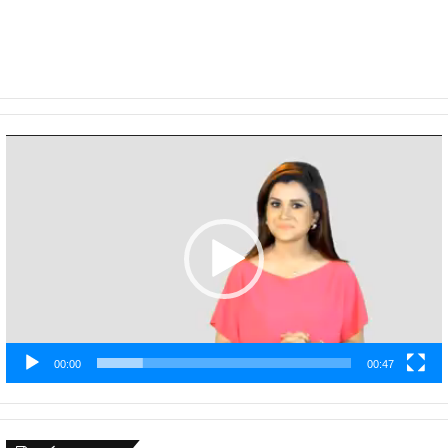
Video
Player
00:00
00:47