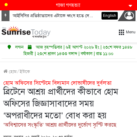
গাজা গণহত্যা
আইসিসির প্রতিষ্ঠাতাদের এটাকে ধ্বংস হতে দেওয়া উচিত নয়
English
Menu
লন্ডন
আজ বৃহস্পতিবার | ৬ই আগস্ট ২০২৬ ইং | ২৩শে সফর ১৪৪৮
হিজরী | ২৩শে শ্রাবণ ১৪৩৩ বঙ্গাব্দ | বর্ষাকাল | রাত ১১:০০
হোম
/
ইউকে
হোম অফিসের সিস্টেমে বিদ্যমান দোভাষীদের দুর্বলতা
ব্রিটেনে আশ্রয় প্রার্থীদের কীভাবে হোম
অফিসের জিজ্ঞাসাবাদের সময়
‘অপরাধীদের মতো’ বোধ করা হয়
‘অবিশ্বাসের সংস্কৃতি‘ আশ্রয় প্রার্থীদের দুর্ভোগ সৃস্টি করছে
লন্ডন: বুধবার, ০১ জুলাই ২০২০, ১০:৩৭ পূর্বাহ্ণ