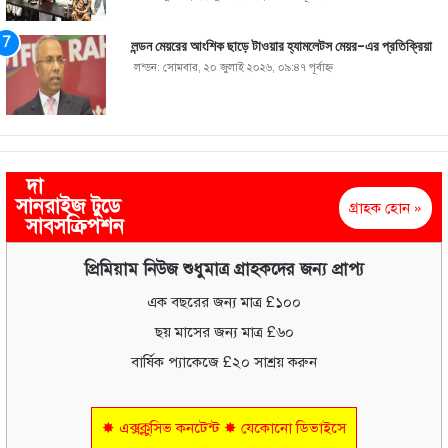
লন্ডন মেয়রের আংশিক ছাড়ে টাওয়ার হ্যামলেটস মেয়র-এর প্রতিক্রিয়া
লন্ডন: সোমবার, ২০ জুলাই ২০২৬, ০৯:৪৭ পূর্বাহ্ণ
দা
সানরাইজ টুডে
গ্রাহক হোন »
সাবসক্রিপশন
প্রিমিয়াম নিউজ শুধুমাত্র গ্রাহকদের জন্য প্রাপ্য
এক বছরের জন্য মাত্র £১০০
ছয় মাসের জন্য মাত্র £৬০
বার্ষিক প্যাকেজে £২০ সাশ্রয় করুন
✸ এক্সক্লুসিভ কনটেন্ট ✸ যেকোনো ডিভাইসে