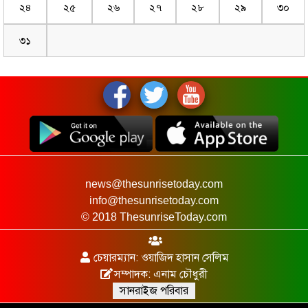
২৪
২৫
২৬
২৭
২৮
২৯
৩০
৩১
news@thesunrisetoday.com
info@thesunrisetoday.com
© 2018 ThesunriseToday.com
চেয়ারম্যান: ওয়াজিদ হাসান সেলিম
সম্পাদক: এনাম চৌধুরী
সানরাইজ পরিবার