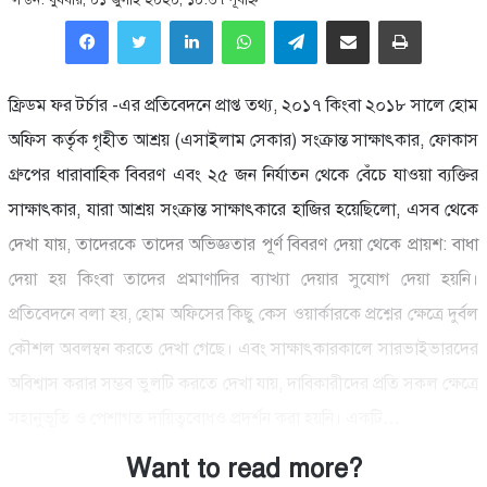
LinkedIn
WhatsApp
Telegram
Share via Email
Print
ফ্রিডম ফর টর্চার -এর প্রতিবেদনে প্রাপ্ত তথ্য, ২০১৭ কিংবা ২০১৮ সালে হোম
অফিস কর্তৃক গৃহীত আশ্রয় (এসাইলাম সেকার) সংক্রান্ত সাক্ষাৎকার, ফোকাস
গ্রুপের ধারাবাহিক বিবরণ এবং ২৫ জন নির্যাতন থেকে বেঁচে যাওয়া ব্যক্তির
সাক্ষাৎকার, যারা আশ্রয় সংক্রান্ত সাক্ষাৎকারে হাজির হয়েছিলো, এসব থেকে
দেখা যায়, তাদেরকে তাদের অভিজ্ঞতার পূর্ণ বিবরণ দেয়া থেকে প্রায়শ: বাধা
দেয়া হয় কিংবা তাদের প্রমাণাদির ব্যাখ্যা দেয়ার সুযোগ দেয়া হয়নি।
প্রতিবেদনে বলা হয়, হোম অফিসের কিছু কেস ওয়ার্কারকে প্রশ্নের ক্ষেত্রে দুর্বল
কৌশল অবলম্বন করতে দেখা গেছে। এবং সাক্ষাৎকারকালে সারভাইভারদের
অবিশ্বাস করার সম্ভব ভুলটি করতে দেখা যায়, দাবিকারীদের প্রতি সকল ক্ষেত্রে
সহানুভূতি ও পেশাগত দায়িত্ববোধও প্রদর্শন করা হয়নি। একটি…
Want to read more?