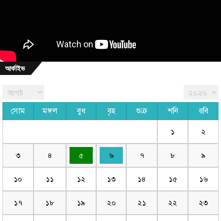
আর্কাইভ
সোম
মঙ্গল
বুধ
বৃহ
শুক্র
শনি
রবি
১
২
৩
৪
৫
৬
৭
৮
৯
১০
১১
১২
১৩
১৪
১৫
১৬
১৭
১৮
১৯
২০
২১
২২
২৩