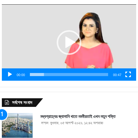
Video
Player
00:00
00:47
সর্বশেষ সংবাদ
মধ্যপ্রাচ্যের জ্বালানি খাতে নমনীয়তাই এখন নতুন শক্তি
লন্ডন: বুধবার, ০৫ আগস্ট ২০২৬, ১২:৪২ অপরাহ্ণ